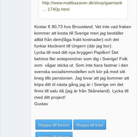
http://www.maltbazaren.dk/shop/gaertank
… 1740p.html
Kostar € 80,73 hos Brouwland. Vet inte vad fraken
kommer att kosta till Sverige men jag beställer
alltid från dem(låga frakt kostnader) och det
funkar klockrent till Ungern (där jag bor).
Lycka till med ditt nya bryggeri Papillon! Det
behövs fler enteprenörer som dig i Sverige! Folk
som vågar sticka ut. Som inte bara fastnar i den
svenska socialismmodellen och kör på med sitt
kneg tills pensionen. Jag lovar att jag kommer att
köpa ditt öl nästa gång jag är i Sverige om det
finns till salu då (jag är från Skåneland). Lycka till
med ditt project!
Gustav
Hoppa till forum
Hoppa till tråd
Hoppa till inlägg