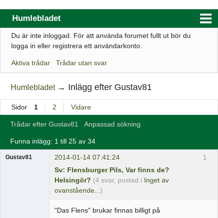
Humlebladet
Du är inte inloggad.
För att använda forumet fullt ut bör du
Index
logga in eller registrera ett användarkonto.
Användarlista
Aktiva trådar
Trådar utan svar
Regler
→
Inlägg efter Gustav81
Humlebladet
Sök
Sidor
1
2
Vidare
Registrera ett konto
Trådar efter Gustav81
Anpassad sökning
Logga in
Funna inlägg: 1 till 25 av 34
Webbutik
2014-01-14 07:41:24
1
Gustav81
Sv: Flensburger Pils, Var finns de?
Helsingör?
(4 svar, postad i
Inget av
ovanstående...
)
"Das Flens" brukar finnas billigt på