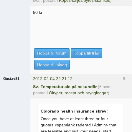
svar, postad i
Köpes/säljes/bytes/skänkes
)
50 kr!
Hoppa till forum
Hoppa till tråd
Hoppa till inlägg
2012-02-04 22:21:12
9
Gustav81
Sv: Temperatur ale på sekundär
(5 svar,
postad i
Öltyper, recept och bryggloggar
)
Colorado health insurance skrev:
Once you have at least three or four
quotes <spamlänk raderad / Admin> that
are feasible and suit your needs, start