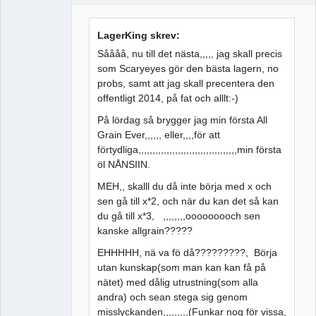
LagerKing skrev:
Såååå, nu till det nästa,,,,, jag skall precis
som Scaryeyes gör den bästa lagern, no
probs, samt att jag skall precentera den
offentligt 2014, på fat och alllt:-)
På lördag så brygger jag min första All
Grain Ever,,,,,, eller,,,,för att
förtydliga,,,,,,,,,,,,,,,,,,,,,,,,,,,,,,,,,,,min första
öl NÅNSIIN.
MEH,, skalll du då inte börja med x och
sen gå till x*2, och när du kan det så kan
du gå till x*3, ,,,,,,,,ooooooooch sen
kanske allgrain?????
EHHHHH, nä va fö då?????????, Börja
utan kunskap(som man kan kan få på
nätet) med dålig utrustning(som alla
andra) och sean stega sig genom
misslyckanden,,,,,,,,,(Funkar nog för vissa,