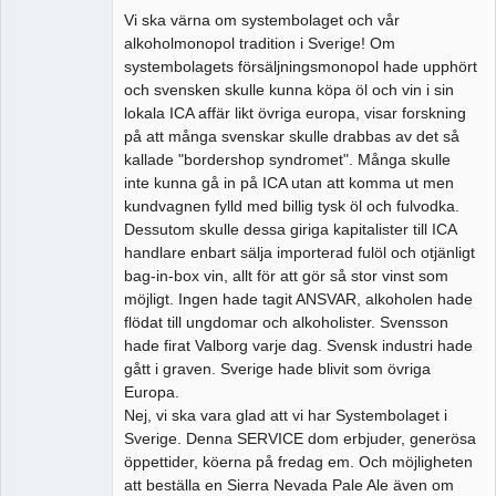
Vi ska värna om systembolaget och vår
alkoholmonopol tradition i Sverige! Om
systembolagets försäljningsmonopol hade upphört
och svensken skulle kunna köpa öl och vin i sin
lokala ICA affär likt övriga europa, visar forskning
på att många svenskar skulle drabbas av det så
kallade "bordershop syndromet". Många skulle
inte kunna gå in på ICA utan att komma ut men
kundvagnen fylld med billig tysk öl och fulvodka.
Dessutom skulle dessa giriga kapitalister till ICA
handlare enbart sälja importerad fulöl och otjänligt
bag-in-box vin, allt för att gör så stor vinst som
möjligt. Ingen hade tagit ANSVAR, alkoholen hade
flödat till ungdomar och alkoholister. Svensson
hade firat Valborg varje dag. Svensk industri hade
gått i graven. Sverige hade blivit som övriga
Europa.
Nej, vi ska vara glad att vi har Systembolaget i
Sverige. Denna SERVICE dom erbjuder, generösa
öppettider, köerna på fredag em. Och möjligheten
att beställa en Sierra Nevada Pale Ale även om