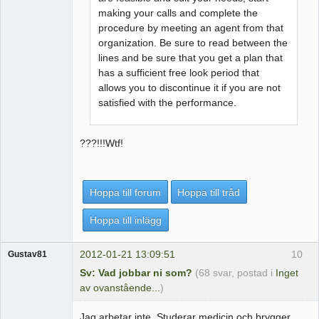
making your calls and complete the
procedure by meeting an agent from that
organization. Be sure to read between the
lines and be sure that you get a plan that
has a sufficient free look period that
allows you to discontinue it if you are not
satisfied with the performance.
???!!!Wtf!
Hoppa till forum
Hoppa till tråd
Hoppa till inlägg
2012-01-21 13:09:51
10
Gustav81
Sv: Vad jobbar ni som?
(68 svar, postad i
Inget
av ovanstående...
)
Jag arbetar inte. Studerar medicin och brygger