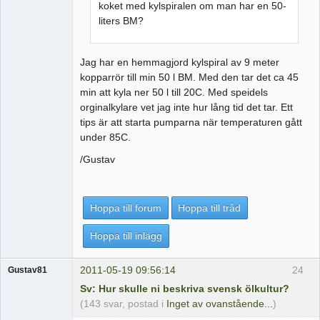
koket med kylspiralen om man har en 50-
liters BM?
Jag har en hemmagjord kylspiral av 9 meter
kopparrör till min 50 l BM. Med den tar det ca 45
min att kyla ner 50 l till 20C. Med speidels
orginalkylare vet jag inte hur lång tid det tar. Ett
tips är att starta pumparna när temperaturen gått
under 85C.
/Gustav
Hoppa till forum
Hoppa till tråd
Hoppa till inlägg
2011-05-19 09:56:14
24
Gustav81
Sv: Hur skulle ni beskriva svensk ölkultur?
(143 svar, postad i
Inget av ovanstående...
)