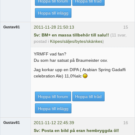
Hoppa till forum
Hoppa till tråd
Hoppa till inlägg
2011-11-28 21:50:13
15
Gustav81
Sv: BM+ en massa tillbehör till salu!!
(11 svar,
postad i
Köpes/säljes/bytes/skänkes
)
YRMFF vad fan?
Du som har satsat på Braumeister osv.
Jag korkar upp en DIPA ( Arabian Spring Gadaffi
celebration Ale) 11,0%alc
Hoppa till forum
Hoppa till tråd
Hoppa till inlägg
2011-11-12 22:45:39
16
Gustav81
Sv: Posta en bild på eran hembryggda öl!