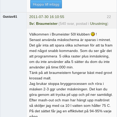
Hoppa till inlägg
2011-07-30 16:10:55
22
Gustav81
Sv: Braumeister
(540 svar, postad i
Utrustning
)
Välkommen i Brumeister 50l klubben
!
Senast använda mäskschema är sparas i minnet.
Det går inta att spara olika scheman för att ta fram
med något snabb kommando. Som du ser går det
att programmera 5 olika raster plus inmäskning,
om du inte använder alla 5 sätter du dom du inte
använder på time:000 min.
Tänk på att braumeistern fungerar bäst med grovt
krossad malt.
Jag brukar stoppa bryggprocessen och röra i
mäsken 2-3 ggr under mäskningen. Det kan du
göra genom att trycka pil upp och pil ner samtidigt.
Efter mash-out och man har hängt upp maltröret
så sköljer jag med ca 10 l vatten som håller 75 C.
På det sättet får jag en effiktivitet på 94-95% varje
gång.