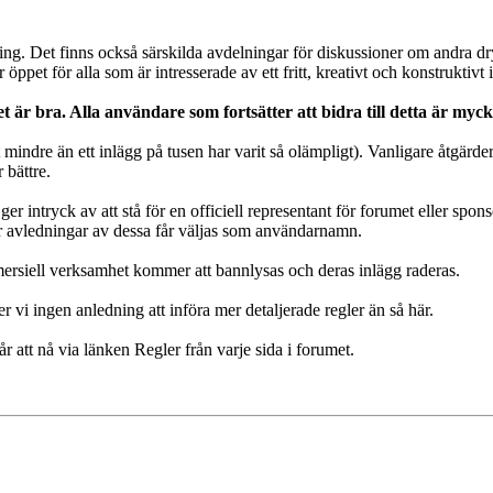
ning. Det finns också särskilda avdelningar för diskussioner om andra 
 öppet för alla som är intresserade av ett fritt, kreativt och konstruktivt 
r bra. Alla användare som fortsätter att bidra till detta är myck
rt mindre än ett inlägg på tusen har varit så olämpligt). Vanligare åtgärd
 bättre.
ger intryck av att stå för en officiell representant för forumet eller sp
r avledningar av dessa får väljas som användarnamn.
ersiell verksamhet kommer att bannlysas och deras inlägg raderas.
r vi ingen anledning att införa mer detaljerade regler än så här.
 att nå via länken Regler från varje sida i forumet.