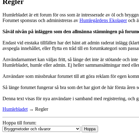
Regler
Humlebladet är ett forum för oss som är intresserade av öl och brygg
Forumet sponsras och administreras av
Humlegårdens Ekolager
och är
Såväl nivån på inläggen som den allmänna stämningen på forumet ä
Endast vid enstaka tillfällen har det hänt att admin raderat inlägg (kla
avspegla innehållet, eller flytta en tråd till en forumkategori som passar
Användarnamnet kan väljas fritt, så länge det inte är stötande och inte 
Humlebladet, humle eller admin. Ej heller sammansättningar med elle
Användare som missbrukar forumet till att göra reklam för egen komm
Så länge forumet fungerar så bra som det har gjort de här första åren se
Denna text visas för nya användare i samband med registrering, och går
Humlebladet
→
Regler
Hoppa till forum: