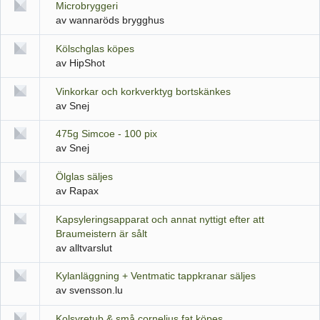
Microbryggeri
av
wannaröds brygghus
Kölschglas köpes
av
HipShot
Vinkorkar och korkverktyg bortskänkes
av
Snej
475g Simcoe - 100 pix
av
Snej
Ölglas säljes
av
Rapax
Kapsyleringsapparat och annat nyttigt efter att
Braumeistern är sålt
av
alltvarslut
Kylanläggning + Ventmatic tappkranar säljes
av
svensson.lu
Kolsyretub & små cornelius fat köpes