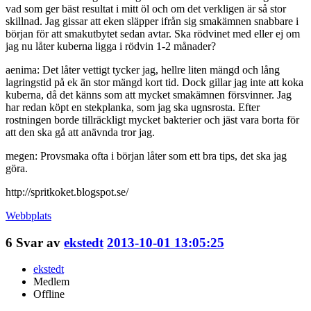
vad som ger bäst resultat i mitt öl och om det verkligen är så stor
skillnad. Jag gissar att eken släpper ifrån sig smakämnen snabbare i
början för att smakutbytet sedan avtar. Ska rödvinet med eller ej om
jag nu låter kuberna ligga i rödvin 1-2 månader?
aenima: Det låter vettigt tycker jag, hellre liten mängd och lång
lagringstid på ek än stor mängd kort tid. Dock gillar jag inte att koka
kuberna, då det känns som att mycket smakämnen försvinner. Jag
har redan köpt en stekplanka, som jag ska ugnsrosta. Efter
rostningen borde tillräckligt mycket bakterier och jäst vara borta för
att den ska gå att anävnda tror jag.
megen: Provsmaka ofta i början låter som ett bra tips, det ska jag
göra.
http://spritkoket.blogspot.se/
Webbplats
6
Svar av
ekstedt
2013-10-01 13:05:25
ekstedt
Medlem
Offline