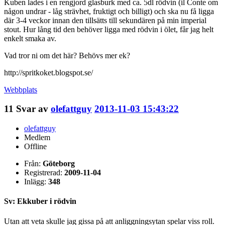
Kuben lades i en rengjord glasburk med ca. 5dl rödvin (il Conte om
någon undrar - låg strävhet, fruktigt och billigt) och ska nu få ligga
där 3-4 veckor innan den tillsätts till sekundären på min imperial
stout. Hur lång tid den behöver ligga med rödvin i ölet, får jag helt
enkelt smaka av.
Vad tror ni om det här? Behövs mer ek?
http://spritkoket.blogspot.se/
Webbplats
11
Svar av
olefattguy
2013-11-03 15:43:22
olefattguy
Medlem
Offline
Från:
Göteborg
Registrerad:
2009-11-04
Inlägg:
348
Sv: Ekkuber i rödvin
Utan att veta skulle jag gissa på att anliggningsytan spelar viss roll.