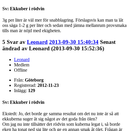
Sv: Ekkuber i rödvin
3g per liter är väl mer för snabblagring. Förslagsvis kan man ta låt
oss säga 1-2 g per liter och sedan med jämna mellanrum provsmaka
tills man är nöjd med ekigheten.
5
Svar av
Leonard
2013-09-30 15:40:34
Senast
ändrad av Leonard (2013-09-30 15:52:36)
Leonard
Medlem
Offline
Från:
Göteborg
Registrerad:
2012-11-23
Inlägg:
129
Sv: Ekkuber i rödvin
Ekstedt: Jo, det borde ge samma resultat om det nu inte är så att
ekkuberna suger åt sig något av det goda från ölen?
Om jag nu inte tillsätter det rödvin som kuberna legat i, så borde
eken ha tonat ned sig lite och ge en annan smak åt ölet. Frågan är