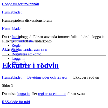
Hoppa till forum-innhåll
Humlebladet
Humlegårdens diskussionsforum
Humlebladet
Du är inte inloggad.
Index
För att använda forumet fullt ut bör du logga in
eller registrera ett användarkonto.
Användarlista
Regler
Aktiva trådar
Trådar utan svar
Sök
Registrera ett konto
Logga in
Webbutik
Ekkuber i rödvin
Humlebladet
→
Bryggmetoder och råvaror
→
Ekkuber i rödvin
Sidor
1
Du måste
logga in
eller
registrera ett konto
för att svara
RSS-flöde för tråd