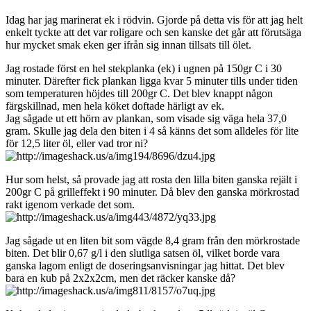
Idag har jag marinerat ek i rödvin. Gjorde på detta vis för att jag helt
enkelt tyckte att det var roligare och sen kanske det går att förutsäga
hur mycket smak eken ger ifrån sig innan tillsats till ölet.
Jag rostade först en hel stekplanka (ek) i ugnen på 150gr C i 30
minuter. Därefter fick plankan ligga kvar 5 minuter tills under tiden
som temperaturen höjdes till 200gr C. Det blev knappt någon
färgskillnad, men hela köket doftade härligt av ek.
Jag sågade ut ett hörn av plankan, som visade sig väga hela 37,0
gram. Skulle jag dela den biten i 4 så känns det som alldeles för lite
för 12,5 liter öl, eller vad tror ni?
Hur som helst, så provade jag att rosta den lilla biten ganska rejält i
200gr C på grilleffekt i 90 minuter. Då blev den ganska mörkrostad
rakt igenom verkade det som.
Jag sågade ut en liten bit som vägde 8,4 gram från den mörkrostade
biten. Det blir 0,67 g/l i den slutliga satsen öl, vilket borde vara
ganska lagom enligt de doseringsanvisningar jag hittat. Det blev
bara en kub på 2x2x2cm, men det räcker kanske då?