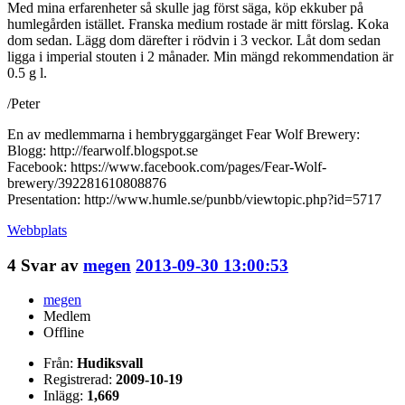
Med mina erfarenheter så skulle jag först säga, köp ekkuber på
humlegården istället. Franska medium rostade är mitt förslag. Koka
dom sedan. Lägg dom därefter i rödvin i 3 veckor. Låt dom sedan
ligga i imperial stouten i 2 månader. Min mängd rekommendation är
0.5 g l.
/Peter
En av medlemmarna i hembryggargänget Fear Wolf Brewery:
Blogg: http://fearwolf.blogspot.se
Facebook: https://www.facebook.com/pages/Fear-Wolf-
brewery/392281610808876
Presentation: http://www.humle.se/punbb/viewtopic.php?id=5717
Webbplats
4
Svar av
megen
2013-09-30 13:00:53
megen
Medlem
Offline
Från:
Hudiksvall
Registrerad:
2009-10-19
Inlägg:
1,669