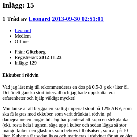
Inlägg: 15
1
Tråd av
Leonard
2013-09-30 02:51:01
Leonard
Medlem
Offline
Från:
Göteborg
Registrerad:
2012-11-23
Inlägg:
129
Ekkuber i rödvin
Vad jag läst mig till rekommenderas en dos på 0,5-3 g ek / liter öl.
Det är ett ganska stort intervall och jag hade uppskattat era
erfarenheter och hjälp väldigt mycket!
Min tanke är att brygga en kraftig imperial stout på 12% ABV, som
ska få lagras med ekkuber, som varit dränkta i rödvin, på
damejeanne en längre tid. Jag har planterat att köpa en stekplanka
(ek), rosta hela i ugnen, såga upp i kuber och sedan lägga så stor
mängd kuber i en glasburk som behövs till ölsatsen, som är på 10
liter. Kuberna får sedan ligga och marineras i rödvinet för att ge ölet