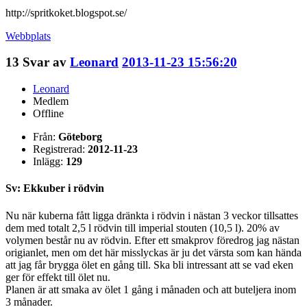
http://spritkoket.blogspot.se/
Webbplats
13
Svar av
Leonard
2013-11-23 15:56:20
Leonard
Medlem
Offline
Från:
Göteborg
Registrerad:
2012-11-23
Inlägg:
129
Sv: Ekkuber i rödvin
Nu när kuberna fått ligga dränkta i rödvin i nästan 3 veckor tillsattes
dem med totalt 2,5 l rödvin till imperial stouten (10,5 l). 20% av
volymen består nu av rödvin. Efter ett smakprov föredrog jag nästan
origianlet, men om det här misslyckas är ju det värsta som kan hända
att jag får brygga ölet en gång till. Ska bli intressant att se vad eken
ger för effekt till ölet nu.
Planen är att smaka av ölet 1 gång i månaden och att buteljera inom
3 månader.