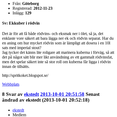
Från:
Göteborg
Registrerad:
2012-11-23
Inlägg:
129
Sv: Ekkuber i rödvin
Det är för att få både rödvins- och eksmak ner i ölet, så ja, det
enklaste vore säkert att bara lägga ner ek och rödvin separat. Har du
en aning om hur mycket rödvin som är lämpligt att dosera i en 10l
sats med imperial stout?
Jag tycker det känns lite roligare att marinera kuberna i förväg, så att
det på något sätt blir mer likt användning av ett gammalt rödvinsfat,
men det spelar säkert inte så stor roll om kuberna får ligga i rödvin
innan de tillsätts.
http://spritkoket.blogspot.se/
Webbplats
8
Svar av
ekstedt
2013-10-01 20:51:58
Senast
ändrad av ekstedt (2013-10-01 20:52:18)
ekstedt
Medlem