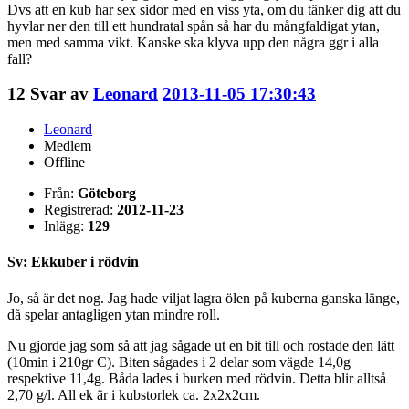
Dvs att en kub har sex sidor med en viss yta, om du tänker dig att du
hyvlar ner den till ett hundratal spån så har du mångfaldigat ytan,
men med samma vikt. Kanske ska klyva upp den några ggr i alla
fall?
12
Svar av
Leonard
2013-11-05 17:30:43
Leonard
Medlem
Offline
Från:
Göteborg
Registrerad:
2012-11-23
Inlägg:
129
Sv: Ekkuber i rödvin
Jo, så är det nog. Jag hade viljat lagra ölen på kuberna ganska länge,
då spelar antagligen ytan mindre roll.
Nu gjorde jag som så att jag sågade ut en bit till och rostade den lätt
(10min i 210gr C). Biten sågades i 2 delar som vägde 14,0g
respektive 11,4g. Båda lades i burken med rödvin. Detta blir alltså
2,70 g/l. All ek är i kubstorlek ca. 2x2x2cm.