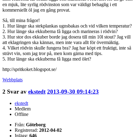
en mjuk, lite syrlig rödvinston som var väldigt behaglig i ett
kommersiellt öl jag en gång provat.
Så, till mina frågor!
1. Hur länge ska stekplankas ugnsbakas och vid vilken temperatur?
2. Hur länge ska ekkuberna få ligga och marineras i rödvin?
3. Hur stor dos ekkuber borde jag dosera till min 10l stout? Jag vill
att eklagringen ska kännas, men inte vara allt för övermäktig.
4. Vilket rödvin skulle fungera bra? Jag har köpt ett fruktigt, inte så
strävt vin, som jag tror på, men kom gärna med tips.
5. Hur länge ska ekkuberna få ligga med ölet?
http://spritkoket.blogspot.se/
Webbplats
2
Svar av
ekstedt
2013-09-30 09:14:23
ekstedt
Medlem
Offline
Från:
Göteborg
Registrerad:
2012-04-02
Inlägg:
646