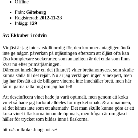
Offline
Från:
Göteborg
Registrerad:
2012-11-23
Inlägg:
129
Sv: Ekkuber i rödvin
Vinjäst är jag inte särskillt orolig för, den kommer antagligen ändå
inte ge någon påverkan på utjäsningen eftersom att öljäst ofta kan
jäsa komplexare sockerarter, som antagligen är det enda som finns
kvar nu efter primärjäsningen.
Däremot innehåller en del (finare?) viner brettanomyces, som skulle
kunna ställa till det rejält. Nu är jag verkligen ingen vinexpert, men
jag har förstått att de billigare vinerna inte innehåller brett, men här
får ni gärna rätta mig om jag har fel!
Att descinficera vinet hade ju varit optimalt, men genom att koka
vinet så hade jag förlorat alldeles för mycket smak- & aromämnen,
så det känns inte som ett alternativ. Det man skulle kunna göra är att
koka vinet i flaskorna innan de öppnats, men frågan är om glaset
håller för trycket som bildas inne i flaskorna.
http://spritkoket.blogspot.se/