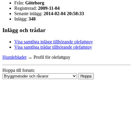
Från:
Göteborg
Registrerad:
2009-11-04
Senaste inlägg:
2014-02-04 20:58:33
Inlägg:
348
Inlägg och trådar
Visa samtliga inlägg tillhörande olefattguy
Visa samtliga trådar tillhörande olefattguy
Humlebladet
→
Profil för olefattguy
Hoppa till forum: