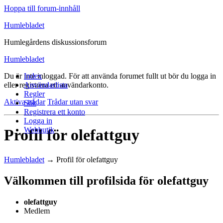
Hoppa till forum-innhåll
Humlebladet
Humlegårdens diskussionsforum
Humlebladet
Du är inte inloggad.
Index
För att använda forumet fullt ut bör du logga in
eller registrera ett användarkonto.
Användarlista
Regler
Aktiva trådar
Trådar utan svar
Sök
Registrera ett konto
Logga in
Webbutik
Profil för olefattguy
Humlebladet
→
Profil för olefattguy
Välkommen till profilsida för olefattguy
olefattguy
Medlem