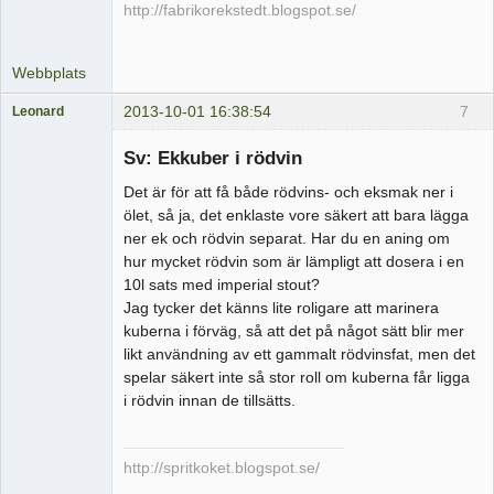
http://fabrikorekstedt.blogspot.se/
Webbplats
2013-10-01 16:38:54
7
Leonard
Medlem
Sv: Ekkuber i rödvin
Offline
Det är för att få både rödvins- och eksmak ner i
ölet, så ja, det enklaste vore säkert att bara lägga
ner ek och rödvin separat. Har du en aning om
hur mycket rödvin som är lämpligt att dosera i en
10l sats med imperial stout?
Jag tycker det känns lite roligare att marinera
kuberna i förväg, så att det på något sätt blir mer
likt användning av ett gammalt rödvinsfat, men det
spelar säkert inte så stor roll om kuberna får ligga
i rödvin innan de tillsätts.
http://spritkoket.blogspot.se/