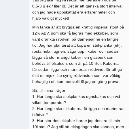
0,5-3 g ek / liter öl. Det är ett ganska stort intervall
och jag hade uppskattat era erfarenheter och
hjälp väldigt mycket!
Min tanke är att brygga en kraftig imperial stout på
12% ABV, som ska få lagras med ekkuber, som
varit dränkta i rödvin, på damejeanne en längre
tid. Jag har planterat att köpa en stekplanka (ek),
rosta hela i ugnen, såga upp i kuber och sedan
lägga så stor mängd kuber i en glasburk som
behövs till ölsatsen, som är på 10 liter. Kuberna
får sedan ligga och marineras i rödvinet för att ge
ölet en mjuk, lite syrlig rödvinston som var väldigt
behaglig i ett kommersiellt öl jag en gång provat.
Så, till mina frågor!
1. Hur länge ska stekplankas ugnsbakas och vid
vilken temperatur?
2. Hur länge ska ekkuberna få ligga och marineras
i rödvin?
3. Hur stor dos ekkuber borde jag dosera till min
10l stout? Jag vill att eklagringen ska kännas, men