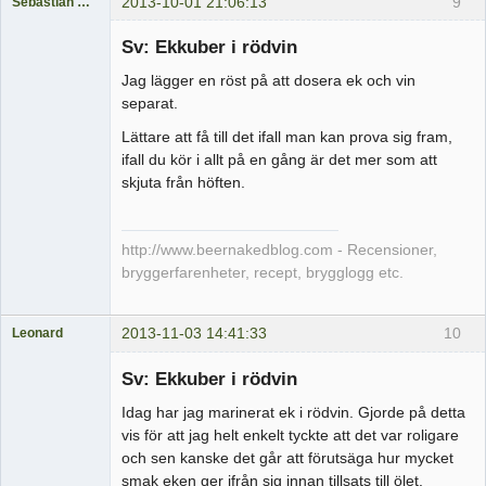
2013-10-01 21:06:13
9
Sebastian Berg
Medlem
Sv: Ekkuber i rödvin
Offline
Jag lägger en röst på att dosera ek och vin
separat.
Lättare att få till det ifall man kan prova sig fram,
ifall du kör i allt på en gång är det mer som att
skjuta från höften.
http://www.beernakedblog.com - Recensioner,
bryggerfarenheter, recept, brygglogg etc.
2013-11-03 14:41:33
10
Leonard
Medlem
Sv: Ekkuber i rödvin
Offline
Idag har jag marinerat ek i rödvin. Gjorde på detta
vis för att jag helt enkelt tyckte att det var roligare
och sen kanske det går att förutsäga hur mycket
smak eken ger ifrån sig innan tillsats till ölet.