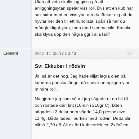
Utan att veta skulle jag gissa på att
anliggningsytan spelar viss roll. Dvs att en kub har
sex sidor med en viss yta, om du tänker dig att du
hyvlar ner den till ett hundratal spån så har du
mångfaldigat ytan, men med samma vikt. Kanske
ska klyva upp den några ggr i alla fall?
2013-11-05 17:30:43
12
Leonard
Medlem
Sv: Ekkuber i rödvin
Offline
Jo, så är det nog. Jag hade viljat lagra ölen på
kuberna ganska länge, då spelar antagligen ytan
mindre roll.
Nu gjorde jag som så att jag sågade ut en bit till
och rostade den lätt (10min i 210gr C). Biten
sågades i 2 delar som vägde 14,0g respektive
11,4g. Båda lades i burken med rödvin. Detta blir
alltså 2,70 g/l. All ek är i kubstorlek ca. 2x2x2cm.