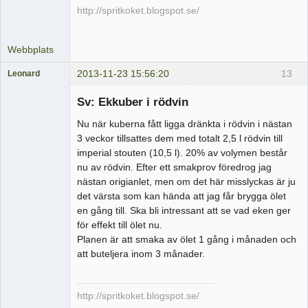
http://spritkoket.blogspot.se/
Webbplats
2013-11-23 15:56:20
13
Leonard
Medlem
Sv: Ekkuber i rödvin
Offline
Nu när kuberna fått ligga dränkta i rödvin i nästan
3 veckor tillsattes dem med totalt 2,5 l rödvin till
imperial stouten (10,5 l). 20% av volymen består
nu av rödvin. Efter ett smakprov föredrog jag
nästan origianlet, men om det här misslyckas är ju
det värsta som kan hända att jag får brygga ölet
en gång till. Ska bli intressant att se vad eken ger
för effekt till ölet nu.
Planen är att smaka av ölet 1 gång i månaden och
att buteljera inom 3 månader.
http://spritkoket.blogspot.se/