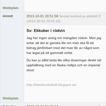
Webbplats
2013-10-01 20:51:58
Senast ändrad av ekstedt
8
ekstedt
(2013-10-01 20:52:18)
Medlem
Sv: Ekkuber i rödvin
Offline
Jag har ingen aning om mängden rödvin. Men jag
antar att det är ganska lite om man ska få ett
bidrag jämförbart med det man får av något som
har legat på ett gammalt vinfat.
Du kan ju alltid testa lite olika doseringar direkt vid
upphällning med en flaska rödtjut och en imperial
stout.
http://fabrikorekstedt.blogspot.se/
Webbplats