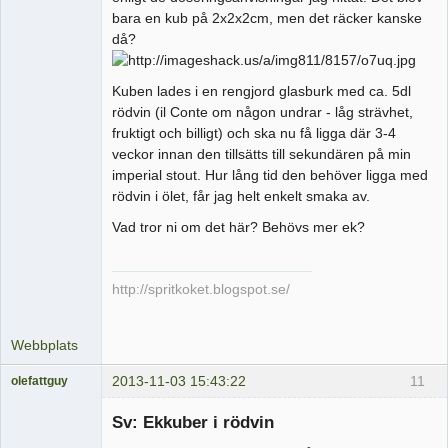
bara en kub på 2x2x2cm, men det räcker kanske
då?
Kuben lades i en rengjord glasburk med ca. 5dl
rödvin (il Conte om någon undrar - låg strävhet,
fruktigt och billigt) och ska nu få ligga där 3-4
veckor innan den tillsätts till sekundären på min
imperial stout. Hur lång tid den behöver ligga med
rödvin i ölet, får jag helt enkelt smaka av.
Vad tror ni om det här? Behövs mer ek?
http://spritkoket.blogspot.se/
Webbplats
2013-11-03 15:43:22
11
olefattguy
Medlem
Sv: Ekkuber i rödvin
Offline