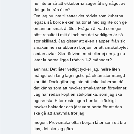
nu inte är så att ekkuberna suger åt sig något av
det goda från ölen?
Om jag nu inte tillsätter det rödvin som kuberna
legat i, så borde eken ha tonat ned sig lite och ge
en annan smak åt ölet. Frågan är vad som ger
bäst resultat i mitt öl och om det verkligen är så
stor skillnad. Jag gissar att eken släpper ifrån sig
smakämnen snabbare i början för att smakutbytet
sedan avtar. Ska rödvinet med eller ej om jag nu
låter kuberna ligga i rödvin 1-2 månader?
aenima: Det låter vettigt tycker jag, hellre liten
mängd och lång lagringstid på ek än stor mängd
kort tid. Dock gillar jag inte att koka kuberna, då
det känns som att mycket smakämnen försvinner.
Jag har redan köpt en stekplanka, som jag ska
ugnsrosta. Efter rostningen borde tillräckligt
mycket bakterier och jäst vara borta för att den
ska gå att anävnda tror jag.
megen: Provsmaka ofta i början låter som ett bra
tips, det ska jag göra.