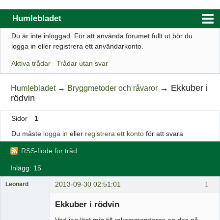
Humlebladet
Du är inte inloggad.
För att använda forumet fullt ut bör du
Index
logga in eller registrera ett användarkonto.
Användarlista
Aktiva trådar
Trådar utan svar
Regler
→
Ekkuber i
Humlebladet
→
Bryggmetoder och råvaror
Sök
rödvin
Registrera ett konto
Sidor
1
Logga in
Du måste
logga in
eller
registrera ett konto
för att svara
Webbutik
RSS-flöde för tråd
Inlägg: 15
2013-09-30 02:51:01
1
Leonard
Medlem
Ekkuber i rödvin
Offline
Vad jag läst mig till rekommenderas en dos på