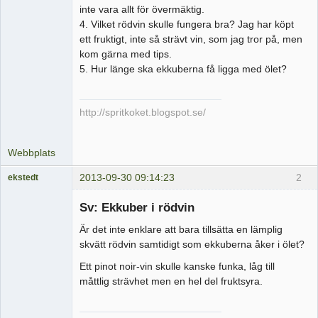
inte vara allt för övermäktig.
4. Vilket rödvin skulle fungera bra? Jag har köpt
ett fruktigt, inte så strävt vin, som jag tror på, men
kom gärna med tips.
5. Hur länge ska ekkuberna få ligga med ölet?
http://spritkoket.blogspot.se/
Webbplats
2013-09-30 09:14:23
2
ekstedt
Medlem
Sv: Ekkuber i rödvin
Offline
Är det inte enklare att bara tillsätta en lämplig
skvätt rödvin samtidigt som ekkuberna åker i ölet?
Ett pinot noir-vin skulle kanske funka, låg till
måttlig strävhet men en hel del fruktsyra.