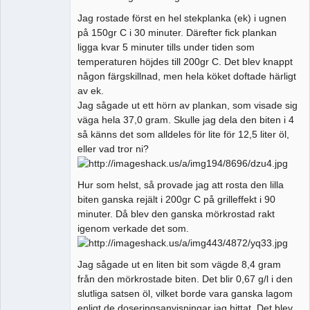
Jag rostade först en hel stekplanka (ek) i ugnen
på 150gr C i 30 minuter. Därefter fick plankan
ligga kvar 5 minuter tills under tiden som
temperaturen höjdes till 200gr C. Det blev knappt
någon färgskillnad, men hela köket doftade härligt
av ek.
Jag sågade ut ett hörn av plankan, som visade sig
väga hela 37,0 gram. Skulle jag dela den biten i 4
så känns det som alldeles för lite för 12,5 liter öl,
eller vad tror ni?
Hur som helst, så provade jag att rosta den lilla
biten ganska rejält i 200gr C på grilleffekt i 90
minuter. Då blev den ganska mörkrostad rakt
igenom verkade det som.
Jag sågade ut en liten bit som vägde 8,4 gram
från den mörkrostade biten. Det blir 0,67 g/l i den
slutliga satsen öl, vilket borde vara ganska lagom
enligt de doseringsanvisningar jag hittat. Det blev