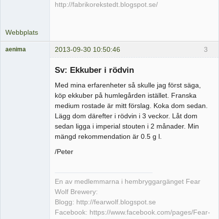
http://fabrikorekstedt.blogspot.se/
Webbplats
2013-09-30 10:50:46
3
aenima
Medlem
Sv: Ekkuber i rödvin
Offline
Med mina erfarenheter så skulle jag först säga,
köp ekkuber på humlegården istället. Franska
medium rostade är mitt förslag. Koka dom sedan.
Lägg dom därefter i rödvin i 3 veckor. Låt dom
sedan ligga i imperial stouten i 2 månader. Min
mängd rekommendation är 0.5 g l.
/Peter
En av medlemmarna i hembryggargänget Fear
Wolf Brewery:
Blogg: http://fearwolf.blogspot.se
Facebook: https://www.facebook.com/pages/Fear-