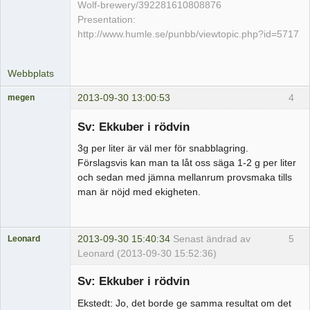
Wolf-brewery/392281610808876
Presentation:
http://www.humle.se/punbb/viewtopic.php?id=5717
Webbplats
2013-09-30 13:00:53
4
megen
Medlem
Sv: Ekkuber i rödvin
Offline
3g per liter är väl mer för snabblagring.
Förslagsvis kan man ta låt oss säga 1-2 g per liter
och sedan med jämna mellanrum provsmaka tills
man är nöjd med ekigheten.
2013-09-30 15:40:34
Senast ändrad av
5
Leonard
Leonard (2013-09-30 15:52:36)
Medlem
Sv: Ekkuber i rödvin
Offline
Ekstedt: Jo, det borde ge samma resultat om det