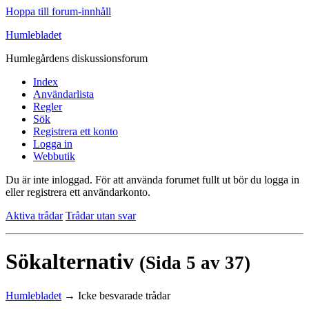
Hoppa till forum-innhåll
Humlebladet
Humlegårdens diskussionsforum
Index
Användarlista
Regler
Sök
Registrera ett konto
Logga in
Webbutik
Du är inte inloggad.
För att använda forumet fullt ut bör du logga in
eller registrera ett användarkonto.
Aktiva trådar
Trådar utan svar
Sökalternativ
(Sida 5 av 37)
Humlebladet
→
Icke besvarade trådar