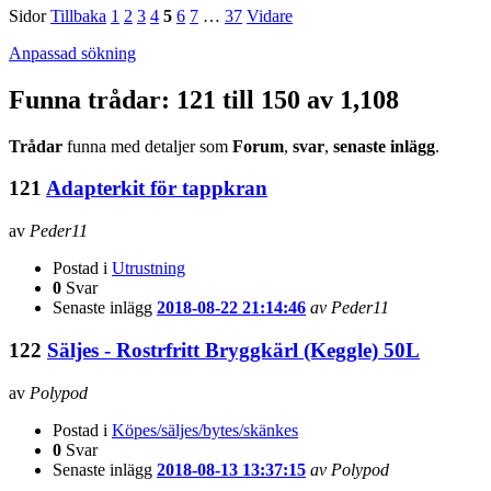
Sidor
Tillbaka
1
2
3
4
5
6
7
…
37
Vidare
Anpassad sökning
Funna trådar: 121 till 150 av 1,108
Trådar
funna med detaljer som
Forum
,
svar
,
senaste inlägg
.
121
Adapterkit för tappkran
av
Peder11
Postad i
Utrustning
0
Svar
Senaste inlägg
2018-08-22 21:14:46
av Peder11
122
Säljes - Rostrfritt Bryggkärl (Keggle) 50L
av
Polypod
Postad i
Köpes/säljes/bytes/skänkes
0
Svar
Senaste inlägg
2018-08-13 13:37:15
av Polypod