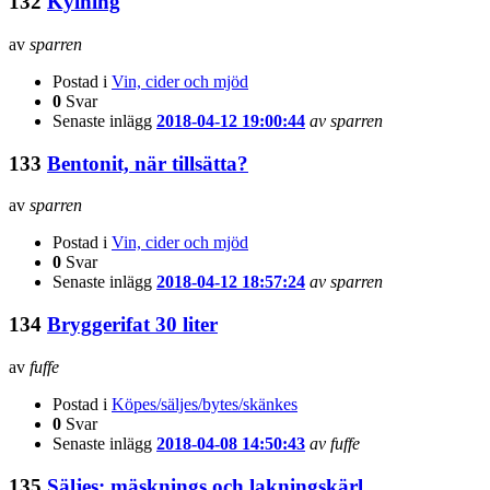
132
Kylning
av
sparren
Postad i
Vin, cider och mjöd
0
Svar
Senaste inlägg
2018-04-12 19:00:44
av sparren
133
Bentonit, när tillsätta?
av
sparren
Postad i
Vin, cider och mjöd
0
Svar
Senaste inlägg
2018-04-12 18:57:24
av sparren
134
Bryggerifat 30 liter
av
fuffe
Postad i
Köpes/säljes/bytes/skänkes
0
Svar
Senaste inlägg
2018-04-08 14:50:43
av fuffe
135
Säljes: mäsknings och lakningskärl