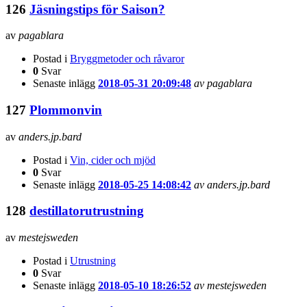
126
Jäsningstips för Saison?
av
pagablara
Postad i
Bryggmetoder och råvaror
0
Svar
Senaste inlägg
2018-05-31 20:09:48
av pagablara
127
Plommonvin
av
anders.jp.bard
Postad i
Vin, cider och mjöd
0
Svar
Senaste inlägg
2018-05-25 14:08:42
av anders.jp.bard
128
destillatorutrustning
av
mestejsweden
Postad i
Utrustning
0
Svar
Senaste inlägg
2018-05-10 18:26:52
av mestejsweden