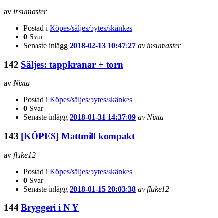
av
insumaster
Postad i
Köpes/säljes/bytes/skänkes
0
Svar
Senaste inlägg
2018-02-13 10:47:27
av insumaster
142
Säljes: tappkranar + torn
av
Nixta
Postad i
Köpes/säljes/bytes/skänkes
0
Svar
Senaste inlägg
2018-01-31 14:37:09
av Nixta
143
[KÖPES] Mattmill kompakt
av
fluke12
Postad i
Köpes/säljes/bytes/skänkes
0
Svar
Senaste inlägg
2018-01-15 20:03:38
av fluke12
144
Bryggeri i N Y