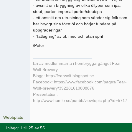
- avsnitt om bryggning av olika öltyper som ipa,
stout, porter, imperial porter/stout/ipa.
- ett ansnitt om utrustning som vänder sig folk som
har bryggt sina först öl och börjar fundera på
uppgraderingar
- "fatlagring" av öl, med och utan sprit
/Peter
En av medlemmarna i hembryggargänget Fear
Wolf Brewery:
Blogg: http://fearwolf.blogspot.se
Facebook: https://www.facebook.com/pages/Fear-
Wolf-brewery/392281610808876
Presentation:
http://www.humle.se/punbb/viewtopic.php?id=5717
Webbplats
Inlägg: 1 till 25 av 55