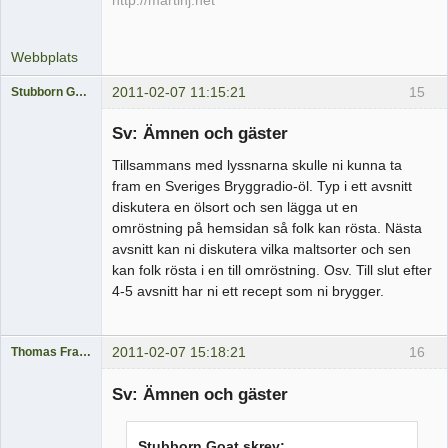
http://martinj.net
Webbplats
2011-02-07 11:15:21
15
Stubborn Goat
Medlem
Sv: Ämnen och gäster
Offline
Tillsammans med lyssnarna skulle ni kunna ta
fram en Sveriges Bryggradio-öl. Typ i ett avsnitt
diskutera en ölsort och sen lägga ut en
omröstning på hemsidan så folk kan rösta. Nästa
avsnitt kan ni diskutera vilka maltsorter och sen
kan folk rösta i en till omröstning. Osv. Till slut efter
4-5 avsnitt har ni ett recept som ni brygger.
2011-02-07 15:18:21
16
Thomas Fransson
Medlem
Sv: Ämnen och gäster
Offline
Stubborn Goat skrev: