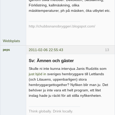
Förklistring, kallmäskning, olika
mäsktemperaturer, ph på mäsken, öka utbytet etc.
http://chubbsnanobryggeri.blogspot.com/
Webbplats
2011-02-06 22:55:43
13
peps
Medlem
Sv: Ämnen och gäster
Offline
Skulle ni inte kunna intervjua Janis Rudzitis som
just bjöd in
sveriges hembryggare till Lettlands
(och Litauens, uppenbarligen) stora
hembryggargettogether? Nyfiken blir man ju. Det
behöver ju inte vara ett helt program, ett litet
inslag hade ju räckt för att stilla nyfikenheten.
Think globally. Drink locally.