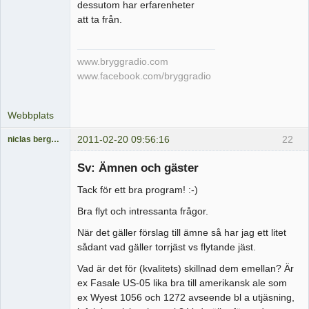
dessutom har erfarenheter
att ta från.
www.bryggradio.com
www.facebook.com/bryggradio
Webbplats
2011-02-20 09:56:16
22
niclas bergqvist
Medlem
Sv: Ämnen och gäster
Offline
Tack för ett bra program! :-)
Bra flyt och intressanta frågor.
När det gäller förslag till ämne så har jag ett litet
sådant vad gäller torrjäst vs flytande jäst.
Vad är det för (kvalitets) skillnad dem emellan? Är
ex Fasale US-05 lika bra till amerikansk ale som
ex Wyest 1056 och 1272 avseende bl a utjäsning,