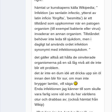
hämtat ur kunskapens källa Wikipedia; "
Infektion (av senlatin infectio, ytterst av
latin inficio ’förgifta’, ’besmitta’) är ett
tillstånd som uppkommer när en patogen
organism (till exempel bakterie eller virus)
invaderar en annan organism. Tillståndet
behöver inte leda till sjukdom, men i
dagligt tal används ordet infektion
synonymt med infektionssjukdom. "
det gäller alltså att hålla de oinviterade
organismerna på en så låg nivå att de inte
blir ett problem.
det är inte en dum idé att dricka upp sin öl
innan den blir för sur, om man inte
brygger lambic, vill säga
Enda infektionen jag känner till som skulle
vara farlig vore väl om du har världens
otur och drabbas av; (också hämtat från
Wikip)