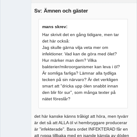
Medlem
Sv: Ämnen och gäster
Offline
mans skrev:
Har skrivit det en gång tidigare, men tar
det här också:
Jag skulle gärna vilja veta mer om
infektioner. Vad kan de göra med ölet?
Hur märker man dem? Vilka
bakterier/mikroorganismer kan leva i öl?
Är somliga farliga? Lämnar alla tydliga
tecken på sin närvaro? Är det verkligen
smart att "dricka upp ölen snabbt innan
den blir för sur", som många texter på
nätet föreslår?
det här kanske känns tråkigt att höra, men tyvärr
är det så att ALLA öl vi hembryggare producerar
är "infekterade". Bara ordet INFEKTERAD får en
att rygga tillbaka med en isande känsla av döden