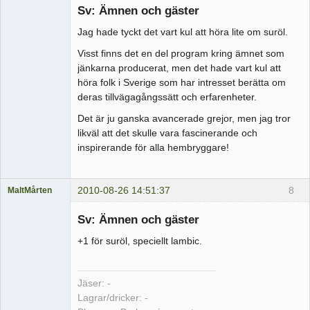
Sv: Ämnen och gäster
Offline
Jag hade tyckt det vart kul att höra lite om suröl.
Visst finns det en del program kring ämnet som
jänkarna producerat, men det hade vart kul att
höra folk i Sverige som har intresset berätta om
deras tillvägagångssätt och erfarenheter.
Det är ju ganska avancerade grejor, men jag tror
likväl att det skulle vara fascinerande och
inspirerande för alla hembryggare!
2010-08-26 14:51:37
8
MaltMårten
Medlem
Sv: Ämnen och gäster
Offline
+1 för suröl, speciellt lambic.
Jäser: -
Lagrar/dricker: -