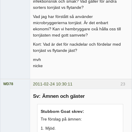
infektionsrisk och smak? Vad gäller för andra
sorters torrjäst vs flytande?
Vad jag har förstått så använder
microbryggerierna torrjäst. Är det enbart
ekonomi? Kan vi hembryggare oxå hålla oss till
torrjästen med gott samvete?
Kort: Vad är det för nackdelar och fördelar med
torrjäst vs flytande jäst?
mvh
nicke
2011-02-24 10:30:11
23
WD78
Medlem
Sv: Ämnen och gäster
Offline
Stubborn Goat skrev:
Tre förslag på ämnen:
1. Mjöd.