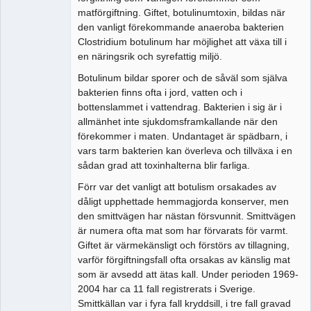
matförgiftning. Giftet, botulinumtoxin, bildas när
den vanligt förekommande anaeroba bakterien
Clostridium botulinum har möjlighet att växa till i
en näringsrik och syrefattig miljö.
Botulinum bildar sporer och de såväl som själva
bakterien finns ofta i jord, vatten och i
bottenslammet i vattendrag. Bakterien i sig är i
allmänhet inte sjukdomsframkallande när den
förekommer i maten. Undantaget är spädbarn, i
vars tarm bakterien kan överleva och tillväxa i en
sådan grad att toxinhalterna blir farliga.
Förr var det vanligt att botulism orsakades av
dåligt upphettade hemmagjorda konserver, men
den smittvägen har nästan försvunnit. Smittvägen
är numera ofta mat som har förvarats för varmt.
Giftet är värmekänsligt och förstörs av tillagning,
varför förgiftningsfall ofta orsakas av känslig mat
som är avsedd att ätas kall. Under perioden 1969-
2004 har ca 11 fall registrerats i Sverige.
Smittkällan var i fyra fall kryddsill, i tre fall gravad