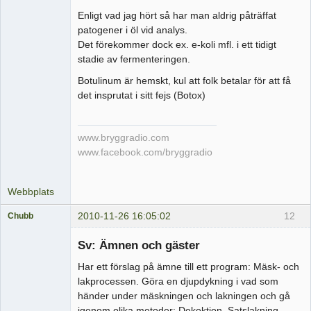
Enligt vad jag hört så har man aldrig påträffat
patogener i öl vid analys.
Det förekommer dock ex. e-koli mfl. i ett tidigt
stadie av fermenteringen.
Botulinum är hemskt, kul att folk betalar för att få
det insprutat i sitt fejs (Botox)
www.bryggradio.com
www.facebook.com/bryggradio
Webbplats
2010-11-26 16:05:02
12
Chubb
Medlem
Sv: Ämnen och gäster
Offline
Har ett förslag på ämne till ett program: Mäsk- och
lakprocessen. Göra en djupdykning i vad som
händer under mäskningen och lakningen och gå
igenom olika metoder: Dekoktion, Satslakning,