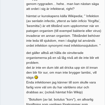
genom ryggraden... hehe.. man kan nästan säga
att ordet i sig är infekterat, right?
hämtat ur kunskapens källa Wikipedia; " Infektion
(av senlatin infectio, ytterst av latin inficio ’förgifta’,
’besmitta’) är ett tillstånd som uppkommer när en
patogen organism (till exempel bakterie eller virus)
invaderar en annan organism. Tillståndet behöver
inte leda till sjukdom, men i dagligt tal används
ordet infektion synonymt med infektionssjukdom. "
det gäller alltså att hålla de oinviterade
organismerna på en så låg nivå att de inte blir ett
problem.
det är inte en dum idé att dricka upp sin öl innan
den blir för sur, om man inte brygger lambic, vill
säga
Enda infektionen jag känner till som skulle vara
farlig vore väl om du har världens otur och
drabbas av; (också hämtat från Wikip)
"Botulism (av lat. botulus "korv"), en allvarlig
förgiftning som vanligen förekommer som