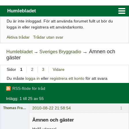
Humlebladet
Du är inte inloggad.
För att använda forumet fullt ut bör du
Index
logga in eller registrera ett användarkonto.
Användarlista
Aktiva trådar
Trådar utan svar
Regler
→
Ämnen och
Humlebladet
→
Sveriges Bryggradio
Sök
gäster
Registrera ett konto
Sidor
1
2
3
Vidare
Logga in
Du måste
logga in
eller
registrera ett konto
för att svara
Webbutik
RSS-flöde för tråd
Inlägg: 1 till 25 av 55
2010-08-22 21:58:54
1
Thomas Fransson
Medlem
Ämnen och gäster
Offline
Hallå vänner!