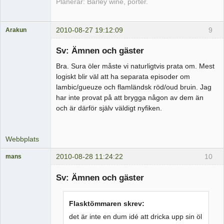
Planerar: Barley wine, porter.
2010-08-27 19:12:09
9
Arakun
Medlem
Sv: Ämnen och gäster
Offline
Bra. Sura öler måste vi naturligtvis prata om. Mest
logiskt blir väl att ha separata episoder om
lambic/gueuze och flamländsk röd/oud bruin. Jag
har inte provat på att brygga någon av dem än
och är därför själv väldigt nyfiken.
Webbplats
2010-08-28 11:24:22
10
mans
Medlem
Sv: Ämnen och gäster
Offline
Flasktömmaren skrev:
det är inte en dum idé att dricka upp sin öl