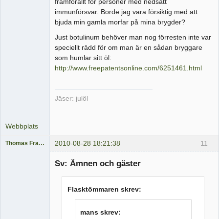
framförallt för personer med nedsatt
immunförsvar. Borde jag vara försiktig med att
bjuda min gamla morfar på mina brygder?
Just botulinum behöver man nog förresten inte var
speciellt rädd för om man är en sådan bryggare
som humlar sitt öl:
http://www.freepatentsonline.com/6251461.html
Jäser: julöl
Webbplats
2010-08-28 18:21:38
11
Thomas Fransson
Medlem
Sv: Ämnen och gäster
Offline
Flasktömmaren skrev:
mans skrev: