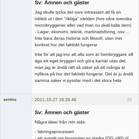
Sv: Ämnen och gäster
Offline
Jag skulle tycka det vore intressant att få en
inblick ut i den "riktiga" världen (hos våra svenska
microbryggerier eller vad man nu skall kalla dem)
- Lagar, ekonomi, teknik, marknadsföring, osv....
Inte bara deras historia och filosofi, utan mer
konkret hur det faktiskt fungerar.
Inte för att jag tror att alla som är hembryggare vill
äga ett eget bryggeri och göra karriär utav det,
man jag är ändå rätt så säker på att många är
nyfikna på hur det faktiskt fungerar. Det är ju ändå
samma saker vi pysslar med i det stora hela.
2011-10-27 18:26:46
25
aenima
Medlem
Sv: Ämnen och gäster
Offline
Några ideer från min sida:
- lakningsprocessen
- ett avsnitt om bryggning av starka (OG +90) öl