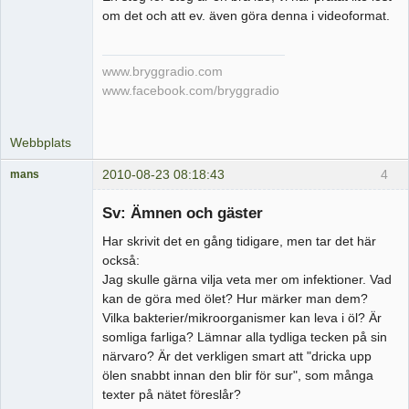
om det och att ev. även göra denna i videoformat.
www.bryggradio.com
www.facebook.com/bryggradio
Webbplats
2010-08-23 08:18:43
4
mans
Medlem
Sv: Ämnen och gäster
Offline
Har skrivit det en gång tidigare, men tar det här
också:
Jag skulle gärna vilja veta mer om infektioner. Vad
kan de göra med ölet? Hur märker man dem?
Vilka bakterier/mikroorganismer kan leva i öl? Är
somliga farliga? Lämnar alla tydliga tecken på sin
närvaro? Är det verkligen smart att "dricka upp
ölen snabbt innan den blir för sur", som många
texter på nätet föreslår?