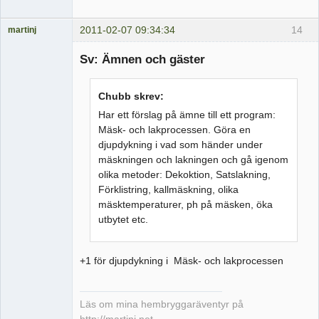
2011-02-07 09:34:34
14
martinj
Medlem
Sv: Ämnen och gäster
Offline
Chubb skrev:
Har ett förslag på ämne till ett program:
Mäsk- och lakprocessen. Göra en
djupdykning i vad som händer under
mäskningen och lakningen och gå igenom
olika metoder: Dekoktion, Satslakning,
Förklistring, kallmäskning, olika
mäsktemperaturer, ph på mäsken, öka
utbytet etc.
+1 för djupdykning i Mäsk- och lakprocessen
Läs om mina hembryggaräventyr på