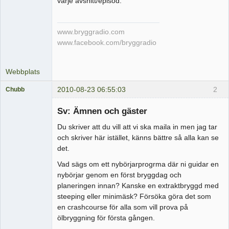
varje avsnitt/episod.
www.bryggradio.com
www.facebook.com/bryggradio
Webbplats
2010-08-23 06:55:03
2
Chubb
Medlem
Sv: Ämnen och gäster
Offline
Du skriver att du vill att vi ska maila in men jag tar
och skriver här istället, känns bättre så alla kan se
det.
Vad sägs om ett nybörjarprogrma där ni guidar en
nybörjar genom en först bryggdag och
planeringen innan? Kanske en extraktbryggd med
steeping eller minimäsk? Försöka göra det som
en crashcourse för alla som vill prova på
ölbryggning för första gången.