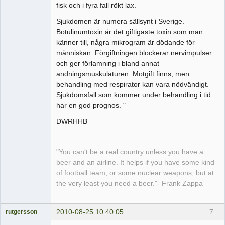
fisk och i fyra fall rökt lax.
Sjukdomen är numera sällsynt i Sverige.
Botulinumtoxin är det giftigaste toxin som man
känner till, några mikrogram är dödande för
människan. Förgiftningen blockerar nervimpulser
och ger förlamning i bland annat
andningsmuskulaturen. Motgift finns, men
behandling med respirator kan vara nödvändigt.
Sjukdomsfall som kommer under behandling i tid
har en god prognos. "
DWRHHB
"You can't be a real country unless you have a
beer and an airline. It helps if you have some kind
of football team, or some nuclear weapons, but at
the very least you need a beer."- Frank Zappa
2010-08-25 10:40:05
7
rutgersson
Medlem