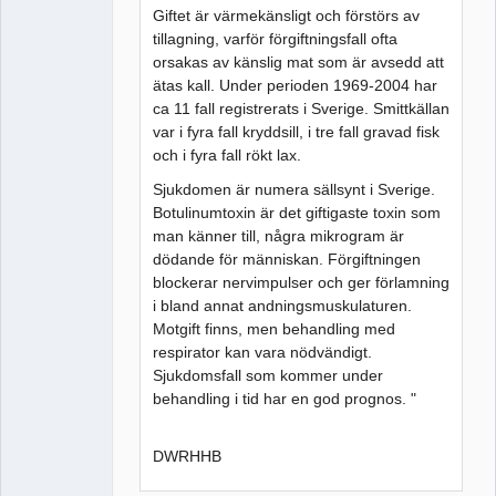
Giftet är värmekänsligt och förstörs av
tillagning, varför förgiftningsfall ofta
orsakas av känslig mat som är avsedd att
ätas kall. Under perioden 1969-2004 har
ca 11 fall registrerats i Sverige. Smittkällan
var i fyra fall kryddsill, i tre fall gravad fisk
och i fyra fall rökt lax.
Sjukdomen är numera sällsynt i Sverige.
Botulinumtoxin är det giftigaste toxin som
man känner till, några mikrogram är
dödande för människan. Förgiftningen
blockerar nervimpulser och ger förlamning
i bland annat andningsmuskulaturen.
Motgift finns, men behandling med
respirator kan vara nödvändigt.
Sjukdomsfall som kommer under
behandling i tid har en god prognos. "
DWRHHB