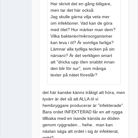
Har skrivit det en gång tidigare,
men tar det här också:
Jag skulle gärna vilja veta mer
om infektioner. Vad kan de göra
med ölet? Hur märker man dem?
Vilka bakterier/mikroorganismer
kan leva i öl? Är somliga farliga?
Lämnar alla tydliga tecken på sin
närvaro? Är det verkligen smart
att "dricka upp ölen snabbt innan
den blir för sur", som många
texter på nätet föreslår?
det här kanske känns tråkigt att höra, men
tyvärr är det så att ALLA öl vi
hembryggare producerar är "infekterade".
Bara ordet INFEKTERAD får en att rygga
tillbaka med en isande känsla av döden
genom ryggraden... hehe.. man kan
nästan säga att ordet i sig är infekterat,
right?