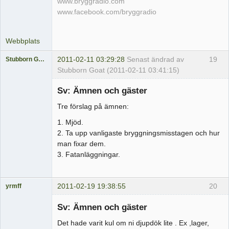
www.bryggradio.com
www.facebook.com/bryggradio
Webbplats
2011-02-11 03:29:28
Senast ändrad av
19
Stubborn Goat
Stubborn Goat (2011-02-11 03:41:15)
Medlem
Sv: Ämnen och gäster
Offline
Tre förslag på ämnen:
1. Mjöd.
2. Ta upp vanligaste bryggningsmisstagen och hur
man fixar dem.
3. Fatanläggningar.
2011-02-19 19:38:55
20
yrmff
Medlem
Sv: Ämnen och gäster
Offline
Det hade varit kul om ni djupdök lite . Ex ,lager,