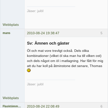
Jäser: julöl
Webbplats
2010-08-24 19:38:47
5
mans
Medlem
Sv: Ämnen och gäster
Offline
Öl och mat vore trevligt också. Dels olika
kombinationer (vilket öl ska man ha till vilken ost)
och dels något om öl i matlagning. Har fått för mig
att du har koll på åtminstone det senare, Thomas
Jäser: julöl
Webbplats
2010-08-24 22:08:49
6
Flasktömmaren