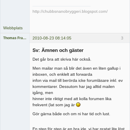
http://chubbsnanobryggeri.blogspot.com/
Webbplats
2010-08-23 08:14:05
3
Thomas Fransson
Medlem
Sv: Ämnen och gäster
Offline
Det går bra att skriva här också.
Men mailar man så blir det även en liten gallup i
inboxen, och enklelt att forwarda
infon via mail till berörda icke forumläsare inkl. ev
kommentarer. Dessutom har jag alltid mailen
igång, men
hinner inte riktigt med att kolla forumen lika
frekvent (lat som jag är
Gör gärna både och om ni har tid och lust.
En steg för steg är en bra ide, vi har pratat lite löst