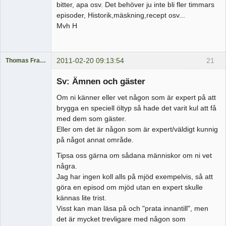
bitter, apa osv. Det behöver ju inte bli fler timmars
episoder, Historik,mäskning,recept osv...
Mvh H
2011-02-20 09:13:54
21
Thomas Fransson
Medlem
Sv: Ämnen och gäster
Offline
Om ni känner eller vet någon som är expert på att
brygga en speciell öltyp så hade det varit kul att få
med dem som gäster.
Eller om det är någon som är expert/väldigt kunnig
på något annat område.
Tipsa oss gärna om sådana människor om ni vet
några.
Jag har ingen koll alls på mjöd exempelvis, så att
göra en episod om mjöd utan en expert skulle
kännas lite trist.
Visst kan man läsa på och "prata innantill", men
det är mycket trevligare med någon som