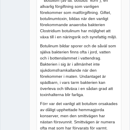
"Botulism (av lat. botulus "korv"), en
allvarlig förgiftning som vanligen
förekommer som matförgiftning. Giftet,
botulinumtoxin, bildas när den vanligt
förekommande anaeroba bakterien
Clostridium botulinum har möjlighet att
växa till i en näringsrik och syrefattig miljö.
Botulinum bildar sporer och de såväl som
själva bakterien finns ofta i jord, vatten
och i bottenslammet i vattendrag.
Bakterien i sig är i allmänhet inte
sjukdomsframkallande när den
förekommer i maten. Undantaget är
spädbarn, i vars tarm bakterien kan
överleva och tillväxa i en sådan grad att
toxinhalterna blir farliga.
Förr var det vanligt att botulism orsakades
av dåligt upphettade hemmagjorda
konserver, men den smittvägen har
nästan försvunnit. Smittvägen är numera
ofta mat som har förvarats för varmt.