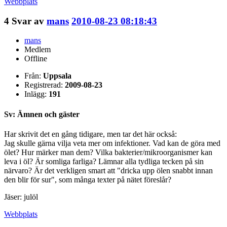
Webbplats
4
Svar av
mans
2010-08-23 08:18:43
mans
Medlem
Offline
Från:
Uppsala
Registrerad:
2009-08-23
Inlägg:
191
Sv: Ämnen och gäster
Har skrivit det en gång tidigare, men tar det här också:
Jag skulle gärna vilja veta mer om infektioner. Vad kan de göra med
ölet? Hur märker man dem? Vilka bakterier/mikroorganismer kan
leva i öl? Är somliga farliga? Lämnar alla tydliga tecken på sin
närvaro? Är det verkligen smart att "dricka upp ölen snabbt innan
den blir för sur", som många texter på nätet föreslår?
Jäser: julöl
Webbplats