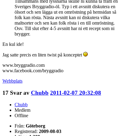
Tillsammans med lyssnarna skulle ni kunna ta fram en
Sveriges Bryggradio-öl. Typ i ett avsnitt diskutera en
ölsort och sen lägga ut en omröstning på hemsidan så
folk kan rösta. Nästa avsnitt kan ni diskutera vilka
maltsorter och sen kan folk rösta i en till omröstning.
Osv. Till slut efter 4-5 avsnitt har ni ett recept som ni
brygger.
En kul ide!
Jag satte precis en liten twist på konceptet
www.bryggradio.com
www.facebook.com/bryggradio
Webbplats
17
Svar av
Chubb
2011-02-07 20:32:08
Chubb
Medlem
Offline
Från:
Göteborg
Registrerad:
2009-08-03