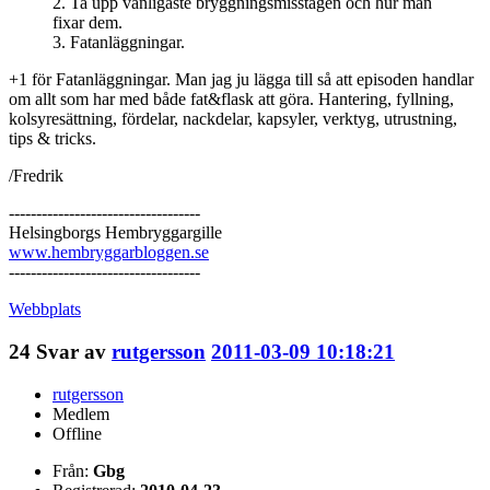
2. Ta upp vanligaste bryggningsmisstagen och hur man
fixar dem.
3. Fatanläggningar.
+1 för Fatanläggningar. Man jag ju lägga till så att episoden handlar
om allt som har med både fat&flask att göra. Hantering, fyllning,
kolsyresättning, fördelar, nackdelar, kapsyler, verktyg, utrustning,
tips & tricks.
/Fredrik
-----------------------------------
Helsingborgs Hembryggargille
www.hembryggarbloggen.se
-----------------------------------
Webbplats
24
Svar av
rutgersson
2011-03-09 10:18:21
rutgersson
Medlem
Offline
Från:
Gbg