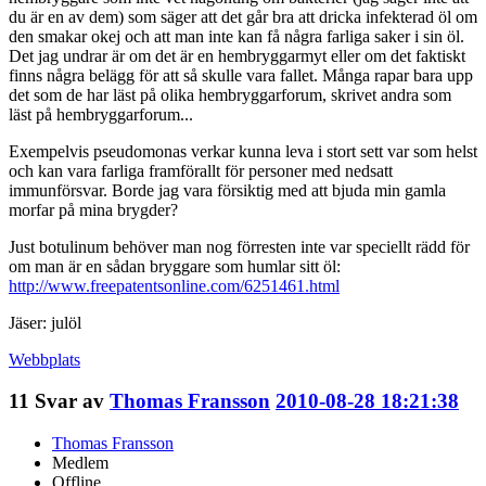
du är en av dem) som säger att det går bra att dricka infekterad öl om
den smakar okej och att man inte kan få några farliga saker i sin öl.
Det jag undrar är om det är en hembryggarmyt eller om det faktiskt
finns några belägg för att så skulle vara fallet. Många rapar bara upp
det som de har läst på olika hembryggarforum, skrivet andra som
läst på hembryggarforum...
Exempelvis pseudomonas verkar kunna leva i stort sett var som helst
och kan vara farliga framförallt för personer med nedsatt
immunförsvar. Borde jag vara försiktig med att bjuda min gamla
morfar på mina brygder?
Just botulinum behöver man nog förresten inte var speciellt rädd för
om man är en sådan bryggare som humlar sitt öl:
http://www.freepatentsonline.com/6251461.html
Jäser: julöl
Webbplats
11
Svar av
Thomas Fransson
2010-08-28 18:21:38
Thomas Fransson
Medlem
Offline