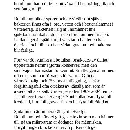
botulinum har möjlighet att växa till i en näringsrik och
syrefattig miljö.
Botulinum bildar sporer och de såväl som själva
bakterien finns ofta i jord, vatten och i bottenslammet i
vattendrag. Bakterien i sig är i allmänhet inte
sjukdomsframkallande när den förekommer i maten.
Undantaget är spädbarn, i vars tarm bakterien kan
överleva och tillväxa i en sådan grad att toxinhalterna
blir farliga.
Förr var det vanligt att botulism orsakades av dåligt
upphettade hemmagjorda konserver, men den
smittvägen har nästan försvunnit. Smittvägen är numera
ofta mat som har förvarats för varmt. Giftet är
värmekänsligt och förstörs av tillagning, varför
förgiftningsfall ofta orsakas av känslig mat som är
avsedd att ätas kall. Under perioden 1969-2004 har ca
11 fall registrerats i Sverige. Smittkällan var i fyra fall
kryddsill, i tre fall gravad fisk och i fyra fall rökt lax.
Sjukdomen är numera sällsynt i Sverige.
Botulinumtoxin är det giftigaste toxin som man känner
till, några mikrogram är dödande för människan.
Förgiftningen blockerar nervimpulser och ger