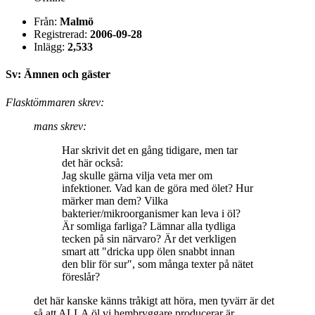
Från:
Malmö
Registrerad:
2006-09-28
Inlägg:
2,533
Sv: Ämnen och gäster
Flasktömmaren skrev:
mans skrev:
Har skrivit det en gång tidigare, men tar
det här också:
Jag skulle gärna vilja veta mer om
infektioner. Vad kan de göra med ölet? Hur
märker man dem? Vilka
bakterier/mikroorganismer kan leva i öl?
Är somliga farliga? Lämnar alla tydliga
tecken på sin närvaro? Är det verkligen
smart att "dricka upp ölen snabbt innan
den blir för sur", som många texter på nätet
föreslår?
det här kanske känns tråkigt att höra, men tyvärr är det
så att ALLA öl vi hembryggare producerar är