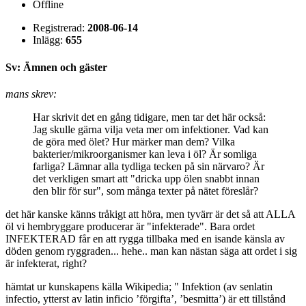
Offline
Registrerad:
2008-06-14
Inlägg:
655
Sv: Ämnen och gäster
mans skrev:
Har skrivit det en gång tidigare, men tar det här också:
Jag skulle gärna vilja veta mer om infektioner. Vad kan
de göra med ölet? Hur märker man dem? Vilka
bakterier/mikroorganismer kan leva i öl? Är somliga
farliga? Lämnar alla tydliga tecken på sin närvaro? Är
det verkligen smart att "dricka upp ölen snabbt innan
den blir för sur", som många texter på nätet föreslår?
det här kanske känns tråkigt att höra, men tyvärr är det så att ALLA
öl vi hembryggare producerar är "infekterade". Bara ordet
INFEKTERAD får en att rygga tillbaka med en isande känsla av
döden genom ryggraden... hehe.. man kan nästan säga att ordet i sig
är infekterat, right?
hämtat ur kunskapens källa Wikipedia; " Infektion (av senlatin
infectio, ytterst av latin inficio ’förgifta’, ’besmitta’) är ett tillstånd