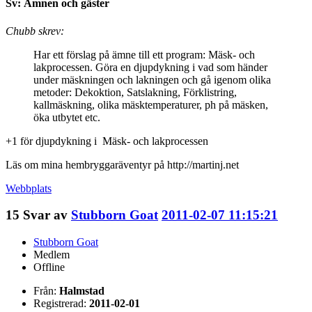
Sv: Ämnen och gäster
Chubb skrev:
Har ett förslag på ämne till ett program: Mäsk- och
lakprocessen. Göra en djupdykning i vad som händer
under mäskningen och lakningen och gå igenom olika
metoder: Dekoktion, Satslakning, Förklistring,
kallmäskning, olika mäsktemperaturer, ph på mäsken,
öka utbytet etc.
+1 för djupdykning i Mäsk- och lakprocessen
Läs om mina hembryggaräventyr på http://martinj.net
Webbplats
15
Svar av
Stubborn Goat
2011-02-07 11:15:21
Stubborn Goat
Medlem
Offline
Från:
Halmstad
Registrerad:
2011-02-01