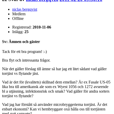
niclas bergqvist
Medlem
Offline
Registrerad:
2010-11-06
Inlägg:
25
Sv: Ämnen och gäster
Tack för ett bra program! :-)
Bra flyt och intressanta frågor.
När det gäller förslag till ämne så har jag ett litet sådant vad gäller
torrjäst vs flytande jäst.
Vad är det för (kvalitets) skillnad dem emellan? Är ex Fasale US-05
lika bra till amerikansk ale som ex Wyest 1056 och 1272 avseende
bl a utjäsning, infektionsrisk och smak? Vad gäller för andra sorters
torrjäst vs flytande?
Vad jag har förstått så använder microbryggerierna torrjäst. Är det
enbart ekonomi? Kan vi hembryggare oxå hålla oss till torrjästen
med gott samvete?