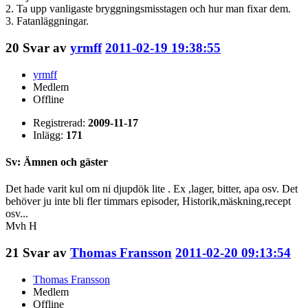
2. Ta upp vanligaste bryggningsmisstagen och hur man fixar dem.
3. Fatanläggningar.
20
Svar av
yrmff
2011-02-19 19:38:55
yrmff
Medlem
Offline
Registrerad:
2009-11-17
Inlägg:
171
Sv: Ämnen och gäster
Det hade varit kul om ni djupdök lite . Ex ,lager, bitter, apa osv. Det
behöver ju inte bli fler timmars episoder, Historik,mäskning,recept
osv...
Mvh H
21
Svar av
Thomas Fransson
2011-02-20 09:13:54
Thomas Fransson
Medlem
Offline