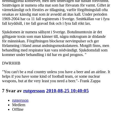
hemmagjorda konserver, men den smittvägen har nästan försvunnit.
Smittvägen är numera ofta mat som har förvarats för varmt. Giftet är
värmekänsligt och förstörs av tillagning, varför förgiftningsfall ofta
orsakas av känslig mat som är avsedd att ätas kall. Under perioden
1969-2004 har ca 11 fall registrerats i Sverige. Smittkällan var i fyra
fall kryddsill, i tre fall gravad fisk och i fyra fall rökt lax.
Sjukdomen är numera sällsynt i Sverige. Botulinumtoxin är det
giftigaste toxin som man känner till, några mikrogram är dödande
för människan. Förgiftningen blockerar nervimpulser och ger
förlamning i bland annat andningsmuskulaturen. Motgift finns, men
behandling med respirator kan vara nödvändigt. Sjukdomsfall som
kommer under behandling i tid har en god prognos. "
DWRHHB
"You can't be a real country unless you have a beer and an airline. It
helps if you have some kind of football team, or some nuclear
weapons, but at the very least you need a beer."- Frank Zappa
7
Svar av
rutgersson
2010-08-25 10:40:05
rutgersson
Medlem
Offline