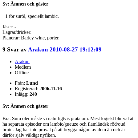
Sv: Ämnen och gäster
+1 för suröl, speciellt lambic.
Jäser: -
Lagrar/dricker: -
Planerar: Barley wine, porter.
9
Svar av
Arakun
2010-08-27 19:12:09
Arakun
Medlem
Offline
Från:
Lund
Registrerad:
2006-11-16
Inlägg:
240
Sv: Ämnen och gäster
Bra. Sura öler måste vi naturligtvis prata om. Mest logiskt blir väl att
ha separata episoder om lambic/gueuze och flamländsk röd/oud
bruin. Jag har inte provat på att brygga någon av dem än och är
därför själv väldigt nyfiken.