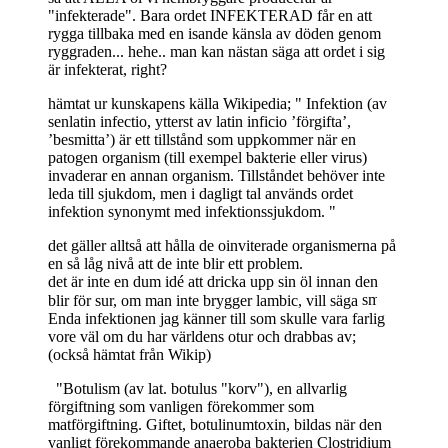
"infekterade". Bara ordet INFEKTERAD får en att
rygga tillbaka med en isande känsla av döden genom
ryggraden... hehe.. man kan nästan säga att ordet i sig
är infekterat, right?
hämtat ur kunskapens källa Wikipedia; " Infektion (av
senlatin infectio, ytterst av latin inficio ’förgifta’,
’besmitta’) är ett tillstånd som uppkommer när en
patogen organism (till exempel bakterie eller virus)
invaderar en annan organism. Tillståndet behöver inte
leda till sjukdom, men i dagligt tal används ordet
infektion synonymt med infektionssjukdom. "
det gäller alltså att hålla de oinviterade organismerna på
en så låg nivå att de inte blir ett problem.
det är inte en dum idé att dricka upp sin öl innan den
blir för sur, om man inte brygger lambic, vill säga
Enda infektionen jag känner till som skulle vara farlig
vore väl om du har världens otur och drabbas av;
(också hämtat från Wikip)
"Botulism (av lat. botulus "korv"), en allvarlig
förgiftning som vanligen förekommer som
matförgiftning. Giftet, botulinumtoxin, bildas när den
vanligt förekommande anaeroba bakterien Clostridium