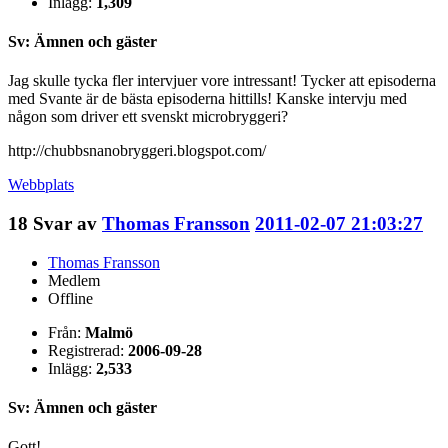
Inlägg:
1,309
Sv: Ämnen och gäster
Jag skulle tycka fler intervjuer vore intressant! Tycker att episoderna
med Svante är de bästa episoderna hittills! Kanske intervju med
någon som driver ett svenskt microbryggeri?
http://chubbsnanobryggeri.blogspot.com/
Webbplats
18
Svar av
Thomas Fransson
2011-02-07 21:03:27
Thomas Fransson
Medlem
Offline
Från:
Malmö
Registrerad:
2006-09-28
Inlägg:
2,533
Sv: Ämnen och gäster
Gott!