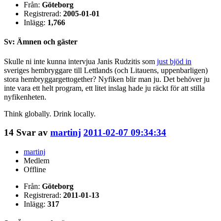
Från:
Göteborg
Registrerad:
2005-01-01
Inlägg:
1,766
Sv: Ämnen och gäster
Skulle ni inte kunna intervjua Janis Rudzitis som
just bjöd in
sveriges hembryggare till Lettlands (och Litauens, uppenbarligen)
stora hembryggargettogether? Nyfiken blir man ju. Det behöver ju
inte vara ett helt program, ett litet inslag hade ju räckt för att stilla
nyfikenheten.
Think globally. Drink locally.
14
Svar av
martinj
2011-02-07 09:34:34
martinj
Medlem
Offline
Från:
Göteborg
Registrerad:
2011-01-13
Inlägg:
317