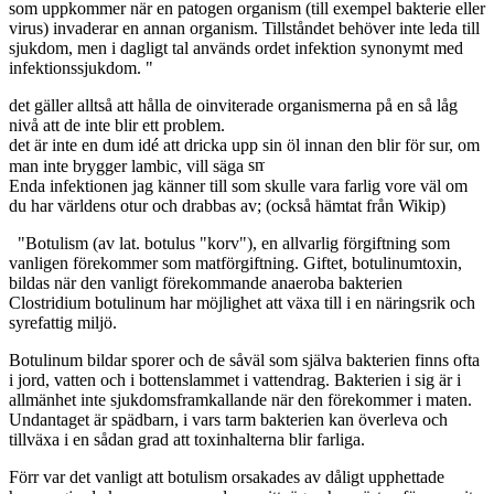
som uppkommer när en patogen organism (till exempel bakterie eller
virus) invaderar en annan organism. Tillståndet behöver inte leda till
sjukdom, men i dagligt tal används ordet infektion synonymt med
infektionssjukdom. "
det gäller alltså att hålla de oinviterade organismerna på en så låg
nivå att de inte blir ett problem.
det är inte en dum idé att dricka upp sin öl innan den blir för sur, om
man inte brygger lambic, vill säga
Enda infektionen jag känner till som skulle vara farlig vore väl om
du har världens otur och drabbas av; (också hämtat från Wikip)
"Botulism (av lat. botulus "korv"), en allvarlig förgiftning som
vanligen förekommer som matförgiftning. Giftet, botulinumtoxin,
bildas när den vanligt förekommande anaeroba bakterien
Clostridium botulinum har möjlighet att växa till i en näringsrik och
syrefattig miljö.
Botulinum bildar sporer och de såväl som själva bakterien finns ofta
i jord, vatten och i bottenslammet i vattendrag. Bakterien i sig är i
allmänhet inte sjukdomsframkallande när den förekommer i maten.
Undantaget är spädbarn, i vars tarm bakterien kan överleva och
tillväxa i en sådan grad att toxinhalterna blir farliga.
Förr var det vanligt att botulism orsakades av dåligt upphettade