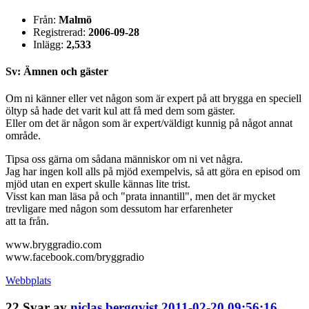
Från:
Malmö
Registrerad:
2006-09-28
Inlägg:
2,533
Sv: Ämnen och gäster
Om ni känner eller vet någon som är expert på att brygga en speciell
öltyp så hade det varit kul att få med dem som gäster.
Eller om det är någon som är expert/väldigt kunnig på något annat
område.
Tipsa oss gärna om sådana människor om ni vet några.
Jag har ingen koll alls på mjöd exempelvis, så att göra en episod om
mjöd utan en expert skulle kännas lite trist.
Visst kan man läsa på och "prata innantill", men det är mycket
trevligare med någon som dessutom har erfarenheter
att ta från.
www.bryggradio.com
www.facebook.com/bryggradio
Webbplats
22
Svar av
niclas bergqvist
2011-02-20 09:56:16