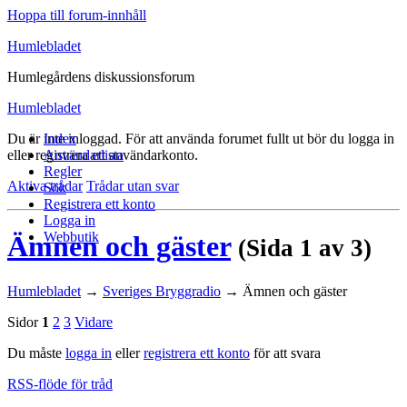
Hoppa till forum-innhåll
Humlebladet
Humlegårdens diskussionsforum
Humlebladet
Du är inte inloggad.
Index
För att använda forumet fullt ut bör du logga in
eller registrera ett användarkonto.
Användarlista
Regler
Aktiva trådar
Trådar utan svar
Sök
Registrera ett konto
Logga in
Webbutik
Ämnen och gäster
(Sida 1 av 3)
Humlebladet
→
Sveriges Bryggradio
→
Ämnen och gäster
Sidor
1
2
3
Vidare
Du måste
logga in
eller
registrera ett konto
för att svara
RSS-flöde för tråd