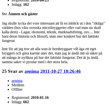
Registrerad:
2010-04-23
Inlägg:
162
Sv: Ämnen och gäster
Jag skulle tycka det vore intressant att få en inblick ut i den "riktiga"
världen (hos våra svenska microbryggerier eller vad man nu skall
kalla dem) - Lagar, ekonomi, teknik, marknadsföring, osv.... Inte
bara deras historia och filosofi, utan mer konkret hur det faktiskt
fungerar.
Inte för att jag tror att alla som är hembryggare vill äga ett eget
bryggeri och göra karriär utav det, man jag är ändå rätt så säker på
att många är nyfikna på hur det faktiskt fungerar. Det är ju ändå
samma saker vi pysslar med i det stora hela.
25
Svar av
aenima
2011-10-27 18:26:46
aenima
Medlem
Offline
Registrerad:
2010-01-16
Inlägg:
662