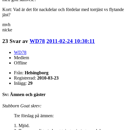
Kort: Vad är det för nackdelar och fördelar med torrjäst vs flytande
jäst?
mvh
nicke
23
Svar av
WD78
2011-02-24 10:30:11
WD78
Medlem
Offline
Från:
Helsingborg
Registrerad:
2010-03-23
Inlägg:
29
Sv: Ämnen och gäster
Stubborn Goat skrev:
Tre förslag på ämnen:
1. Mjöd.