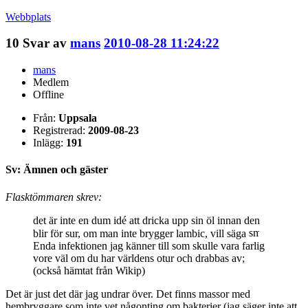
Webbplats
10
Svar av
mans
2010-08-28 11:24:22
mans
Medlem
Offline
Från:
Uppsala
Registrerad:
2009-08-23
Inlägg:
191
Sv: Ämnen och gäster
Flasktömmaren skrev:
det är inte en dum idé att dricka upp sin öl innan den
blir för sur, om man inte brygger lambic, vill säga
Enda infektionen jag känner till som skulle vara farlig
vore väl om du har världens otur och drabbas av;
(också hämtat från Wikip)
Det är just det där jag undrar över. Det finns massor med
hembryggare som inte vet någonting om bakterier (jag säger inte att