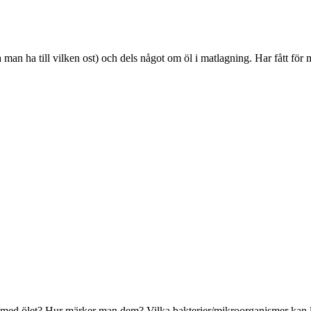
a man ha till vilken ost) och dels något om öl i matlagning. Har fått för
a med ölet? Hur märker man dem? Vilka bakterier/mikroorganismer kan le