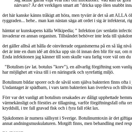
närvaro? Är det verkligen smart att "dricka upp ölen snabbt inna
det här kanske känns tråkigt att höra, men tyvärr är det så att ALL
ryggraden... hehe.. man kan nästan säga att ordet i sig är infekterat, ri
hämtat ur kunskapens källa Wikipedia; " Infektion (av senlatin infectio,
invaderar en annan organism. Tillståndet behöver inte leda till sjukd
det gäller alltså att hålla de oinviterade organismerna på en så låg nivå 
det är inte en dum idé att dricka upp sin öl innan den blir för sur, om
Enda infektionen jag känner till som skulle vara farlig vore väl om du
"Botulism (av lat. botulus "korv"), en allvarlig förgiftning som van
har möjlighet att växa till i en näringsrik och syrefattig miljö.
Botulinum bildar sporer och de såväl som själva bakterien finns ofta i
Undantaget är spädbarn, i vars tarm bakterien kan överleva och tillväxa 
Förr var det vanligt att botulism orsakades av dåligt upphettade hemm
värmekänsligt och förstörs av tillagning, varför förgiftningsfall ofta o
kryddsill, i tre fall gravad fisk och i fyra fall rökt lax.
Sjukdomen är numera sällsynt i Sverige. Botulinumtoxin är det giftig
annat andningsmuskulaturen. Motgift finns, men behandling med resp