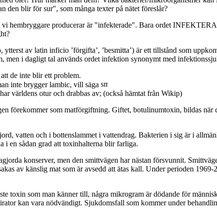
n den blir för sur", som många texter på nätet föreslår?
A öl vi hembryggare producerar är "infekterade". Bara ordet INFEKTERA
ght?
 ytterst av latin inficio ’förgifta’, ’besmitta’) är ett tillstånd som upp
om, men i dagligt tal används ordet infektion synonymt med infektionssj
att de inte blir ett problem.
 man inte brygger lambic, vill säga
 har världens otur och drabbas av; (också hämtat från Wikip)
ligen förekommer som matförgiftning. Giftet, botulinumtoxin, bildas n
 jord, vatten och i bottenslammet i vattendrag. Bakterien i sig är i al
i en sådan grad att toxinhalterna blir farliga.
agjorda konserver, men den smittvägen har nästan försvunnit. Smittväge
rsakas av känslig mat som är avsedd att ätas kall. Under perioden 1969-200
aste toxin som man känner till, några mikrogram är dödande för människ
irator kan vara nödvändigt. Sjukdomsfall som kommer under behandling