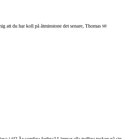
 mig att du har koll på åtminstone det senare, Thomas
va i öl? Är somliga farliga? Lämnar alla tydliga tecken på sin