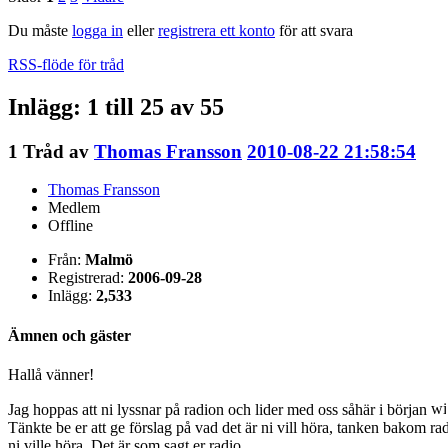
Du måste
logga in
eller
registrera ett konto
för att svara
RSS-flöde för tråd
Inlägg: 1 till 25 av 55
1
Tråd av
Thomas Fransson
2010-08-22 21:58:54
Thomas Fransson
Medlem
Offline
Från:
Malmö
Registrerad:
2006-09-28
Inlägg:
2,533
Ämnen och gäster
Hallå vänner!
Jag hoppas att ni lyssnar på radion och lider med oss såhär i början
Tänkte be er att ge förslag på vad det är ni vill höra, tanken bakom rad
ni ville höra. Det är som sagt er radio.