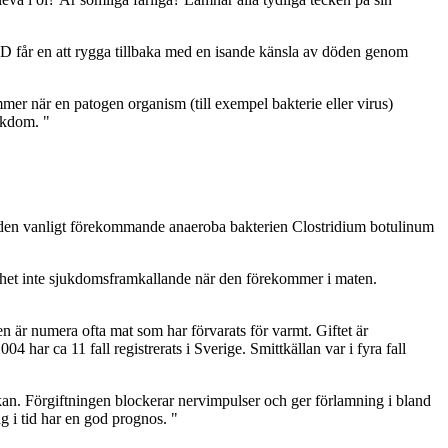
D får en att rygga tillbaka med en isande känsla av döden genom
kommer när en patogen organism (till exempel bakterie eller virus)
ukdom. "
är den vanligt förekommande anaeroba bakterien Clostridium botulinum
lmänhet inte sjukdomsframkallande när den förekommer i maten.
n är numera ofta mat som har förvarats för varmt. Giftet är
4 har ca 11 fall registrerats i Sverige. Smittkällan var i fyra fall
an. Förgiftningen blockerar nervimpulser och ger förlamning i bland
 i tid har en god prognos. "