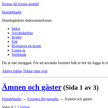
Hoppa till forum-innhåll
Humlebladet
Humlegårdens diskussionsforum
Index
Användarlista
Regler
Sök
Registrera ett konto
Logga in
Webbutik
Du är inte inloggad.
För att använda forumet fullt ut bör du logga in el
Aktiva trådar
Trådar utan svar
Ämnen och gäster
(Sida 1 av 3)
Humlebladet
→
Sveriges Bryggradio
→
Ämnen och gäster
Sidor
1
2
3
Vidare