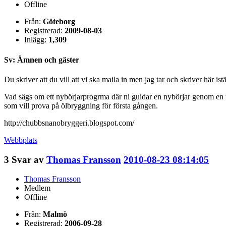
Offline
Från:
Göteborg
Registrerad:
2009-08-03
Inlägg:
1,309
Sv: Ämnen och gäster
Du skriver att du vill att vi ska maila in men jag tar och skriver här istä
Vad sägs om ett nybörjarprogrma där ni guidar en nybörjar genom en 
som vill prova på ölbryggning för första gången.
http://chubbsnanobryggeri.blogspot.com/
Webbplats
3
Svar av
Thomas Fransson
2010-08-23 08:14:05
Thomas Fransson
Medlem
Offline
Från:
Malmö
Registrerad:
2006-09-28