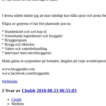
I denna tråden tänkte jag att man ständigt kan hålla ajour och posta f
Några av grejerna vi har löst planerade just nu
* Humleskörd och wet hop öl
* Annorlunda ingredienser och bryggder
* Bryggprogram
* Brygg och ölböcker
* Vatten och vattenbehandling
* Intervjuer med microbryggerier
Maila gärna in synpunkter på formatet, längden på varje avsnitt/episod
www.bryggradio.com
www.facebook.com/bryggradio
Webbplats
2
Svar av
Chubb
2010-08-23 06:55:03
Chubb
Medlem