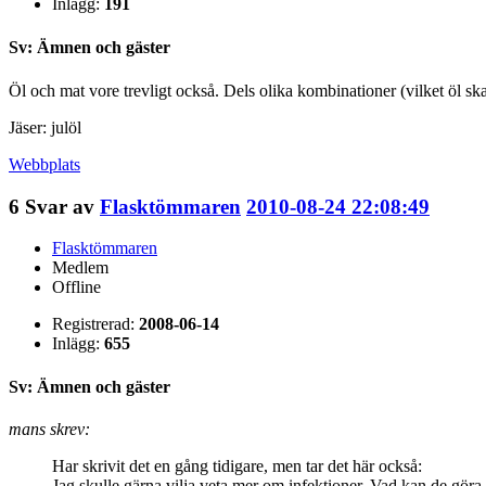
Inlägg:
191
Sv: Ämnen och gäster
Öl och mat vore trevligt också. Dels olika kombinationer (vilket öl sk
Jäser: julöl
Webbplats
6
Svar av
Flasktömmaren
2010-08-24 22:08:49
Flasktömmaren
Medlem
Offline
Registrerad:
2008-06-14
Inlägg:
655
Sv: Ämnen och gäster
mans skrev:
Har skrivit det en gång tidigare, men tar det här också:
Jag skulle gärna vilja veta mer om infektioner. Vad kan de gör