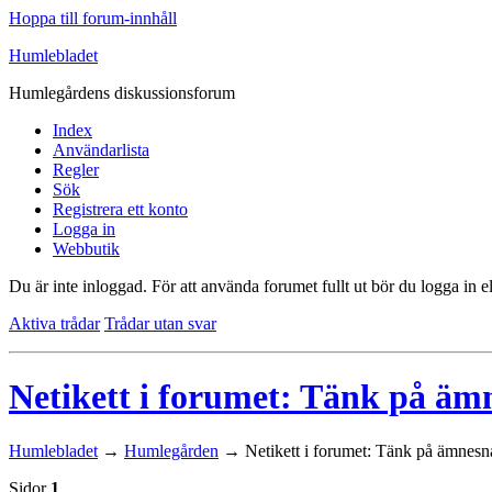
Hoppa till forum-innhåll
Humlebladet
Humlegårdens diskussionsforum
Index
Användarlista
Regler
Sök
Registrera ett konto
Logga in
Webbutik
Du är inte inloggad.
För att använda forumet fullt ut bör du logga in el
Aktiva trådar
Trådar utan svar
Netikett i forumet: Tänk på ämn
Humlebladet
→
Humlegården
→
Netikett i forumet: Tänk på ämnesna
Sidor
1