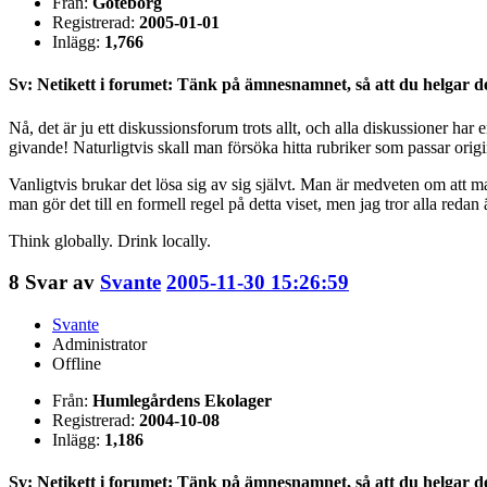
Från:
Göteborg
Registrerad:
2005-01-01
Inlägg:
1,766
Sv: Netikett i forumet: Tänk på ämnesnamnet, så att du helgar d
Nå, det är ju ett diskussionsforum trots allt, och alla diskussioner har
givande! Naturligtvis skall man försöka hitta rubriker som passar orig
Vanligtvis brukar det lösa sig av sig självt. Man är medveten om att man 
man gör det till en formell regel på detta viset, men jag tror alla red
Think globally. Drink locally.
8
Svar av
Svante
2005-11-30 15:26:59
Svante
Administrator
Offline
Från:
Humlegårdens Ekolager
Registrerad:
2004-10-08
Inlägg:
1,186
Sv: Netikett i forumet: Tänk på ämnesnamnet, så att du helgar d