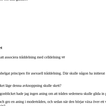
et
li att associera tråddelning med celldelning
nhelgat principen för asexuell tråddelning. Där skulle någon ha initier
lket läge denna avknoppning skulle skett?
ögonblicket hade jag ingen aning om att tråden sedemera skulle glida in
 gro en aning i modertråden, och sedan när den börjar växa över ett viss
här?