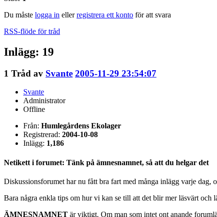
Du måste
logga in
eller
registrera ett konto
för att svara
RSS-flöde för tråd
Inlägg: 19
1
Tråd av
Svante
2005-11-29 23:54:07
Svante
Administrator
Offline
Från:
Humlegårdens Ekolager
Registrerad:
2004-10-08
Inlägg:
1,186
Netikett i forumet: Tänk på ämnesnamnet, så att du helgar det
Diskussionsforumet har nu fått bra fart med många inlägg varje dag, o
Bara några enkla tips om hur vi kan se till att det blir mer läsvärt och l
ÄMNESNAMNET
är viktigt. Om man som intet ont anande forumläsa