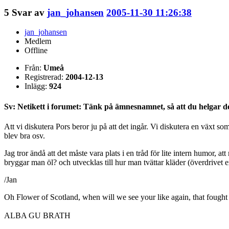
5
Svar av
jan_johansen
2005-11-30 11:26:38
jan_johansen
Medlem
Offline
Från:
Umeå
Registrerad:
2004-12-13
Inlägg:
924
Sv: Netikett i forumet: Tänk på ämnesnamnet, så att du helgar d
Att vi diskutera Pors beror ju på att det ingår. Vi diskutera en växt s
blev bra osv.
Jag tror ändå att det måste vara plats i en tråd för lite intern humor,
bryggar man öl? och utvecklas till hur man tvättar kläder (överdrivet 
/Jan
Oh Flower of Scotland, when will we see your like again, that fought
ALBA GU BRATH