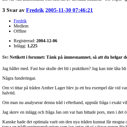
3
Svar av
Fredrik
2005-11-30 07:46:21
Fredrik
Medlem
Offline
Registrerad:
2004-12-06
Inlägg:
1,225
Sv: Netikett i forumet: Tänk på ämnesnamnet, så att du helgar d
Jag håller med. Fast hur skulle det bli i praktiken? Jag kan inte låta b
Några funderingar.
Om vi tittar på tråden Amber Lager blev ju ett bra exempel där vid va
halvtid.
Om man nu analyserar denna tråd i efterhand, uppstår fråga i exakt vi
Jag skrev en inlägg och fråga Jan om var han hittade pors, men i det 
Kanske hade det optimala varit om den nya tråden kunnat får mogna och
tarva en trådkapningsmekanism som jag antar att vi saknar genen för 