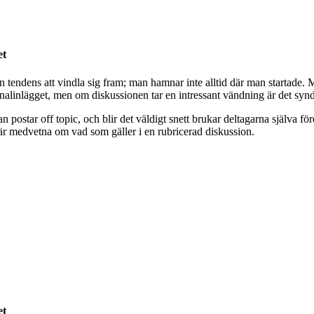
et
 en tendens att vindla sig fram; man hamnar inte alltid där man startade.
inalinlägget, men om diskussionen tar en intressant vändning är det synd 
postar off topic, och blir det väldigt snett brukar deltagarna själva före
an är medvetna om vad som gäller i en rubricerad diskussion.
et