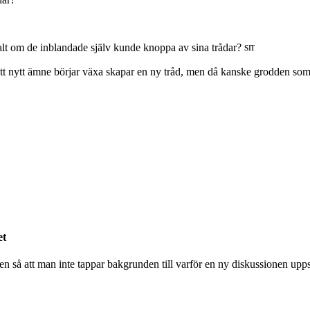
malt om de inblandade själv kunde knoppa av sina trådar?
t ett nytt ämne börjar växa skapar en ny tråd, men då kanske grodden so
et
 så att man inte tappar bakgrunden till varför en ny diskussionen uppstod