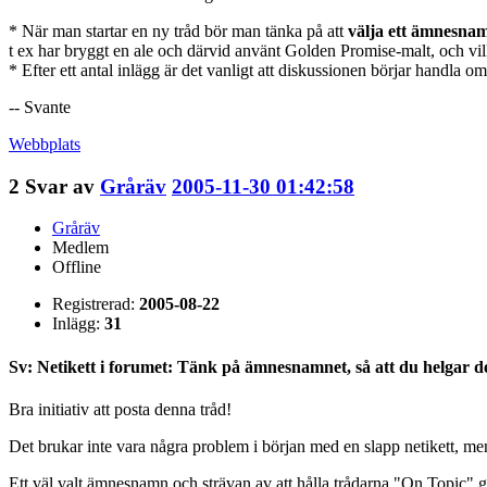
* När man startar en ny tråd bör man tänka på att
välja ett ämnesnam
t ex har bryggt en ale och därvid använt Golden Promise-malt, och vi
* Efter ett antal inlägg är det vanligt att diskussionen börjar handla
-- Svante
Webbplats
2
Svar av
Gråräv
2005-11-30 01:42:58
Gråräv
Medlem
Offline
Registrerad:
2005-08-22
Inlägg:
31
Sv: Netikett i forumet: Tänk på ämnesnamnet, så att du helgar d
Bra initiativ att posta denna tråd!
Det brukar inte vara några problem i början med en slapp netikett, men n
Ett väl valt ämnesnamn och strävan av att hålla trådarna "On Topic" gö