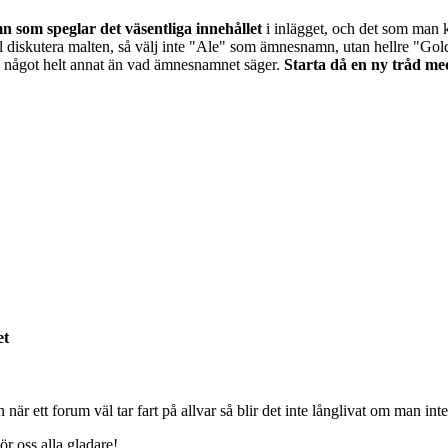
n som speglar det väsentliga innehållet
i inlägget, och det som man 
ll diskutera malten, så välj inte "Ale" som ämnesnamn, utan hellre "Go
 om något helt annat än vad ämnesnamnet säger.
Starta då en ny tråd m
et
är ett forum väl tar fart på allvar så blir det inte långlivat om man inte
r oss alla gladare!