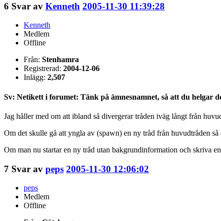
6
Svar av
Kenneth
2005-11-30 11:39:28
Kenneth
Medlem
Offline
Från:
Stenhamra
Registrerad:
2004-12-06
Inlägg:
2,507
Sv: Netikett i forumet: Tänk på ämnesnamnet, så att du helgar d
Jag håller med om att ibland så divergerar tråden iväg långt från huvu
Om det skulle gå att yngla av (spawn) en ny tråd från huvudtråden så a
Om man nu startar en ny tråd utan bakgrundinformation och skriva en 
7
Svar av
peps
2005-11-30 12:06:02
peps
Medlem
Offline