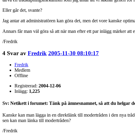
Eller går det, svante?
Jag antar att administratören kan göra det, men det vore kanske opti
Annars får man väl göra så att när man efter ett par inlägg märker at
/Fredrik
4
Svar av
Fredrik
2005-11-30 08:10:17
Fredrik
Medlem
Offline
Registrerad:
2004-12-06
Inlägg:
1,225
Sv: Netikett i forumet: Tänk på ämnesnamnet, så att du helgar d
Kanske kan man lägga in en direktlänk till modertråden i den nya tråden
sen kan man länka till modertråden?
/Fredrik