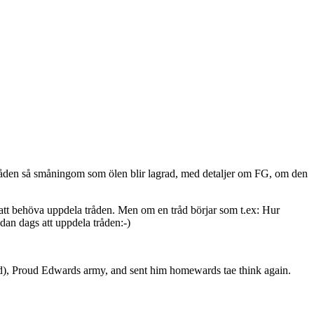
ill tråden så småningom som ölen blir lagrad, med detaljer om FG, om den
an att behöva uppdela tråden. Men om en tråd börjar som t.ex: Hur
dan dags att uppdela tråden:-)
and), Proud Edwards army, and sent him homewards tae think again.