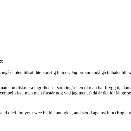
et
om ingår i ölen tillsatt lite konstig humor. Jag brukar ändå gå tillbaka t
 att man kan diskutera ingridienser som ingår i en öl man har bryggat, ut
exempel visst, men man förstår nog vad jag menar) då är det för länge se
 and died for, your wee bit hill and glen, and stood against him (Engl