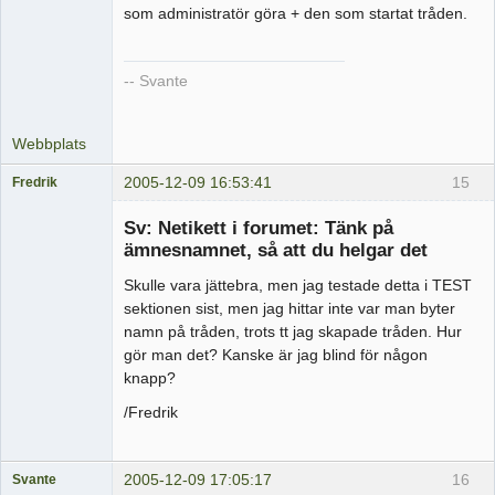
som administratör göra + den som startat tråden.
-- Svante
Webbplats
2005-12-09 16:53:41
15
Fredrik
Medlem
Sv: Netikett i forumet: Tänk på
Offline
ämnesnamnet, så att du helgar det
Skulle vara jättebra, men jag testade detta i TEST
sektionen sist, men jag hittar inte var man byter
namn på tråden, trots tt jag skapade tråden. Hur
gör man det? Kanske är jag blind för någon
knapp?
/Fredrik
2005-12-09 17:05:17
16
Svante