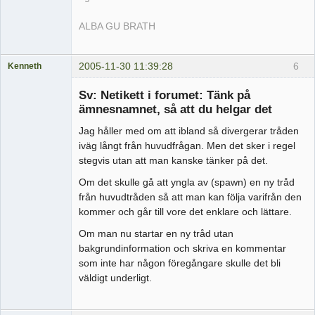
ALBA GU BRATH
2005-11-30 11:39:28
6
Kenneth
Medlem
Sv: Netikett i forumet: Tänk på
Offline
ämnesnamnet, så att du helgar det
Jag håller med om att ibland så divergerar tråden
iväg långt från huvudfrågan. Men det sker i regel
stegvis utan att man kanske tänker på det.
Om det skulle gå att yngla av (spawn) en ny tråd
från huvudtråden så att man kan följa varifrån den
kommer och går till vore det enklare och lättare.
Om man nu startar en ny tråd utan
bakgrundinformation och skriva en kommentar
som inte har någon föregångare skulle det bli
väldigt underligt.