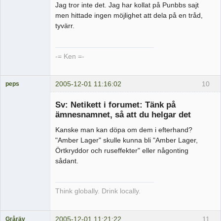
Jag tror inte det. Jag har kollat på Punbbs sajt
men hittade ingen möjlighet att dela på en tråd,
tyvärr.
-= Ken =-
2005-12-01 11:16:02
10
peps
Medlem
Sv: Netikett i forumet: Tänk på
Offline
ämnesnamnet, så att du helgar det
Kanske man kan döpa om dem i efterhand?
"Amber Lager" skulle kunna bli "Amber Lager,
Örtkryddor och ruseffekter" eller någonting
sådant.
Think globally. Drink locally.
2005-12-01 11:21:22
11
Gråräv