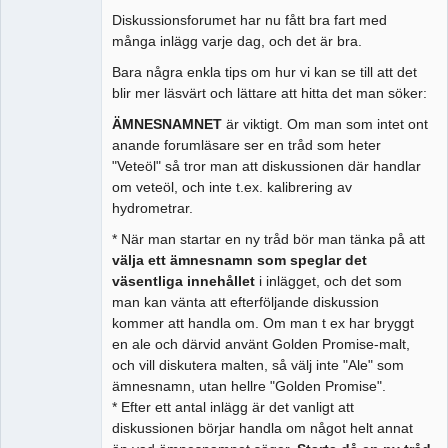
Diskussionsforumet har nu fått bra fart med
många inlägg varje dag, och det är bra.
Bara några enkla tips om hur vi kan se till att det
blir mer läsvärt och lättare att hitta det man söker:
ÄMNESNAMNET
är viktigt. Om man som intet ont
anande forumläsare ser en tråd som heter
"Veteöl" så tror man att diskussionen där handlar
om veteöl, och inte t.ex. kalibrering av
hydrometrar.
* När man startar en ny tråd bör man tänka på att
välja ett ämnesnamn som speglar det
väsentliga innehållet
i inlägget, och det som
man kan vänta att efterföljande diskussion
kommer att handla om. Om man t ex har bryggt
en ale och därvid använt Golden Promise-malt,
och vill diskutera malten, så välj inte "Ale" som
ämnesnamn, utan hellre "Golden Promise".
* Efter ett antal inlägg är det vanligt att
diskussionen börjar handla om något helt annat