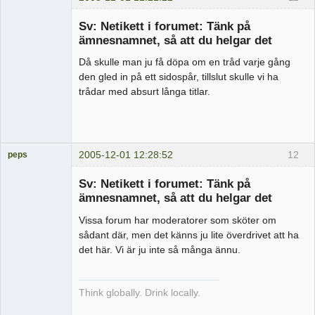
Medlem
Sv: Netikett i forumet: Tänk på
Offline
ämnesnamnet, så att du helgar det
Då skulle man ju få döpa om en tråd varje gång
den gled in på ett sidospår, tillslut skulle vi ha
trådar med absurt långa titlar.
2005-12-01 12:28:52
12
peps
Medlem
Sv: Netikett i forumet: Tänk på
Offline
ämnesnamnet, så att du helgar det
Vissa forum har moderatorer som sköter om
sådant där, men det känns ju lite överdrivet att ha
det här. Vi är ju inte så många ännu.
Think globally. Drink locally.