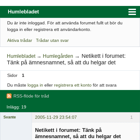
Humlebladet
Du är inte inloggad.
För att använda forumet fullt ut bör du
Index
logga in eller registrera ett användarkonto.
Användarlista
Aktiva trådar
Trådar utan svar
Regler
→
Netikett i forumet:
Humlebladet
→
Humlegården
Sök
Tänk på ämnesnamnet, så att du helgar det
Registrera ett konto
Sidor
1
Logga in
Du måste
logga in
eller
registrera ett konto
för att svara
Webbutik
RSS-flöde för tråd
Inlägg: 19
2005-11-29 23:54:07
1
Svante
Administrator
Netikett i forumet: Tänk på
Offline
ämnesnamnet, så att du helgar det