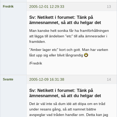
2005-12-01 12:29:33
13
Fredrik
Medlem
Sv: Netikett i forumet: Tänk på
Offline
ämnesnamnet, så att du helgar det
Man kanske helt sonika får ha framförhållningen
att lägga till ändelsen "etc" till alla ämnesrader i
framtiden.
"Amber lager etc" kort och gott. Man har varken
låst upp sig eller blivit långrandig
/Fredrik
2005-12-09 16:31:38
14
Svante
Administrator
Sv: Netikett i forumet: Tänk på
Offline
ämnesnamnet, så att du helgar det
Det är väl inte så dum idé att döpa om en tråd
under resans gång, så att namnet bättre
avspeglar vad tråden handlar om. Detta kan jag