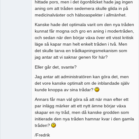
hittade pors, men i det ögonblicket hade jag ingen
aning om att tråden sedemera skulle glida in på
medicinalväxter och hälsoaspekter i allmänhet.
Kanske hade det optimala varit om den nya tråden
kunnat får mogna och gro en aning i modertråden,
och sedan när den börjar växa över ett visst kritisk
läge så kapar man helt enkelt tråden i två. Men
det skulle tarva en trådkapningsmekanism som
jag antar att vi saknar genen för här?
Eller går det, svante?
Jag antar att administratören kan göra det, men
det vore kanske optimalt om de inblandade själv
kunde knoppa av sina trådar?
Annars får man väl göra så att när man efter ett
par inlägg märker att ett nytt ämne börjar växa
skapar en ny tråd, men då kanske grodden som
initierade den nya tråden hamnar kvar i den gamla
tråden?
/Fredrik