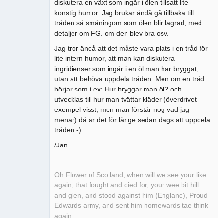
diskutera en växt som ingår i ölen tillsatt lite
konstig humor. Jag brukar ändå gå tillbaka till
tråden så småningom som ölen blir lagrad, med
detaljer om FG, om den blev bra osv.
Jag tror ändå att det måste vara plats i en tråd för
lite intern humor, att man kan diskutera
ingridienser som ingår i en öl man har bryggat,
utan att behöva uppdela tråden. Men om en tråd
börjar som t.ex: Hur bryggar man öl? och
utvecklas till hur man tvättar kläder (överdrivet
exempel visst, men man förstår nog vad jag
menar) då är det för länge sedan dags att uppdela
tråden:-)
/Jan
Oh Flower of Scotland, when will we see your like
again, that fought and died for, your wee bit hill
and glen, and stood against him (England), Proud
Edwards army, and sent him homewards tae think
again.