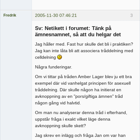
2005-11-30 07:46:21
3
Fredrik
Medlem
Sv: Netikett i forumet: Tänk på
Offline
ämnesnamnet, så att du helgar det
Jag håller med. Fast hur skulle det bli i praktiken?
Jag kan inte låta bli att associera tråddelning med
celldelning
Några funderingar.
Om vi tittar på tråden Amber Lager blev ju ett bra
exempel där vid vanhelgat principen för asexuell
tråddelning. Där skulle någon ha initierat en
avknoppning av en "pors/giftiga ämnen" tråd
någon gång vid halvtid.
Om man nu analyserar denna tråd i efterhand,
uppstår fråga i exakt vilket läge denna
avknoppning skulle skett?
Jag skrev en inlägg och fråga Jan om var han