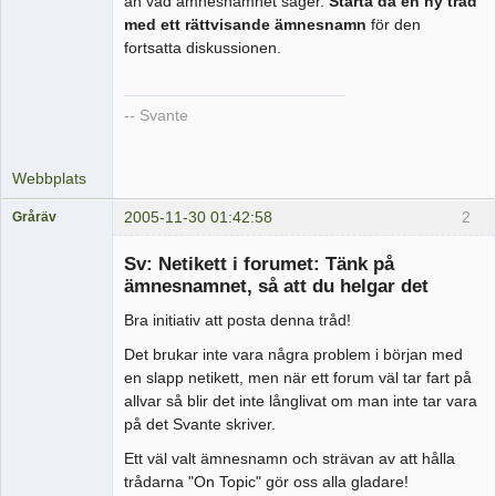
än vad ämnesnamnet säger.
Starta då en ny tråd
med ett rättvisande ämnesnamn
för den
fortsatta diskussionen.
-- Svante
Webbplats
2005-11-30 01:42:58
2
Gråräv
Medlem
Sv: Netikett i forumet: Tänk på
Offline
ämnesnamnet, så att du helgar det
Bra initiativ att posta denna tråd!
Det brukar inte vara några problem i början med
en slapp netikett, men när ett forum väl tar fart på
allvar så blir det inte långlivat om man inte tar vara
på det Svante skriver.
Ett väl valt ämnesnamn och strävan av att hålla
trådarna "On Topic" gör oss alla gladare!