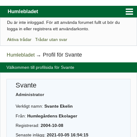
Humlebladet
Du är inte inloggad.
För att använda forumet fullt ut bör du
Index
logga in eller registrera ett användarkonto.
Användarlista
Aktiva trådar
Trådar utan svar
Regler
→
Profil för Svante
Humlebladet
Sök
Välkommen till profilsida för Svante
Registrera ett konto
Logga in
Svante
Webbutik
Administrator
Verkligt namn:
Svante Ekelin
Från:
Humlegårdens Ekolager
Registrerad:
2004-10-08
Senaste inlägg:
2021-03-05 16:54:15