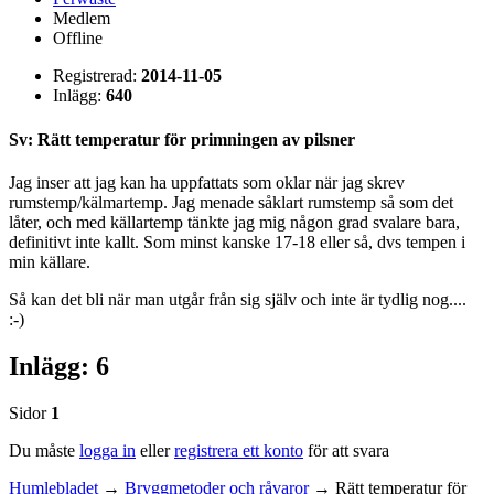
Medlem
Offline
Registrerad:
2014-11-05
Inlägg:
640
Sv: Rätt temperatur för primningen av pilsner
Jag inser att jag kan ha uppfattats som oklar när jag skrev
rumstemp/kälmartemp. Jag menade såklart rumstemp så som det
låter, och med källartemp tänkte jag mig någon grad svalare bara,
definitivt inte kallt. Som minst kanske 17-18 eller så, dvs tempen i
min källare.
Så kan det bli när man utgår från sig själv och inte är tydlig nog....
:-)
Inlägg: 6
Sidor
1
Du måste
logga in
eller
registrera ett konto
för att svara
Humlebladet
→
Bryggmetoder och råvaror
→
Rätt temperatur för