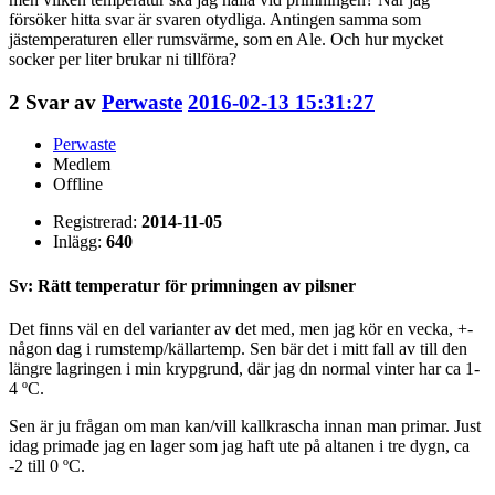
försöker hitta svar är svaren otydliga. Antingen samma som
jästemperaturen eller rumsvärme, som en Ale. Och hur mycket
socker per liter brukar ni tillföra?
2
Svar av
Perwaste
2016-02-13 15:31:27
Perwaste
Medlem
Offline
Registrerad:
2014-11-05
Inlägg:
640
Sv: Rätt temperatur för primningen av pilsner
Det finns väl en del varianter av det med, men jag kör en vecka, +-
någon dag i rumstemp/källartemp. Sen bär det i mitt fall av till den
längre lagringen i min krypgrund, där jag dn normal vinter har ca 1-
4 ºC.
Sen är ju frågan om man kan/vill kallkrascha innan man primar. Just
idag primade jag en lager som jag haft ute på altanen i tre dygn, ca
-2 till 0 ºC.