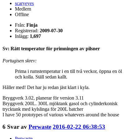
scaryeyes
Medlem
Offline
Från:
Finja
Registrerad:
2009-07-30
Inlägg:
1,697
Sv: Rätt temperatur för primningen av pilsner
Portugisen skrev:
Prima i rumstemperatur i en till två veckor, öppna en öl
och kolla. Ställ sedan kallt.
Håller med! Det har ju redan jäst klart i kyla.
Bryggverk 3.02, planerar för version 3.11
Bryggverk 200L. 300L mjöktank gasol och cylinderkonisk
trycktank med kylslinga för 200L batcher
I have 50 prototypes of various whatevers around the house
6
Svar av
Perwaste
2016-02-22 06:38:53
Perwaste