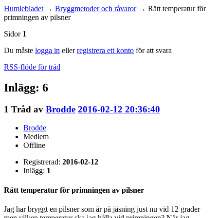
Humlebladet
→
Bryggmetoder och råvaror
→
Rätt temperatur för
primningen av pilsner
Sidor
1
Du måste
logga in
eller
registrera ett konto
för att svara
RSS-flöde för tråd
Inlägg: 6
1
Tråd av
Brodde
2016-02-12 20:36:40
Brodde
Medlem
Offline
Registrerad:
2016-02-12
Inlägg:
1
Rätt temperatur för primningen av pilsner
Jag har bryggt en pilsner som är på jäsning just nu vid 12 grader
men vilken temperatur ska jag hålla vid primningen? När jag