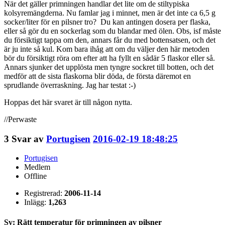
När det gäller primningen handlar det lite om de stiltypiska
kolsyremängderna. Nu famlar jag i minnet, men är det inte ca 6,5 g
socker/liter för en pilsner tro? Du kan antingen dosera per flaska,
eller så gör du en sockerlag som du blandar med ölen. Obs, isf måste
du försiktigt tappa om den, annars får du med bottensatsen, och det
är ju inte så kul. Kom bara ihåg att om du väljer den här metoden
bör du försiktigt röra om efter att ha fyllt en sådär 5 flaskor eller så.
Annars sjunker det upplösta men tyngre sockret till botten, och det
medför att de sista flaskorna blir döda, de första däremot en
sprudlande överraskning. Jag har testat :-)
Hoppas det här svaret är till någon nytta.
//Perwaste
3
Svar av
Portugisen
2016-02-19 18:48:25
Portugisen
Medlem
Offline
Registrerad:
2006-11-14
Inlägg:
1,263
Sv: Rätt temperatur för primningen av pilsner