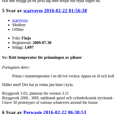
Har inte bryggt på ett jävla tag men börjar blir rejält sugen nu.
5
Svar av
scaryeyes
2016-02-22 01:56:38
scaryeyes
Medlem
Offline
Från:
Finja
Registrerad:
2009-07-30
Inlägg:
1,697
Sv: Rätt temperatur för primningen av pilsner
Portugisen skrev:
Prima i rumstemperatur i en till två veckor, öppna en öl och kolla
Håller med! Det har ju redan jäst klart i kyla.
Bryggverk 3.02, planerar för version 3.11
Bryggverk 200L. 300L mjöktank gasol och cylinderkonisk trycktank 
I have 50 prototypes of various whatevers around the house
6
Svar av
Perwaste
2016-02-22 06:38:53