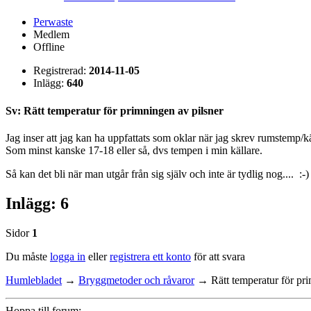
Perwaste
Medlem
Offline
Registrerad:
2014-11-05
Inlägg:
640
Sv: Rätt temperatur för primningen av pilsner
Jag inser att jag kan ha uppfattats som oklar när jag skrev rumstemp/k
Som minst kanske 17-18 eller så, dvs tempen i min källare.
Så kan det bli när man utgår från sig själv och inte är tydlig nog.... :-)
Inlägg: 6
Sidor
1
Du måste
logga in
eller
registrera ett konto
för att svara
Humlebladet
→
Bryggmetoder och råvaror
→
Rätt temperatur för pr
Hoppa till forum: