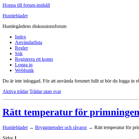
Hoppa till forum-innhåll
Humlebladet
Humlegårdens diskussionsforum
Index
Användarlista
Regler
Sök
Registrera ett konto
Logga in
Webbutik
Du är inte inloggad.
För att använda forumet fullt ut bör du logga in el
Aktiva trådar
Trådar utan svar
Rätt temperatur för primningen
Humlebladet
→
Bryggmetoder och råvaror
→
Rätt temperatur för pr
Sidor
1