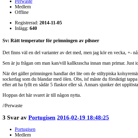
Perwaste
Medlem
Offline
Registrerad:
2014-11-05
Inlägg:
640
Sv: Rätt temperatur för primningen av pilsner
Det finns väl en del varianter av det med, men jag kör en vecka, +- någ
Sen är ju frågan om man kan/vill kallkrascha innan man primar. Just ida
När det gäller primningen handlar det lite om de stiltypiska kolsyremän
sockerlag som du blandar med ölen. Obs, isf måste du försiktigt tappa
efter att ha fyllt en sådär 5 flaskor eller så. Annars sjunker det upplös
Hoppas det här svaret är till någon nytta.
//Perwaste
3
Svar av
Portugisen
2016-02-19 18:48:25
Portugisen
Medlem