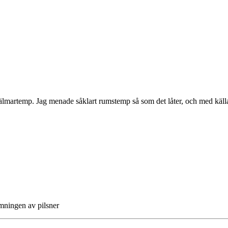
älmartemp. Jag menade såklart rumstemp så som det låter, och med källar
imningen av pilsner