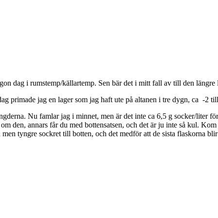
on dag i rumstemp/källartemp. Sen bär det i mitt fall av till den längre
g primade jag en lager som jag haft ute på altanen i tre dygn, ca -2 till
gderna. Nu famlar jag i minnet, men är det inte ca 6,5 g socker/liter fö
 om den, annars får du med bottensatsen, och det är ju inte så kul. Kom 
ta men tyngre sockret till botten, och det medför att de sista flaskorna bl