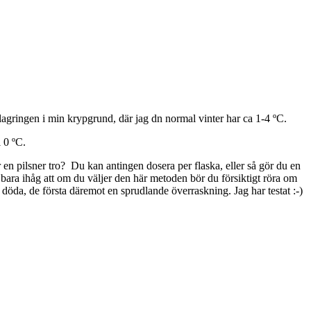
 lagringen i min krypgrund, där jag dn normal vinter har ca 1-4 ºC.
 0 ºC.
r en pilsner tro? Du kan antingen dosera per flaska, eller så gör du en
bara ihåg att om du väljer den här metoden bör du försiktigt röra om
ir döda, de första däremot en sprudlande överraskning. Jag har testat :-)