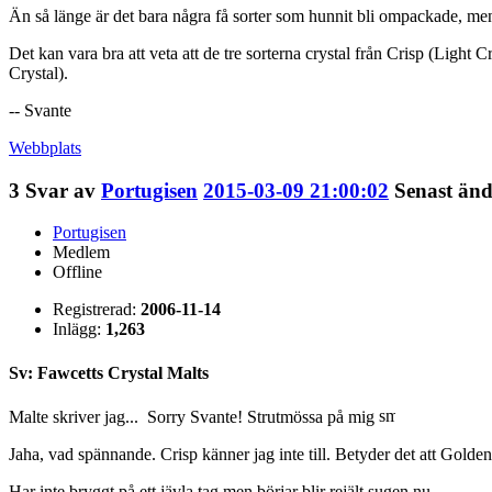
Än så länge är det bara några få sorter som hunnit bli ompackade, men
Det kan vara bra att veta att de tre sorterna crystal från Crisp (Light
Crystal).
-- Svante
Webbplats
3
Svar av
Portugisen
2015-03-09 21:00:02
Senast änd
Portugisen
Medlem
Offline
Registrerad:
2006-11-14
Inlägg:
1,263
Sv: Fawcetts Crystal Malts
Malte skriver jag... Sorry Svante! Strutmössa på mig
Jaha, vad spännande. Crisp känner jag inte till. Betyder det att Golden
Har inte bryggt på ett jävla tag men börjar blir rejält sugen nu.