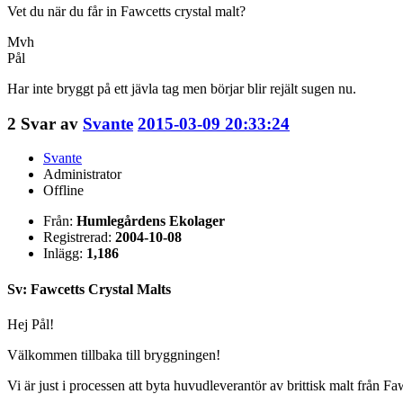
Vet du när du får in Fawcetts crystal malt?
Mvh
Pål
Har inte bryggt på ett jävla tag men börjar blir rejält sugen nu.
2
Svar av
Svante
2015-03-09 20:33:24
Svante
Administrator
Offline
Från:
Humlegårdens Ekolager
Registrerad:
2004-10-08
Inlägg:
1,186
Sv: Fawcetts Crystal Malts
Hej Pål!
Välkommen tillbaka till bryggningen!
Vi är just i processen att byta huvudleverantör av brittisk malt från Fawc