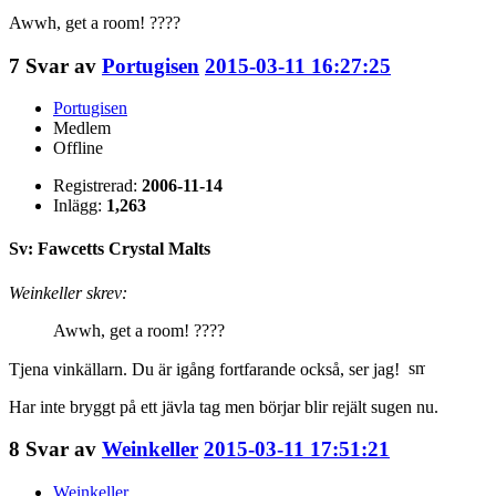
Awwh, get a room! ????
7
Svar av
Portugisen
2015-03-11 16:27:25
Portugisen
Medlem
Offline
Registrerad:
2006-11-14
Inlägg:
1,263
Sv: Fawcetts Crystal Malts
Weinkeller skrev:
Awwh, get a room! ????
Tjena vinkällarn. Du är igång fortfarande också, ser jag!
Har inte bryggt på ett jävla tag men börjar blir rejält sugen nu.
8
Svar av
Weinkeller
2015-03-11 17:51:21
Weinkeller