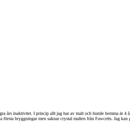
års inaktivitet. I princip allt jag har av malt och humle hemma är 4 år 
a första bryggningar men saknar crystal malten från Fawcetts. Jag kan giv