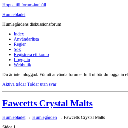
Hoppa till forum-innhåll
Humlebladet
Humlegårdens diskussionsforum
Index
Användarlista
Regler
Sök
Registrera ett konto
Logga in
Webbutik
Du är inte inloggad.
För att använda forumet fullt ut bör du logga in el
Aktiva trådar
Trådar utan svar
Fawcetts Crystal Malts
Humlebladet
→
Humlegården
→
Fawcetts Crystal Malts
Sidor
1