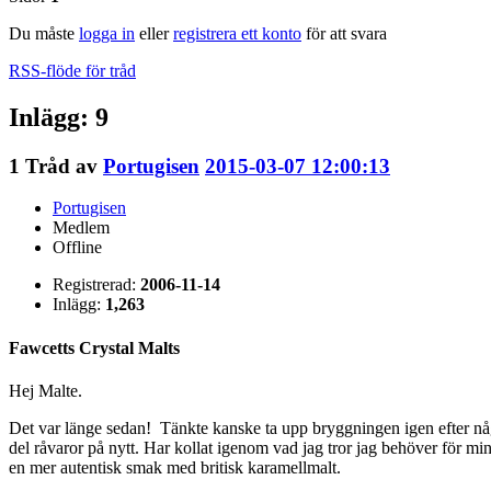
Du måste
logga in
eller
registrera ett konto
för att svara
RSS-flöde för tråd
Inlägg: 9
1
Tråd av
Portugisen
2015-03-07 12:00:13
Portugisen
Medlem
Offline
Registrerad:
2006-11-14
Inlägg:
1,263
Fawcetts Crystal Malts
Hej Malte.
Det var länge sedan! Tänkte kanske ta upp bryggningen igen efter några 
del råvaror på nytt. Har kollat igenom vad jag tror jag behöver för min
en mer autentisk smak med britisk karamellmalt.