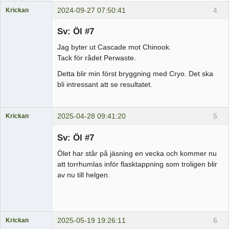
2024-09-27 07:50:41
4
Krickan
Medlem
Sv: Öl #7
Offline
Jag byter ut Cascade mot Chinook.
Tack för rådet Perwaste.
Detta blir min först bryggning med Cryo. Det ska
bli intressant att se resultatet.
2025-04-28 09:41:20
5
Krickan
Medlem
Sv: Öl #7
Offline
Ölet har står på jäsning en vecka och kommer nu
att torrhumlas inför flasktappning som troligen blir
av nu till helgen.
2025-05-19 19:26:11
6
Krickan