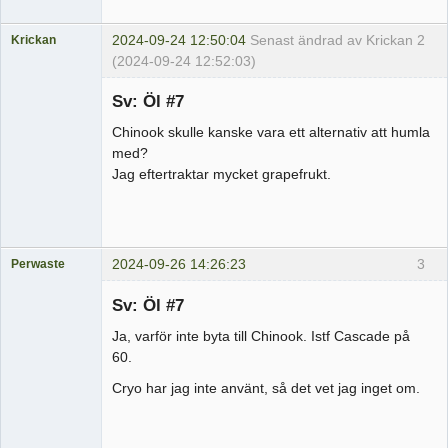
2024-09-24 12:50:04
Senast ändrad av Krickan
2
Krickan
(2024-09-24 12:52:03)
Medlem
Sv: Öl #7
Offline
Chinook skulle kanske vara ett alternativ att humla
med?
Jag eftertraktar mycket grapefrukt.
2024-09-26 14:26:23
3
Perwaste
Medlem
Sv: Öl #7
Offline
Ja, varför inte byta till Chinook. Istf Cascade på
60.
Cryo har jag inte använt, så det vet jag inget om.