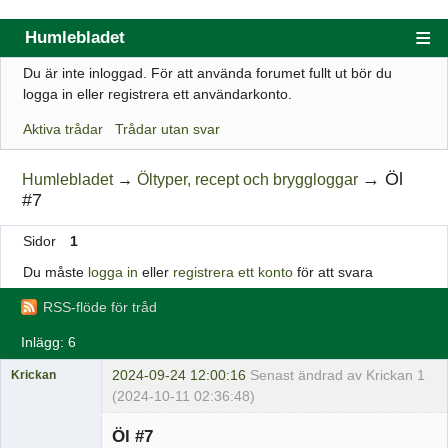
Humlebladet
Du är inte inloggad.
För att använda forumet fullt ut bör du
Index
logga in eller registrera ett användarkonto.
Användarlista
Aktiva trådar
Trådar utan svar
Regler
→
Öl
Humlebladet
→
Öltyper, recept och bryggloggar
Sök
#7
Registrera ett konto
Sidor
1
Logga in
Du måste
logga in
eller
registrera ett konto
för att svara
Webbutik
RSS-flöde för tråd
Inlägg: 6
2024-09-24 12:00:16
Senast ändrad av Krickan
1
Krickan
(2024-10-11 02:36:48)
Medlem
Öl #7
Offline