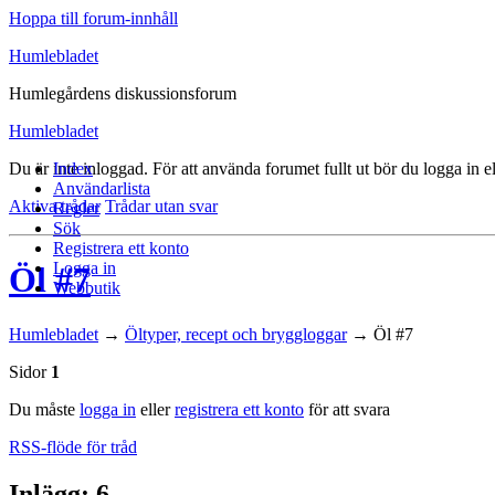
Hoppa till forum-innhåll
Humlebladet
Humlegårdens diskussionsforum
Humlebladet
Du är inte inloggad.
Index
För att använda forumet fullt ut bör du logga in el
Användarlista
Aktiva trådar
Trådar utan svar
Regler
Sök
Registrera ett konto
Logga in
Öl #7
Webbutik
Humlebladet
→
Öltyper, recept och bryggloggar
→
Öl #7
Sidor
1
Du måste
logga in
eller
registrera ett konto
för att svara
RSS-flöde för tråd
Inlägg: 6