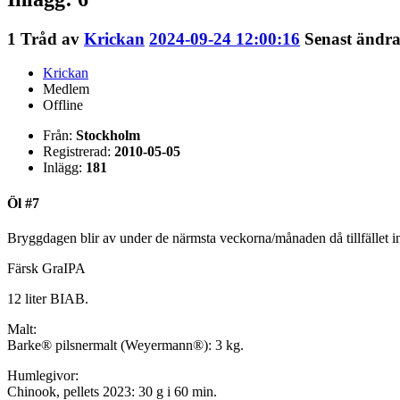
1
Tråd av
Krickan
2024-09-24 12:00:16
Senast ändra
Krickan
Medlem
Offline
Från:
Stockholm
Registrerad:
2010-05-05
Inlägg:
181
Öl #7
Bryggdagen blir av under de närmsta veckorna/månaden då tillfället in
Färsk GraIPA
12 liter BIAB.
Malt:
Barke® pilsnermalt (Weyermann®): 3 kg.
Humlegivor:
Chinook, pellets 2023: 30 g i 60 min.