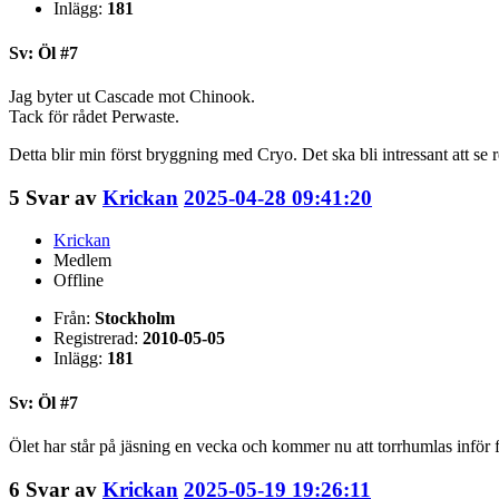
Inlägg:
181
Sv: Öl #7
Jag byter ut Cascade mot Chinook.
Tack för rådet Perwaste.
Detta blir min först bryggning med Cryo. Det ska bli intressant att se re
5
Svar av
Krickan
2025-04-28 09:41:20
Krickan
Medlem
Offline
Från:
Stockholm
Registrerad:
2010-05-05
Inlägg:
181
Sv: Öl #7
Ölet har står på jäsning en vecka och kommer nu att torrhumlas inför fl
6
Svar av
Krickan
2025-05-19 19:26:11