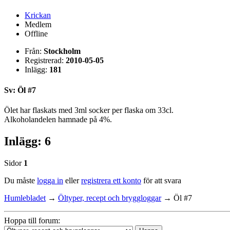
Krickan
Medlem
Offline
Från:
Stockholm
Registrerad:
2010-05-05
Inlägg:
181
Sv: Öl #7
Ölet har flaskats med 3ml socker per flaska om 33cl.
Alkoholandelen hamnade på 4%.
Inlägg: 6
Sidor
1
Du måste
logga in
eller
registrera ett konto
för att svara
Humlebladet
→
Öltyper, recept och bryggloggar
→
Öl #7
Hoppa till forum: