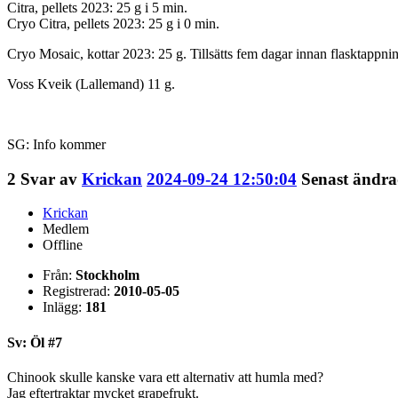
Citra, pellets 2023: 25 g i 5 min.
Cryo Citra, pellets 2023: 25 g i 0 min.
Cryo Mosaic, kottar 2023: 25 g. Tillsätts fem dagar innan flasktappni
Voss Kveik (Lallemand) 11 g.
SG: Info kommer
2
Svar av
Krickan
2024-09-24 12:50:04
Senast ändra
Krickan
Medlem
Offline
Från:
Stockholm
Registrerad:
2010-05-05
Inlägg:
181
Sv: Öl #7
Chinook skulle kanske vara ett alternativ att humla med?
Jag eftertraktar mycket grapefrukt.