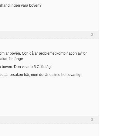
enbehandlingen vara boven?
2
 som är boven. Och då är problemet kombination av för
akar för länge.
 boven. Den visade 5 C för lågt.
r det är orsaken här, men det är ett inte helt ovanligt
3