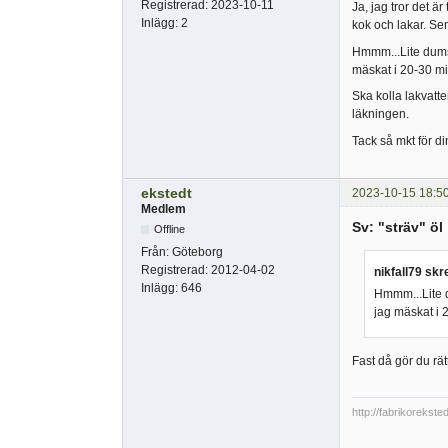
Registrerad:
2023-10-11
Ja, jag tror det ä
Inlägg:
2
kok och lakar. Sen 
Hmmm...Lite dumst
mäskat i 20-30 mi
Ska kolla lakvat
läkningen.
Tack så mkt för di
ekstedt
2023-10-15 18:5
Medlem
Sv: "sträv" öl
Offline
Från:
Göteborg
Registrerad:
2012-04-02
nikfall79 skr
Inlägg:
646
Hmmm...Lite d
jag mäskat i 
Fast då gör du rätt
http://fabrikorekste