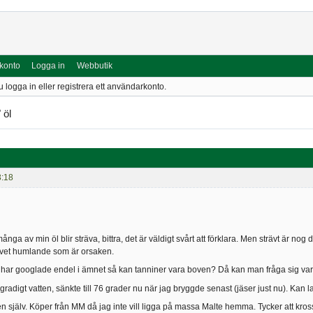
 konto
Logga in
Webbutik
u logga in eller registrera ett användarkonto.
 öl
3:18
ånga av min öl blir sträva, bittra, det är väldigt svårt att förklara. Men strävt är no
rivet humlande som är orsaken.
har googlade endel i ämnet så kan tanniner vara boven? Då kan man fråga sig var
gradigt vatten, sänkte till 76 grader nu när jag bryggde senast (jäser just nu). Kan
en själv. Köper från MM då jag inte vill ligga på massa Malte hemma. Tycker att kro