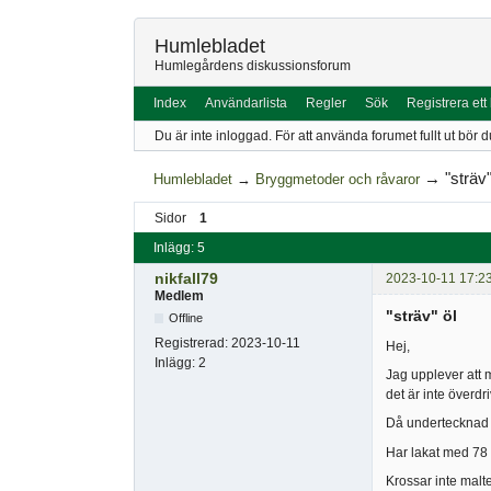
Humlebladet
Humlegårdens diskussionsforum
Index
Användarlista
Regler
Sök
Registrera ett
Du är inte inloggad.
För att använda forumet fullt ut bör d
→
"sträv"
Humlebladet
→
Bryggmetoder och råvaror
Sidor
1
Inlägg: 5
nikfall79
2023-10-11 17:2
Medlem
"sträv" öl
Offline
Registrerad:
2023-10-11
Hej,
Inlägg:
2
Jag upplever att m
det är inte överd
Då undertecknad 
Har lakat med 78 
Krossar inte malt