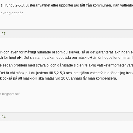
till runt 5,2-5,3. Justerar vattnet efter uppgifter jag fått från kommunen. Kan vatt
r kring det här
3:27
r (och även för måttligt humlade öl som du skriver) så är det garanterat lakningen
h för högt pH. Det sistnämnda kan uppträda om mäsk-pH är för högt eller om man l
e sedan problem med sträva öl och då visade sig en felaktig vätsketermometer vara
 Det är väl mäsk-pH du justerar till 5,2-5,3 och inte själva vattnet? Inte för att jag tro
nk också på att mäsk-pH ska mätas vid 20 C, annars får man kompensera.
dt.blogspot.se/
2:24