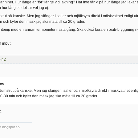
r tanniner. Hur länge är "för" länge vid lakning? Har inte tänkt på hur länge jag lakar
hur lång tid det tar vet jag ej.
rut på kanske. Men jag slänger i salter och mjölksyra direkt i mäskvattnet enligt ut
n och kyler den mäsk jag ska mäta till ca 20 grader.
tentemp med en annan termometer nästa gång. Ska också köra en biab-bryggning 
n input.
0:42
ev:
umstrut på kanske. Men jag slänger i salter och mjölksyra direkt i mäskvattnet enli
20-30 min och kyler den mäsk jag ska mäta till ca 20 grader.
.
dt.blogspot.se/