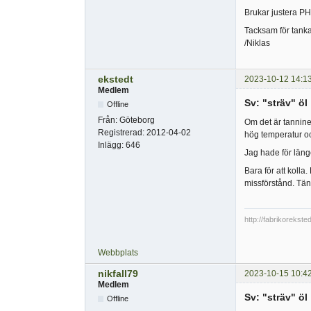
Brukar justera PH 
Tacksam för tanka
/Niklas
ekstedt
2023-10-12 14:1
Medlem
Sv: "sträv" öl
Offline
Från:
Göteborg
Om det är tannine
Registrerad:
2012-04-02
hög temperatur oc
Inlägg:
646
Jag hade för läng
Bara för att kolla.
missförstånd. Tä
http://fabrikorekste
Webbplats
nikfall79
2023-10-15 10:4
Medlem
Sv: "sträv" öl
Offline