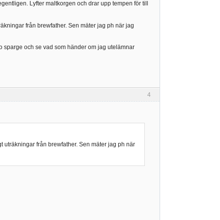
 egentligen. Lyfter maltkorgen och drar upp tempen för till
räkningar från brewfather. Sen mäter jag ph när jag
no sparge och se vad som händer om jag utelämnar
4
gt uträkningar från brewfather. Sen mäter jag ph när