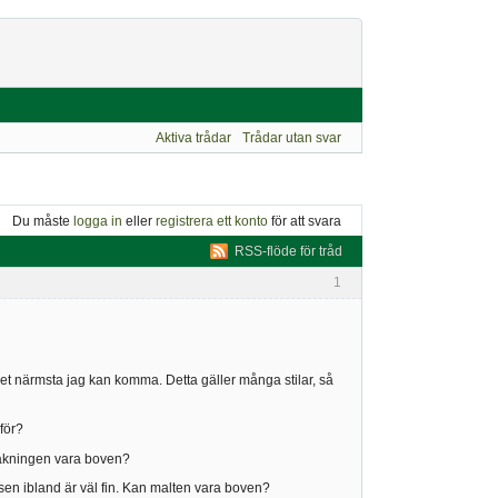
Aktiva trådar
Trådar utan svar
Du måste
logga in
eller
registrera ett konto
för att svara
RSS-flöde för tråd
1
g det närmsta jag kan komma. Detta gäller många stilar, så
för?
 lakningen vara boven?
ssen ibland är väl fin. Kan malten vara boven?