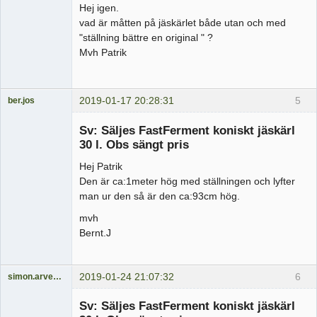
Hej igen.
vad är måtten på jäskärlet både utan och med
"ställning bättre en original " ?
Mvh Patrik
2019-01-17 20:28:31
5
ber.jos
Medlem
Sv: Säljes FastFerment koniskt jäskärl
Offline
30 l. Obs sängt pris
Hej Patrik
Den är ca:1meter hög med ställningen och lyfter
man ur den så är den ca:93cm hög.
mvh
Bernt.J
2019-01-24 21:07:32
6
simon.arvestrand
Medlem
Sv: Säljes FastFerment koniskt jäskärl
Offline