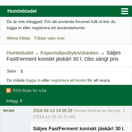
Humlebladet
Du är inte inloggad.
För att använda forumet fullt ut bör du
Index
logga in eller registrera ett användarkonto.
Användarlista
Aktiva trådar
Trådar utan svar
Regler
→
Säljes
Humlebladet
→
Köpes/säljes/bytes/skänkes
Sök
FastFerment koniskt jäskärl 30 l. Obs sängt pris
Registrera ett konto
Sidor
1
Logga in
Du måste
logga in
eller
registrera ett konto
för att svara
Webbutik
RSS-flöde för tråd
Inlägg: 6
2018-04-13 14:58:28
Senast ändrad av ber.jos
1
ber.jos
(2018-12-29 16:21:40)
Medlem
Säljes FastFerment koniskt jäskärl 30 l.
Offline