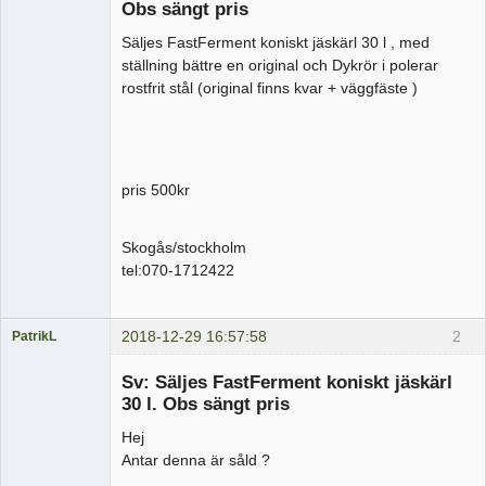
Obs sängt pris
Säljes FastFerment koniskt jäskärl 30 l , med
ställning bättre en original och Dykrör i polerar
rostfrit stål (original finns kvar + väggfäste )
pris 500kr
Skogås/stockholm
tel:070-1712422
2018-12-29 16:57:58
2
PatrikL
Medlem
Sv: Säljes FastFerment koniskt jäskärl
Offline
30 l. Obs sängt pris
Hej
Antar denna är såld ?