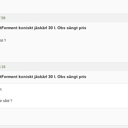
7:58
tFerment koniskt jäskärl 30 l. Obs sängt pris
ld ?
5:16
tFerment koniskt jäskärl 30 l. Obs sängt pris
v:
r såld ?