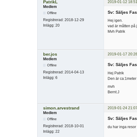
PatrikL
2019-01-12 18:5
Medlem
Sv: Säljes Fas
Offline
Registrerad:
2018-12-29
Hej igen.
Inlägg:
20
vad är måtten på j
Mvh Patrik
ber.jos
2019-01-17 20:2
Medlem
Sv: Säljes Fas
Offline
Registrerad:
2014-04-13
Hej Patrik
Inlägg:
6
Den är ca:1meter 
mvh
Bernt.J
simon.arvestrand
2019-01-24 21:0
Medlem
Sv: Säljes Fas
Offline
Registrerad:
2018-10-01
du har inga resor
Inlägg:
22