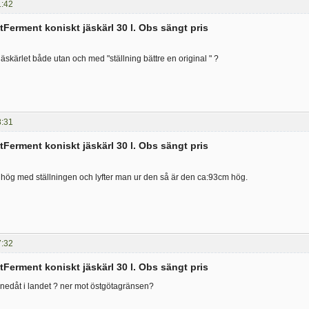
1:42
tFerment koniskt jäskärl 30 l. Obs sängt pris
äskärlet både utan och med "ställning bättre en original " ?
8:31
tFerment koniskt jäskärl 30 l. Obs sängt pris
hög med ställningen och lyfter man ur den så är den ca:93cm hög.
7:32
tFerment koniskt jäskärl 30 l. Obs sängt pris
 nedåt i landet ? ner mot östgötagränsen?