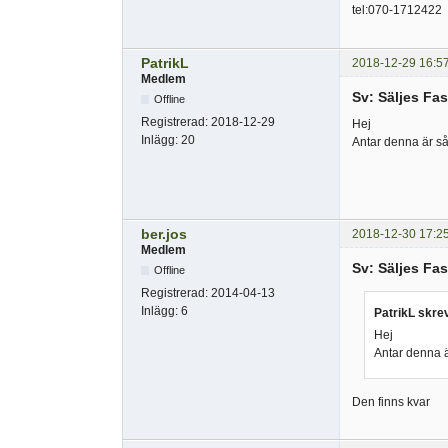
tel:070-1712422
PatrikL
2018-12-29 16:5
Medlem
Sv: Säljes Fas
Offline
Registrerad:
2018-12-29
Hej
Inlägg:
20
Antar denna är så
ber.jos
2018-12-30 17:2
Medlem
Sv: Säljes Fas
Offline
Registrerad:
2014-04-13
Inlägg:
6
PatrikL skre
Hej
Antar denna ä
Den finns kvar