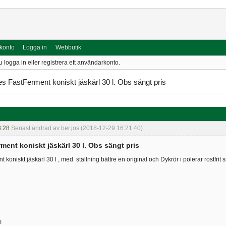
 konto
Logga in
Webbutik
u logga in eller registrera ett användarkonto.
es FastFerment koniskt jäskärl 30 l. Obs sängt pris
8:28
Senast ändrad av ber.jos (2018-12-29 16:21:40)
ment koniskt jäskärl 30 l. Obs sängt pris
 koniskt jäskärl 30 l , med ställning bättre en original och Dykrör i polerar rostfrit st
m