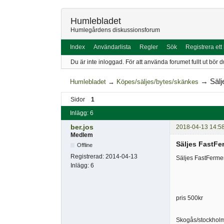
Humlebladet
Humlegårdens diskussionsforum
Index
Användarlista
Regler
Sök
Registrera ett
Du är inte inloggad.
För att använda forumet fullt ut bör d
→
Sälj
Humlebladet
→
Köpes/säljes/bytes/skänkes
Sidor
1
Inlägg: 6
ber.jos
2018-04-13 14:5
Medlem
Säljes FastFer
Offline
Registrerad:
2014-04-13
Säljes FastFerment
Inlägg:
6
pris 500kr
Skogås/stockhol