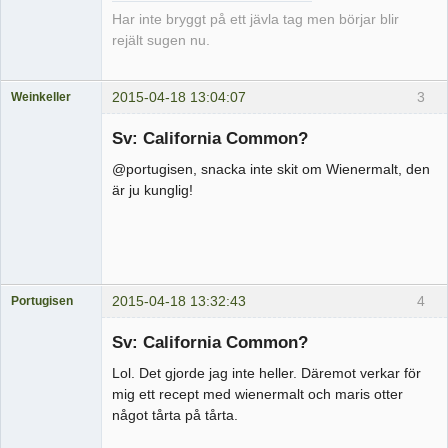
Har inte bryggt på ett jävla tag men börjar blir
rejält sugen nu.
2015-04-18 13:04:07
3
Weinkeller
Medlem
Sv: California Common?
Offline
@portugisen, snacka inte skit om Wienermalt, den
är ju kunglig!
2015-04-18 13:32:43
4
Portugisen
Medlem
Sv: California Common?
Offline
Lol. Det gjorde jag inte heller. Däremot verkar för
mig ett recept med wienermalt och maris otter
något tårta på tårta.