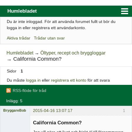
Humlebladet
Du är inte inloggad.
För att använda forumet fullt ut bör du
Index
logga in eller registrera ett användarkonto.
Användarlista
Aktiva trådar
Trådar utan svar
Regler
Humlebladet
→
Öltyper, recept och bryggloggar
Sök
→
California Common?
Registrera ett konto
Sidor
1
Logga in
Du måste
logga in
eller
registrera ett konto
för att svara
Webbutik
RSS-flöde för tråd
Inlägg: 5
2015-04-16 13:07:17
1
BryggareBob
Medlem
California Common?
Offline
Jag vill göra ett ljust och friskt öl till försommaren