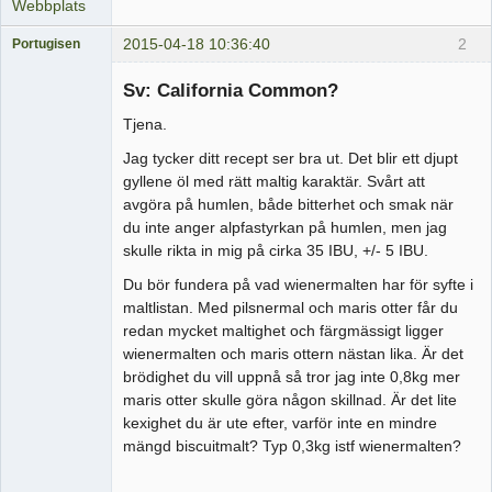
Webbplats
2015-04-18 10:36:40
2
Portugisen
Medlem
Sv: California Common?
Offline
Tjena.
Jag tycker ditt recept ser bra ut. Det blir ett djupt
gyllene öl med rätt maltig karaktär. Svårt att
avgöra på humlen, både bitterhet och smak när
du inte anger alpfastyrkan på humlen, men jag
skulle rikta in mig på cirka 35 IBU, +/- 5 IBU.
Du bör fundera på vad wienermalten har för syfte i
maltlistan. Med pilsnermal och maris otter får du
redan mycket maltighet och färgmässigt ligger
wienermalten och maris ottern nästan lika. Är det
brödighet du vill uppnå så tror jag inte 0,8kg mer
maris otter skulle göra någon skillnad. Är det lite
kexighet du är ute efter, varför inte en mindre
mängd biscuitmalt? Typ 0,3kg istf wienermalten?