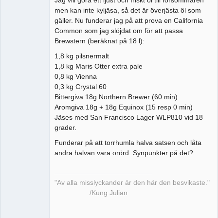
men kan inte kyljäsa, så det är överjästa öl som
gäller. Nu funderar jag på att prova en California
Common som jag slöjdat om för att passa
Brewstern (beräknat på 18 l):
1,8 kg pilsnermalt
1,8 kg Maris Otter extra pale
0,8 kg Vienna
0,3 kg Crystal 60
Bittergiva 18g Northern Brewer (60 min)
Aromgiva 18g + 18g Equinox (15 resp 0 min)
Jäses med San Francisco Lager WLP810 vid 18
grader.
Funderar på att torrhumla halva satsen och låta
andra halvan vara orörd. Synpunkter på det?
"Av alla misslyckander är den här den besvikaste."
/Kung Julian