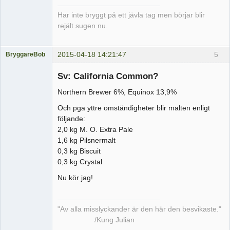
Har inte bryggt på ett jävla tag men börjar blir
rejält sugen nu.
2015-04-18 14:21:47
5
BryggareBob
Medlem
Sv: California Common?
Offline
Northern Brewer 6%, Equinox 13,9%
Och pga yttre omständigheter blir malten enligt
följande:
2,0 kg M. O. Extra Pale
1,6 kg Pilsnermalt
0,3 kg Biscuit
0,3 kg Crystal
Nu kör jag!
"Av alla misslyckander är den här den besvikaste."
/Kung Julian