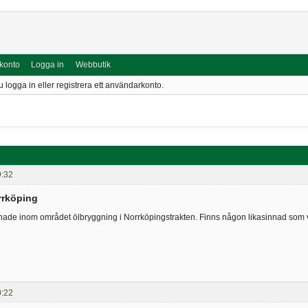
 konto
Logga in
Webbutik
u logga in eller registrera ett användarkonto.
9:32
rrköping
nnade inom området ölbryggning i Norrköpingstrakten. Finns någon likasinnad som vi
0:22