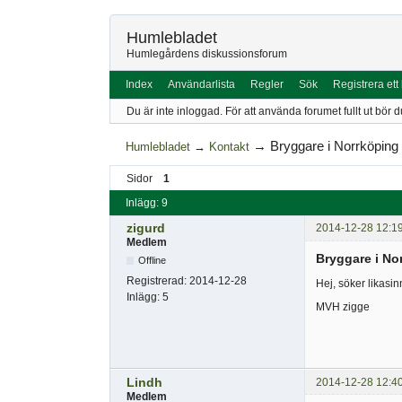
Humlebladet
Humlegårdens diskussionsforum
Index
Användarlista
Regler
Sök
Registrera ett
Du är inte inloggad.
För att använda forumet fullt ut bör d
→
Bryggare i Norrköping
Humlebladet
→
Kontakt
Sidor
1
Inlägg: 9
zigurd
2014-12-28 12:1
Medlem
Bryggare i No
Offline
Registrerad:
2014-12-28
Hej, söker likasi
Inlägg:
5
MVH zigge
Lindh
2014-12-28 12:4
Medlem