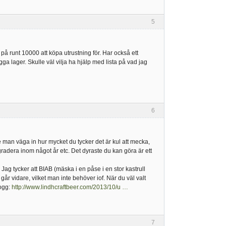
5
på runt 10000 att köpa utrustning för. Har också ett
gga lager. Skulle väl vilja ha hjälp med lista på vad jag
6
te man väga in hur mycket du tycker det är kul att mecka,
radera inom något år etc. Det dyraste du kan göra är ett
 Jag tycker att BIAB (mäska i en påse i en stor kastrull
går vidare, vilket man inte behöver iof. När du väl valt
logg:
http://www.lindhcraftbeer.com/2013/10/u …
7