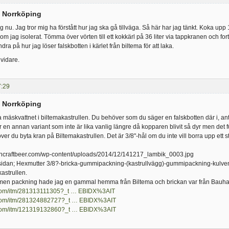
i Norrköping
g nu. Jag tror mig ha förstått hur jag ska gå tillväga. Så här har jag tänkt. Koka upp 12
som jag isolerat. Tömma över vörten till ett kokkärl på 36 liter via tappkranen och fo
ndra på hur jag löser falskbotten i kärlet från biltema för att laka.
vidare.
7:29
i Norrköping
 mäskvattnet i biltemakastrullen. Du behöver som du säger en falskbotten där i, ant
r en annan variant som inte är lika vanlig längre då kopparen blivit så dyr men det fu
r du byta kran på Biltemakastrullen. Det är 3/8"-hål om du inte vill borra upp ett 
nsidan; Hexmutter 3/8?-bricka-gummipackning-(kastrullvägg)-gummipackning-kulv
kastrullen.
men packning hade jag en gammal hemma från Biltema och brickan var från Bauha
.com/itm/281313111305?_t … EBIDX%3AIT
.com/itm/281324882727?_t … EBIDX%3AIT
.com/itm/121319132860?_t … EBIDX%3AIT