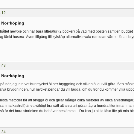
8:12
i Norrköping
h hållet newbie och har bara litteratur (2 böcker) på väg med posten samt en budget 
 tänkt husera. Även tillgång till kylskåp alternativt svala rum utan värme för att bry
8:43
i Norrköping
 på när jag inte vet hur mycket öl per bryggning och vilken öl du vill göra. Sen mås
jälva bryggningen, hur mycket pengar du vill lägga, om du tror du kommer vilja uppg
flesta metoder för att brygga öl och gillar många olika metoder av olika anledningar.
amma kastrull) är ett väldigt bra sätt att testa att göra några hundra liter innan man 
 är det bara storleken du behöver bestämma... Du kan ju alltid läsa lite på min b
2:34