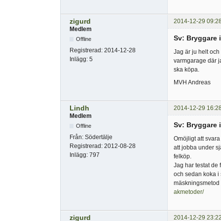
zigurd
2014-12-29 09:2
Medlem
Sv: Bryggare 
Offline
Registrerad:
2014-12-28
Jag är ju helt oc
Inlägg:
5
varmgarage där jag
ska köpa.
MVH Andreas
Lindh
2014-12-29 16:2
Medlem
Sv: Bryggare 
Offline
Från:
Södertälje
Omöjligt att svara
Registrerad:
2012-08-28
att jobba under s
Inlägg:
797
felköp.
Jag har testat de 
och sedan koka i s
mäskningsmetod så
akmetoder/
zigurd
2014-12-29 23:2