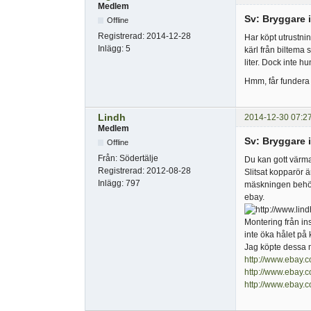
Medlem
Sv: Bryggare 
Offline
Registrerad:
2014-12-28
Har köpt utrustnin
Inlägg:
5
kärl från biltema 
liter. Dock inte hu
Hmm, får fundera 
Lindh
2014-12-30 07:2
Medlem
Sv: Bryggare 
Offline
Från:
Södertälje
Du kan gott värma
Registrerad:
2012-08-28
Slitsat kopparör ä
Inlägg:
797
mäskningen behöve
ebay.
Montering från i
inte öka hålet på 
Jag köpte dessa 
http://www.ebay
http://www.ebay
http://www.ebay