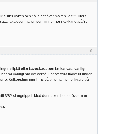
,5 liter vatten och hälla det över malten i ett 25 liters
rtsätta laka över malten som rinner ner i kokkärlet på 36
8
ingen silplåt eller bazookascreen brukar vara vanligt.
ngerar väldigt bra det också. För att styra flödet ut under
större. Kulkoppling mm finns på biltema men billigare på
entil 3/8?-slangnippel. Med denna kombo behöver man
us.