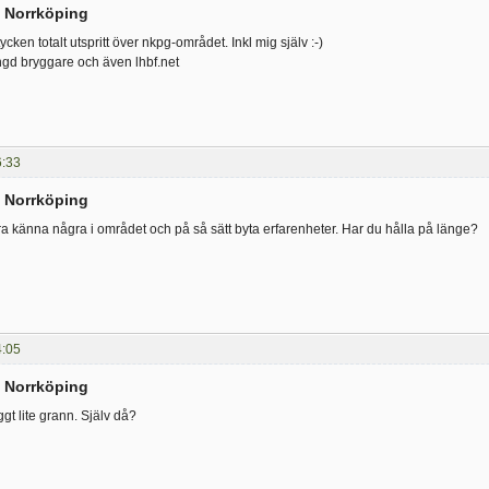
i Norrköping
ycken totalt utspritt över nkpg-området. Inkl mig själv :-)
ngd bryggare och även lhbf.net
6:33
i Norrköping
lära känna några i området och på så sätt byta erfarenheter. Har du hålla på länge?
4:05
i Norrköping
ggt lite grann. Själv då?