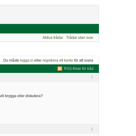
Aktiva trådar
Trådar utan svar
Du måste
logga in
eller
registrera ett konto
för att svara
RSS-flöde för tråd
1
ll brygga eller diskutera?
2