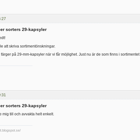
6:27
er sorters 29-kapsyler
edt!
älle att skriva sortimentönskningar.
er färger på 29-mm-kapsyler när vi får möjlighet. Just nu är de som finns i sortimentet d
9:31
er sorters 29-kapsyler
e mig till och avvakta helt enkelt.
dt.blogspot.se/