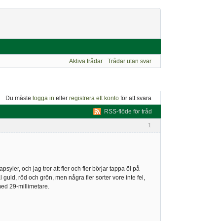
Aktiva trådar
Trådar utan svar
Du måste
logga in
eller
registrera ett konto
för att svara
RSS-flöde för tråd
1
er, och jag tror att fler och fler börjar tappa öl på
äl guld, röd och grön, men några fler sorter vore inte fel,
med 29-millimetare.