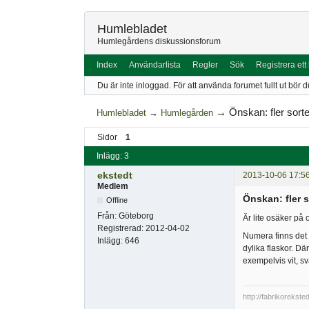
Humlebladet
Humlegårdens diskussionsforum
Index
Användarlista
Regler
Sök
Registrera ett
Du är inte inloggad.
För att använda forumet fullt ut bör d
→
Önskan: fler sort
Humlebladet
→
Humlegården
Sidor
1
Inlägg: 3
ekstedt
2013-10-06 17:5
Medlem
Önskan: fler s
Offline
Från:
Göteborg
Är lite osäker på 
Registrerad:
2012-04-02
Numera finns det 
Inlägg:
646
dylika flaskor. Där
exempelvis vit, sv
http://fabrikorekste