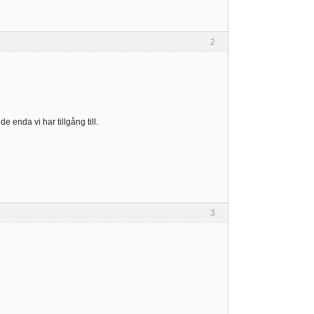
2
e enda vi har tillgång till.
3