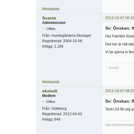
Webbplats
Svante
2013-10-07 00:1
Administrator
Sv: Önskan: fl
Offline
Från:
Humlegårdens Ekolager
Hej Fabrikör Ekst
Registrerad:
2004-10-08
Det här är rätt st
Inlägg:
1,186
Vi tar gärna in fl
-- Svante
Webbplats
ekstedt
2013-10-07 08:2
Medlem
Sv: Önskan: fl
Offline
Från:
Göteborg
Tack! Då får jag g
Registrerad:
2012-04-02
Inlägg:
646
http://fabrikorekste