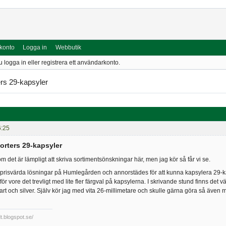
 konto
Logga in
Webbutik
u logga in eller registrera ett användarkonto.
ers 29-kapsyler
6:25
orters 29-kapsyler
om det är lämpligt att skriva sortimentsönskningar här, men jag kör så får vi se.
prisvärda lösningar på Humlegården och annorstädes för att kunna kapsylera 29-kapsyl
för vore det trevligt med lite fler färgval på kapsylerna. I skrivande stund finns det v
art och silver. Själv kör jag med vita 26-millimetare och skulle gärna göra så även 
dt.blogspot.se/