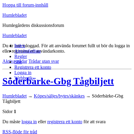
Hoppa till forum-innhåll
Humlebladet
Humlegårdens diskussionsforum
Humlebladet
Du är inte inloggad.
Index
För att använda forumet fullt ut bör du logga in
eller registrera ett användarkonto.
Användarlista
Regler
Aktiva trådar
Trådar utan svar
Sök
Registrera ett konto
Logga in
Webbutik
Söderbärke-Gbg Tågbiljett
Humlebladet
→
Köpes/säljes/bytes/skänkes
→
Söderbärke-Gbg
Tågbiljett
Sidor
1
Du måste
logga in
eller
registrera ett konto
för att svara
RSS-flöde för tråd