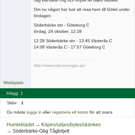
Om nu någon har lust att resa hem till Götet under
lördagen.
Söderbärke stn - Göteborg C
lördag, 24 oktober, 12:28
12:28 Söderbärke stn - 13:45 Västerås C
14:08 Västerås C - 17:57 Göteborg C
http://www.olprovningar.se/
Webbplats
Inlägg: 1
Sidor
1
Du måste
logga in
eller
registrera ett konto
för att svara
Humlebladet
→
Köpes/säljes/bytes/skänkes
→
Söderbärke-Gbg Tågbiljett