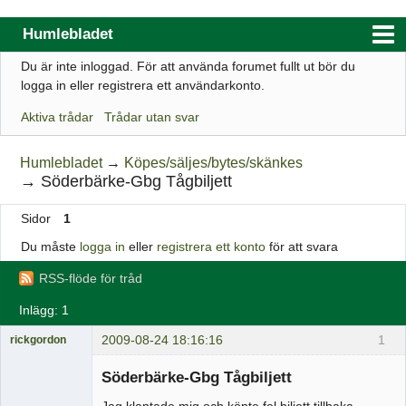
Humlebladet
Du är inte inloggad.
För att använda forumet fullt ut bör du
Index
logga in eller registrera ett användarkonto.
Användarlista
Aktiva trådar
Trådar utan svar
Regler
Humlebladet
→
Köpes/säljes/bytes/skänkes
Sök
→
Söderbärke-Gbg Tågbiljett
Registrera ett konto
Sidor
1
Logga in
Du måste
logga in
eller
registrera ett konto
för att svara
Webbutik
RSS-flöde för tråd
Inlägg: 1
2009-08-24 18:16:16
1
rickgordon
Medlem
Söderbärke-Gbg Tågbiljett
Offline
Jag klantade mig och köpte fel biljett tillbaka.