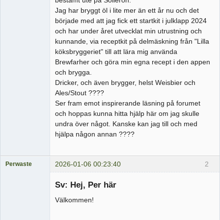
Jag har bryggt öl i lite mer än ett år nu och det
började med att jag fick ett startkit i julklapp 2024
och har under året utvecklat min utrustning och
kunnande, via receptkit på delmäskning från "Lilla
köksbryggeriet" till att lära mig använda
Brewfarher och göra min egna recept i den appen
och brygga.
Dricker, och även brygger, helst Weisbier och
Ales/Stout ????
Ser fram emot inspirerande läsning på forumet
och hoppas kunna hitta hjälp här om jag skulle
undra över något. Kanske kan jag till och med
hjälpa någon annan ????
2026-01-06 00:23:40
2
Perwaste
Medlem
Sv: Hej, Per här
Offline
Välkommen!