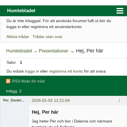
Humlebladet
Du är inte inloggad.
För att använda forumet fullt ut bör du
Index
logga in eller registrera ett användarkonto.
Användarlista
Aktiva trådar
Trådar utan svar
Regler
→
Hej, Per här
Humlebladet
→
Presentationer
Sök
Sidor
1
Registrera ett konto
Du måste
logga in
eller
registrera ett konto
för att svara
Logga in
RSS-flöde för tråd
Webbutik
Inlägg: 2
2026-01-02 12:21:04
1
Per_Danielsson
Medlem
Hej, Per här
Offline
Jag heter Per och bor i Dalarna och närmare
bestämt ute på Sollerön.