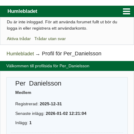
Humlebladet
Du är inte inloggad.
För att använda forumet fullt ut bör du
Index
logga in eller registrera ett användarkonto.
Användarlista
Aktiva trådar
Trådar utan svar
Regler
→
Profil för Per_Danielsson
Humlebladet
Sök
Välkommen till profilsida för Per_Danielsson
Registrera ett konto
Logga in
Per_Danielsson
Webbutik
Medlem
Registrerad:
2025-12-31
Senaste inlägg:
2026-01-02 12:21:04
Inlägg:
1