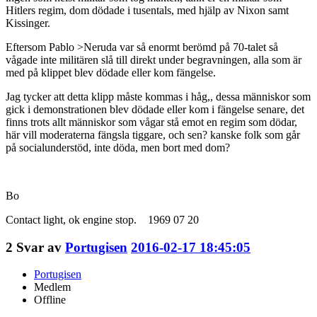
Hitlers regim, dom dödade i tusentals, med hjälp av Nixon samt
Kissinger.
Eftersom Pablo >Neruda var så enormt berömd på 70-talet så
vågade inte militären slå till direkt under begravningen, alla som är
med på klippet blev dödade eller kom fängelse.
Jag tycker att detta klipp måste kommas i håg,, dessa människor som
gick i demonstrationen blev dödade eller kom i fängelse senare, det
finns trots allt människor som vågar stå emot en regim som dödar,
här vill moderaterna fängsla tiggare, och sen? kanske folk som går
på socialunderstöd, inte döda, men bort med dom?
Bo
Contact light, ok engine stop. 1969 07 20
2
Svar av
Portugisen
2016-02-17 18:45:05
Portugisen
Medlem
Offline