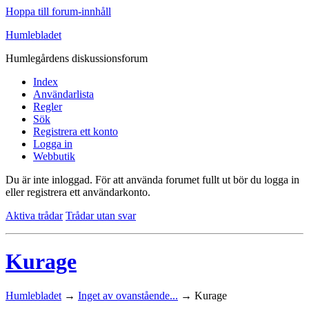
Hoppa till forum-innhåll
Humlebladet
Humlegårdens diskussionsforum
Index
Användarlista
Regler
Sök
Registrera ett konto
Logga in
Webbutik
Du är inte inloggad.
För att använda forumet fullt ut bör du logga in
eller registrera ett användarkonto.
Aktiva trådar
Trådar utan svar
Kurage
Humlebladet
→
Inget av ovanstående...
→
Kurage