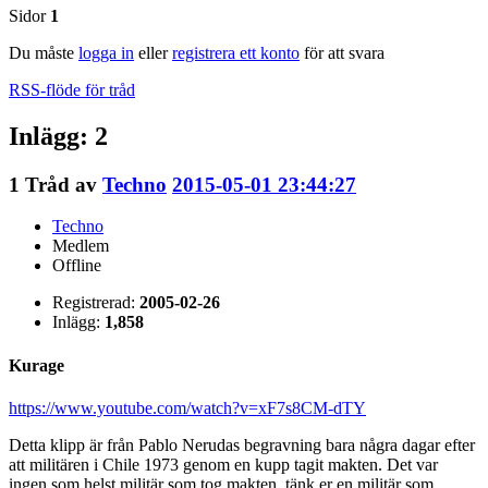
Sidor
1
Du måste
logga in
eller
registrera ett konto
för att svara
RSS-flöde för tråd
Inlägg: 2
1
Tråd av
Techno
2015-05-01 23:44:27
Techno
Medlem
Offline
Registrerad:
2005-02-26
Inlägg:
1,858
Kurage
https://www.youtube.com/watch?v=xF7s8CM-dTY
Detta klipp är från Pablo Nerudas begravning bara några dagar efter
att militären i Chile 1973 genom en kupp tagit makten. Det var
ingen som helst militär som tog makten, tänk er en militär som