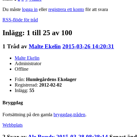
Du måste
logga in
eller
registrera ett konto
för att svara
RSS-flöde för tråd
Inlägg: 1 till 25 av 100
1
Tråd av
Malte Ekelin
2015-03-26 14:20:31
Malte Ekelin
Administrator
Offline
Från:
Humlegårdens Ekolager
Registrerad:
2012-02-02
Inlägg:
55
Bryggdag
Fortsättning på den gamla
bryggdag-tråden
.
Webbplats
2
Svar av
Ale Bundy
2015-03-28 08:28:14
Senast änd