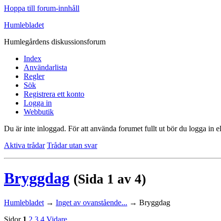
Hoppa till forum-innhåll
Humlebladet
Humlegårdens diskussionsforum
Index
Användarlista
Regler
Sök
Registrera ett konto
Logga in
Webbutik
Du är inte inloggad.
För att använda forumet fullt ut bör du logga in el
Aktiva trådar
Trådar utan svar
Bryggdag
(Sida 1 av 4)
Humlebladet
→
Inget av ovanstående...
→
Bryggdag
Sidor
1
2
3
4
Vidare