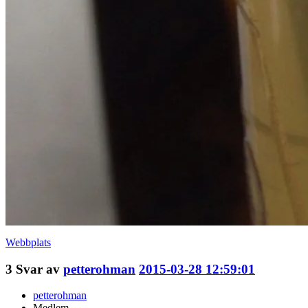
Webbplats
3
Svar av
petterohman
2015-03-28 12:59:01
petterohman
Medlem