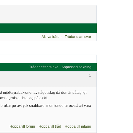
Aktiva trådar
Trådar utan svar
Trådar efter minke
Anpassad sökning
1
ivt mjölksyrabakterier av något slag då den är påtagligt
 och lagrats ett bra tag på ekfat.
er brukar ge avtryck snabbare, men tenderar också att vara
Hoppa till forum
Hoppa till tråd
Hoppa till inlägg