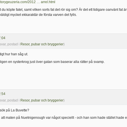
ctorygeuzeria.com/2012 … arrel.html
 du köpte fatet, samt vilken sorts fat det rör sig om? Är det ett tidigare oanvänt fat ä
ldigt mycket ekkaraktär de första varven det fylls.
7:04
svar, postad i
Resor, pubar och bryggerier
)
tigt hur han såg ut.
dligen en systerkrog just över gatan som baserar alla rätter på svamp.
2:54
svar, postad i
Resor, pubar och bryggerier
)
esök på La Buvette?
 att maten på Nuetnigenough var något speciellt - och han som hade stället hade en 