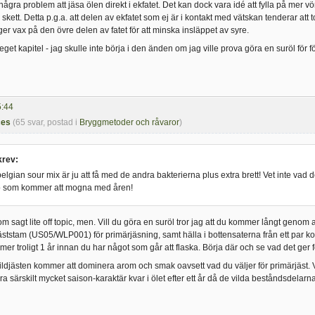
några problem att jäsa ölen direkt i ekfatet. Det kan dock vara idé att fylla på mer vö
skett. Detta p.g.a. att delen av ekfatet som ej är i kontakt med vätskan tenderar att
ager vax på den övre delen av fatet för att minska insläppet av syre.
tt eget kapitel - jag skulle inte börja i den änden om jag ville prova göra en suröl för
5:44
ces
(65 svar, postad i
Bryggmetoder och råvaror
)
rev:
belgian sour mix är ju att få med de andra bakterierna plus extra brett! Vet inte vad
 o som kommer att mogna med åren!
sagt lite off topic, men. Vill du göra en suröl tror jag att du kommer långt genom a
tstam (US05/WLP001) för primärjäsning, samt hälla i bottensaterna från ett par k
er troligt 1 år innan du har något som går att flaska. Börja där och se vad det ger fö
ildjästen kommer att dominera arom och smak oavsett vad du väljer för primärjäst. V
a särskilt mycket saison-karaktär kvar i ölet efter ett år då de vilda beståndsdelarna h