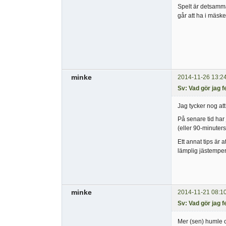
Spelt är detsamma
går att ha i mäske
minke
2014-11-26 13:2
Sv: Vad gör jag f
Jag tycker nog att 
På senare tid har 
(eller 90-minuter
Ett annat tips är 
lämplig jästemper
minke
2014-11-21 08:1
Sv: Vad gör jag f
Mer (sen) humle oc