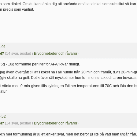
 som dinkel. Om du kan tänka dig att använda omältat dinkel som substitut så kan du
n precis som vanligt.
4:01
el?
(14 svar, postad i
Bryggmetoder och råvaror
)
5g - 10g torrhumle per liter för APA/IPA är rimligt.
jag även övergått till att i koket ha i all humle från 20 min och framåt, d.v.s 20-m
s)giv skulle ha gett. Det kräver rätt mycket mer humle - men smak och arom bevaras 
att vänta med 0-min-given tills kylningen fått ner temperaturen till 70C och låta den h
atur.
0:52
el?
(14 svar, postad i
Bryggmetoder och råvaror
)
h mer torrhumling är ju ett enkelt svar, men det beror ju lite på vad man utgår från