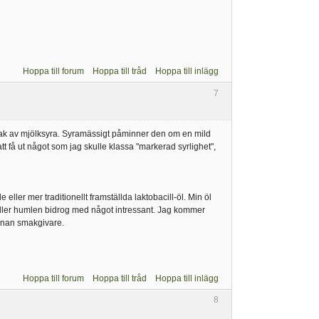
Hoppa till forum
Hoppa till tråd
Hoppa till inlägg
7
smak av mjölksyra. Syramässigt påminner den om en mild
tt få ut något som jag skulle klassa "markerad syrlighet",
ler mer traditionellt framställda laktobacill-öl. Min öl
n eller humlen bidrog med något intressant. Jag kommer
nnan smakgivare.
Hoppa till forum
Hoppa till tråd
Hoppa till inlägg
8