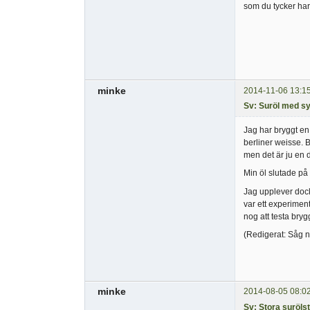
som du tycker ha
minke
2014-11-06 13:1
Sv: Suröl med s
Jag har bryggt en
berliner weisse. B
men det är ju en
Min öl slutade på
Jag upplever dock
var ett experimen
nog att testa br
(Redigerat: Såg n
minke
2014-08-05 08:0
Sv: Stora suröls