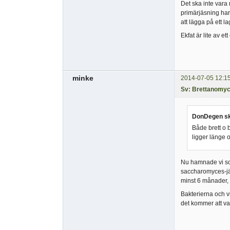
Det ska inte vara 
primärjäsning har 
att lägga på ett l
Ekfat är lite av e
minke
2014-07-05 12:1
Sv: Brettanomy
DonDegen sk
Både brett o 
ligger länge
Nu hamnade vi som 
saccharomyces-jäs
minst 6 månader, m
Bakterierna och v
det kommer att var