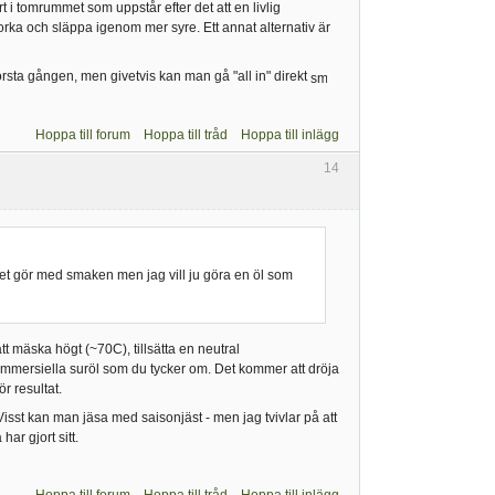
rt i tomrummet som uppstår efter det att en livlig
 torka och släppa igenom mer syre. Ett annat alternativ är
 första gången, men givetvis kan man gå "all in" direkt
Hoppa till forum
Hoppa till tråd
Hoppa till inlägg
14
 det gör med smaken men jag vill ju göra en öl som
tt mäska högt (~70C), tillsätta en neutral
ommersiella suröl som du tycker om. Det kommer att dröja
r resultat.
isst kan man jäsa med saisonjäst - men jag tvivlar på att
ar gjort sitt.