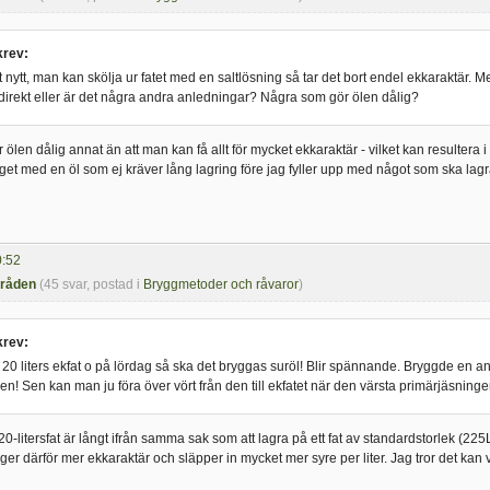
rev:
elt nytt, man kan skölja ur fatet med en saltlösning så tar det bort endel ekkaraktär
 direkt eller är det några andra anledningar? Några som gör ölen dålig?
 ölen dålig annat än att man kan få allt för mycket ekkaraktär - vilket kan resultera
et med en öl som ej kräver lång lagring före jag fyller upp med något som ska lagras
0:52
tråden
(45 svar, postad i
Bryggmetoder och råvaror
)
rev:
t 20 liters ekfat o på lördag så ska det bryggas suröl! Blir spännande. Bryggde en an
den! Sen kan man ju föra över vört från den till ekfatet när den värsta primärjäsninge
t 20-litersfat är långt ifrån samma sak som att lagra på ett fat av standardstorlek (225L
t fat ger därför mer ekkaraktär och släpper in mycket mer syre per liter. Jag tror det ka