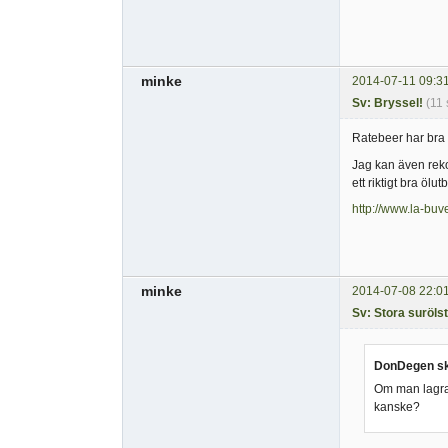
minke
2014-07-11 09:3
Sv: Bryssel!
(11 
Ratebeer har bra l
Jag kan även rek
ett riktigt bra ölu
http://www.la-buve
minke
2014-07-08 22:0
Sv: Stora suröls
DonDegen sk
Om man lagrar 
kanske?