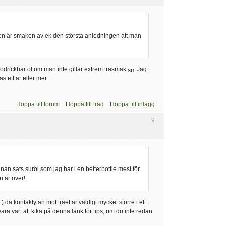
. Men är smaken av ek den största anledningen att man
 i odrickbar öl om man inte gillar extrem träsmak
Jag
 ett år eller mer.
Hoppa till forum
Hoppa till tråd
Hoppa till inlägg
9
nan sats suröl som jag har i en betterbottle mest för
n är över!
) då kontaktytan mot träet är väldigt mycket större i ett
n vara värt att kika på denna länk för tips, om du inte redan