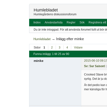
Humlebladet
Humlegårdens diskussionsforum
Index
Användarlista
Regler
Sök
Registrera ett
Du är inte inloggad.
För att använda forumet fullt ut bör d
→
Inlägg efter minke
Humlebladet
Sidor
1
2
3
4
Vidare
Funna inlägg: 1 till 25 av 90
minke
2015-06-10 09:1
Sv: Sur Saison!
Crooked Stave bryg
syrlig. Det är ju d
Är det pedio kan 
mer känsliga för h