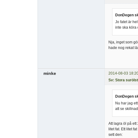
DonDegen sk
Jo fatet är h
inte ska köra
Nja, inget som gör
hade nog rekat läg
minke
2014-08-03 18:2
Sv: Stora suröls
DonDegen sk
Nu har jag et
att se skillna
Att lagra öl på et
litet fat. Ett lite
sett den: