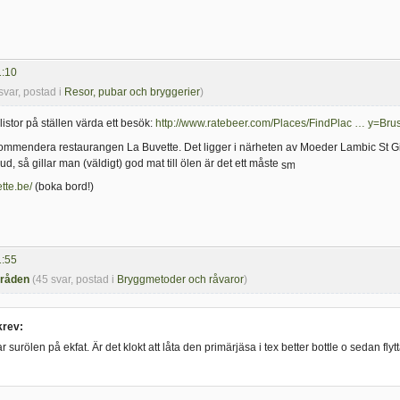
1:10
svar, postad i
Resor, pubar och bryggerier
)
istor på ställen värda ett besök:
http://www.ratebeer.com/Places/FindPlac … y=Bru
ommendera restaurangen La Buvette. Det ligger i närheten av Moeder Lambic St G
tbud, så gillar man (väldigt) god mat till ölen är det ett måste
tte.be/
(boka bord!)
1:55
tråden
(45 svar, postad i
Bryggmetoder och råvaror
)
rev:
surölen på ekfat. Är det klokt att låta den primärjäsa i tex better bottle o sedan flyt