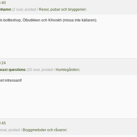
5:40
enhamn
(2 svar, postad i
Resor, pubar och bryggerier
)
ds bottleshop, Ölbutikken och Kihoskh (missa inte källaren).
9:24
yeast questions
(20 svar, postad i
Humlegården
)
et intressant!
9:45
 svar, postad i
Bryggmetoder och råvaror
)