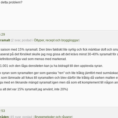
r detta problem?
5:29
yramalt
(2 svar, postad i
Öltyper, recept och bryggloggar
)
 saison med 15% syramalt. Den blev faktiskt lite syrlig och fick märkbar doft och 
aserat på det försöket skulle jag nog gissa att det krävs minst 30-40% syramalt för a
 definitionsfråga vad som menas med markerad.
 1.001 och den låga densiteten kan ju ha bidragit till den upplevda syran.
 syran som syramalten ger som ganska "ren" och lite tråkig jämfört med surmäskade el
t som lämnade all fokus till syramalten och blev därför lite tråkig då varken malte
ygga med en liknande mängd syramalt igen men då som ett komplement till någon a
u att det var 15% syramalt jag använt, inte 20%)
2:53
tråden
(45 svar, postad i
Bryggmetoder och råvaror
)