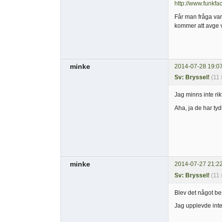
http://www.funkfa
Får man fråga vart
kommer att avge vä
minke
2014-07-28 19:0
Sv: Bryssel!
(11 
Jag minns inte rik
Aha, ja de har ty
minke
2014-07-27 21:2
Sv: Bryssel!
(11 
Blev det något b
Jag upplevde inte