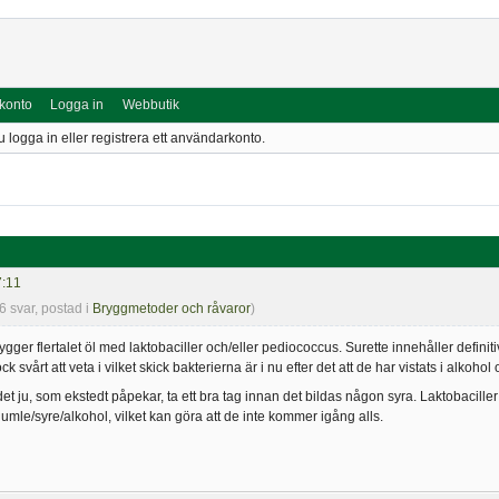
 konto
Logga in
Webbutik
u logga in eller registrera ett användarkonto.
7:11
(6 svar, postad i
Bryggmetoder och råvaror
)
ger flertalet öl med laktobaciller och/eller pediococcus. Surette innehåller definit
ock svårt att veta i vilket skick bakterierna är i nu efter det att de har vistats i alkohol
det ju, som ekstedt påpekar, ta ett bra tag innan det bildas någon syra. Laktobacill
umle/syre/alkohol, vilket kan göra att de inte kommer igång alls.