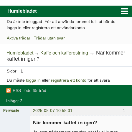
Humlebladet
Du är inte inloggad.
För att använda forumet fullt ut bör du
Index
logga in eller registrera ett användarkonto.
Användarlista
Aktiva trådar
Trådar utan svar
Regler
→
När kommer
Humlebladet
→
Kaffe och kafferostning
Sök
kaffet in igen?
Registrera ett konto
Sidor
1
Logga in
Du måste
logga in
eller
registrera ett konto
för att svara
Webbutik
RSS-flöde för tråd
Inlägg: 2
2025-08-07 10:58:31
1
Perwaste
Medlem
När kommer kaffet in igen?
Offline
Ja, som trådnamnet antyder, när får ni in mer