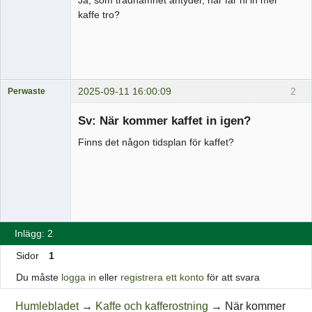
kaffe tro?
2025-09-11 16:00:09
2
Perwaste
Medlem
Sv: När kommer kaffet in igen?
Offline
Finns det någon tidsplan för kaffet?
Inlägg: 2
Sidor
1
Du måste
logga in
eller
registrera ett konto
för att svara
Humlebladet
→
Kaffe och kafferostning
→
När kommer