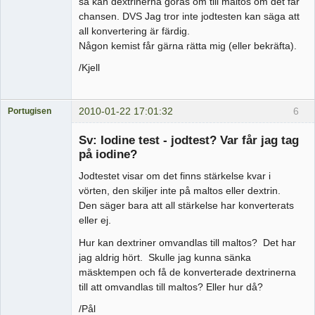
så kan dextrinerna göras om till maltos om det får
chansen. DVS Jag tror inte jodtesten kan säga att
all konvertering är färdig.
Någon kemist får gärna rätta mig (eller bekräfta).
/Kjell
2010-01-22 17:01:32
6
Portugisen
Medlem
Sv: Iodine test - jodtest? Var får jag tag
Offline
på iodine?
Jodtestet visar om det finns stärkelse kvar i
vörten, den skiljer inte på maltos eller dextrin.
Den säger bara att all stärkelse har konverterats
eller ej.
Hur kan dextriner omvandlas till maltos? Det har
jag aldrig hört. Skulle jag kunna sänka
mäsktempen och få de konverterade dextrinerna
till att omvandlas till maltos? Eller hur då?
/Pål