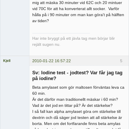
mig att mäska 30 minuter vid 62C och 20 mintuer
vid 70C för att ha konverterat allt socker. Varför
hålla på i 90 minuter om man kan göra't på hälften
av tiden?
Har inte bryggt på ett jävla tag men börjar blir
rejält sugen nu.
2010-01-22 16:57:22
5
Kjell
Medlem
Sv: Iodine test - jodtest? Var får jag tag
Offline
på iodine?
Beta amylaset som gör maltosen förväntas leva ca
60 min.
Är det därför man traditionellt mäskar i 60 min?
Vad är det jod:en tittar på? Är det stärkelse?
I så fall kan alpha amylaset göra om stärkelse till
dextrin och då säger jod testen att all stärkelse är
borta. Men om det fortfarande finns beta amylas