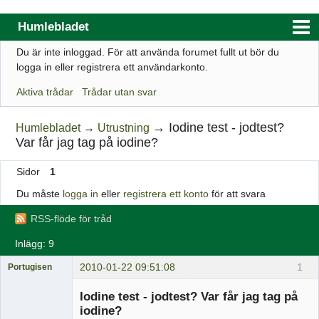
Humlebladet
Du är inte inloggad.
För att använda forumet fullt ut bör du
Index
logga in eller registrera ett användarkonto.
Användarlista
Aktiva trådar
Trådar utan svar
Regler
→
Iodine test - jodtest?
Humlebladet
→
Utrustning
Sök
Var får jag tag på iodine?
Registrera ett konto
Sidor
1
Logga in
Du måste
logga in
eller
registrera ett konto
för att svara
Webbutik
RSS-flöde för tråd
Inlägg: 9
2010-01-22 09:51:08
1
Portugisen
Medlem
Iodine test - jodtest? Var får jag tag på
Offline
iodine?