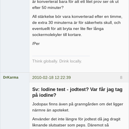
är konverterat bara för att ett litet prov ser ok ut
efter 50 minuter?
All stärkelse bör vara konverterad efter en timme,
de extra 30 minuterna är för säkerhets skull, och
eventuellt för att bryta ner lite fler långa
sockermolekyler till kortare.
/Per
Think globally. Drink locally.
2010-02-18 12:22:39
8
DrKarma
Medlem
Sv: Iodine test - jodtest? Var får jag tag
Offline
på iodine?
Jodopax finns även på granngården om det ligger
närmre än apoteket.
Använder det inte längre för jodtest då jag dragit
liknande slutsatser som peps. Däremot så