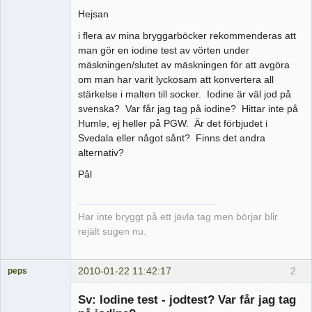
Hejsan
i flera av mina bryggarböcker rekommenderas att
man gör en iodine test av vörten under
mäskningen/slutet av mäskningen för att avgöra
om man har varit lyckosam att konvertera all
stärkelse i malten till socker. Iodine är väl jod på
svenska? Var får jag tag på iodine? Hittar inte på
Humle, ej heller på PGW. Är det förbjudet i
Svedala eller något sånt? Finns det andra
alternativ?
Pål
Har inte bryggt på ett jävla tag men börjar blir
rejält sugen nu.
2010-01-22 11:42:17
2
peps
Medlem
Sv: Iodine test - jodtest? Var får jag tag
Offline