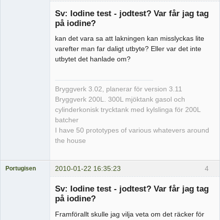
Medlem
Sv: Iodine test - jodtest? Var får jag tag
Offline
på iodine?
kan det vara sa att lakningen kan misslyckas lite
varefter man far daligt utbyte? Eller var det inte
utbytet det hanlade om?
Bryggverk 3.02, planerar för version 3.11
Bryggverk 200L. 300L mjöktank gasol och
cylinderkonisk trycktank med kylslinga för 200L
batcher
I have 50 prototypes of various whatevers around
the house
2010-01-22 16:35:23
4
Portugisen
Medlem
Sv: Iodine test - jodtest? Var får jag tag
Offline
på iodine?
Framförallt skulle jag vilja veta om det räcker för