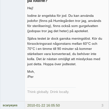
på iodine?
Hej!
Iodine är engelska för jod. Du kan använda
jodofor (finns på Humlegården tror jag, används
för sterilisering), finns också som gurgelvatten
(jodopax tror jag det heter) på apoteket.
Själva testet är dock ganska meningslöst. Kör du
försockringsrast någonstans mellan 60°C och
70°C i en timme till 90 minuter så kommer
stärkelsen vara konverterad, du behöver inte
kolla. Det är nästan omöjligt att misslyckas med
just detta. Hoppa över jodtestet.
Mvh,
/Per
Think globally. Drink locally.
2010-01-22 16:05:50
3
scaryeyes