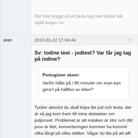
Har inte bryggt på ett jävla tag men börjar blir
rejält sugen nu.
2010-01-22 17:04:44
7
peps
Medlem
Sv: Iodine test - jodtest? Var får jag tag
Offline
på iodine?
Portugisen skrev:
Varför hålla på i 90 minuter om man kan
göra't på hälften av tiden?
Tycker absolut du skall köpa lite jod och testa, det
är så jag kom fram till mina slutsatser om
jodprovet. Problemet är att mäsken är stor och ditt
prov är litet, konverteringen kommer ha kommit
olika långt på olika ställen. Vågar du lita på att allt