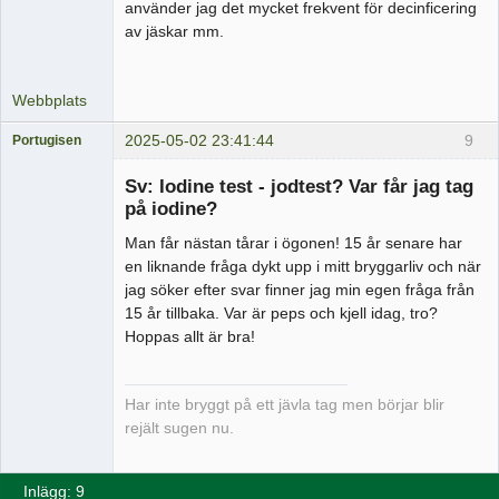
använder jag det mycket frekvent för decinficering
av jäskar mm.
Webbplats
2025-05-02 23:41:44
9
Portugisen
Medlem
Sv: Iodine test - jodtest? Var får jag tag
Offline
på iodine?
Man får nästan tårar i ögonen! 15 år senare har
en liknande fråga dykt upp i mitt bryggarliv och när
jag söker efter svar finner jag min egen fråga från
15 år tillbaka. Var är peps och kjell idag, tro?
Hoppas allt är bra!
Har inte bryggt på ett jävla tag men börjar blir
rejält sugen nu.
Inlägg: 9