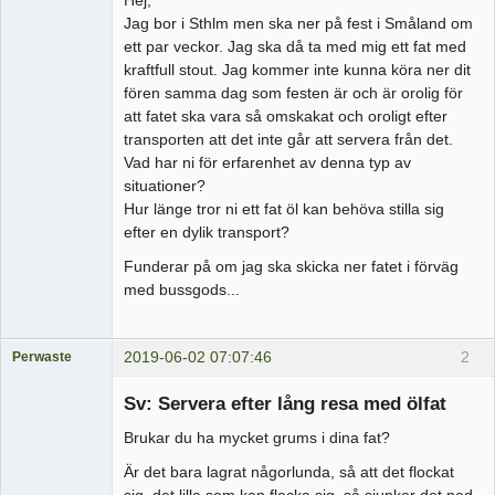
Jag bor i Sthlm men ska ner på fest i Småland om
ett par veckor. Jag ska då ta med mig ett fat med
kraftfull stout. Jag kommer inte kunna köra ner dit
fören samma dag som festen är och är orolig för
att fatet ska vara så omskakat och oroligt efter
transporten att det inte går att servera från det.
Vad har ni för erfarenhet av denna typ av
situationer?
Hur länge tror ni ett fat öl kan behöva stilla sig
efter en dylik transport?
Funderar på om jag ska skicka ner fatet i förväg
med bussgods...
2019-06-02 07:07:46
2
Perwaste
Medlem
Sv: Servera efter lång resa med ölfat
Offline
Brukar du ha mycket grums i dina fat?
Är det bara lagrat någorlunda, så att det flockat