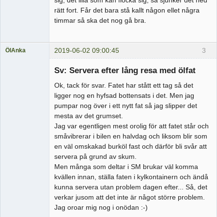
sig, det lilla som kan flocka sig, så sjunker det ned
rätt fort. Får det bara stå kallt någon ellet några
timmar så ska det nog gå bra.
2019-06-02 09:00:45
3
ÖlAnka
Medlem
Sv: Servera efter lång resa med ölfat
Offline
Ok, tack för svar. Fatet har stått ett tag så det
ligger nog en hyfsad bottensats i det. Men jag
pumpar nog över i ett nytt fat så jag slipper det
mesta av det grumset.
Jag var egentligen mest orolig för att fatet står och
småvibrerar i bilen en halvdag och liksom blir som
en väl omskakad burköl fast och därför bli svår att
servera på grund av skum.
Men många som deltar i SM brukar väl komma
kvällen innan, ställa faten i kylkontainern och ändå
kunna servera utan problem dagen efter... Så, det
verkar jusom att det inte är något större problem.
Jag oroar mig nog i onödan :-)