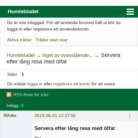
Humlebladet
Du är inte inloggad.
För att använda forumet fullt ut bör du
Index
logga in eller registrera ett användarkonto.
Användarlista
Aktiva trådar
Trådar utan svar
Regler
→
Servera
Humlebladet
→
Inget av ovanstående...
Sök
efter lång resa med ölfat
Registrera ett konto
Sidor
1
Logga in
Du måste
logga in
eller
registrera ett konto
för att svara
Webbutik
RSS-flöde för tråd
Inlägg: 3
2019-06-01 12:37:56
1
ÖlAnka
Medlem
Servera efter lång resa med ölfat
Offline
Hej,