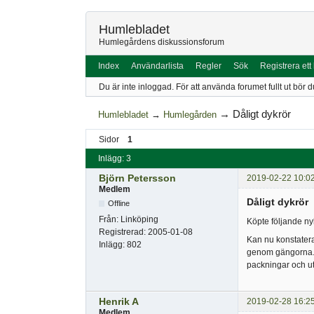
Humlebladet
Humlegårdens diskussionsforum
Index
Användarlista
Regler
Sök
Registrera ett
Du är inte inloggad.
För att använda forumet fullt ut bör d
→
Dåligt dykrör
Humlebladet
→
Humlegården
Sidor
1
Inlägg: 3
Björn Petersson
2019-02-22 10:0
Medlem
Dåligt dykrör
Offline
Från:
Linköping
Köpte följande n
Registrerad:
2005-01-08
Kan nu konstatera
Inlägg:
802
genom gängorna. En
packningar och ut
Henrik A
2019-02-28 16:2
Medlem