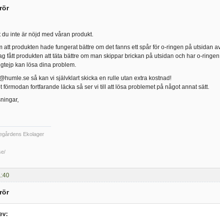
rör
tt du inte är nöjd med våran produkt.
 att produkten hade fungerat bättre om det fanns ett spår för o-ringen på utsidan av
ag fått produkten att täta bättre om man skippar brickan på utsidan och har o-ringen
gängtejp kan lösa dina problem.
fo@humle.se så kan vi självklart skicka en rulle utan extra kostnad!
 förmodan fortfarande läcka så ser vi till att lösa problemet på något annat sätt.
ningar,
egårdens Ekolager
se/
1:40
rör
ev: