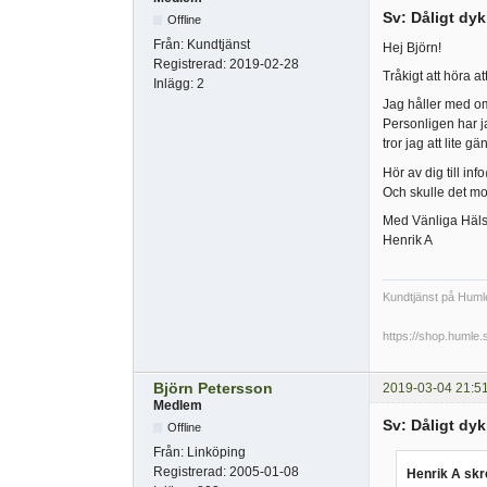
Sv: Dåligt dyk
Offline
Från:
Kundtjänst
Hej Björn!
Registrerad:
2019-02-28
Tråkigt att höra a
Inlägg:
2
Jag håller med om
Personligen har j
tror jag att lite 
Hör av dig till in
Och skulle det mot
Med Vänliga Häls
Henrik A
Kundtjänst på Huml
https://shop.humle.
Björn Petersson
2019-03-04 21:5
Medlem
Sv: Dåligt dyk
Offline
Från:
Linköping
Registrerad:
2005-01-08
Henrik A skr