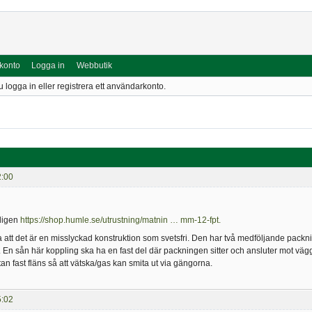
 konto
Logga in
Webbutik
u logga in eller registrera ett användarkonto.
2:00
yligen
https://shop.humle.se/utrustning/matnin … mm-12-fpt.
 att det är en misslyckad konstruktion som svetsfri. Den har två medföljande packn
 sån här koppling ska ha en fast del där packningen sitter och ansluter mot väggen i
an fast fläns så att vätska/gas kan smita ut via gängorna.
5:02