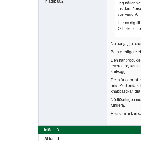
Inlägg:
802
Jag håller me
insidan. Pers
yttervägg. Ann
Hör av dig til
Och skulle det
Nu har jag ju retu
Bara ytterligare e
Den här produkten
leverantör) komple
kärlvägg.
Detta är dömt att 
ring. Med endast 
knappast kan dra 
Nödlösningen med 
fungera.
Eftersom ni kan s
Inlägg: 3
Sidor
1