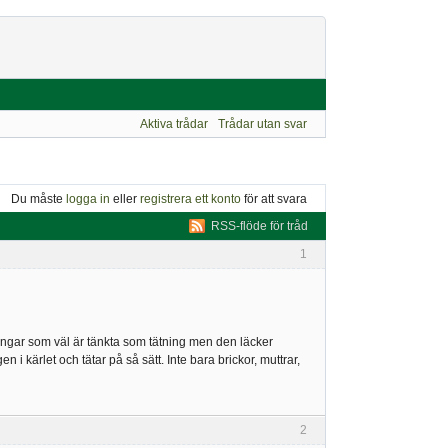
Aktiva trådar
Trådar utan svar
Du måste
logga in
eller
registrera ett konto
för att svara
RSS-flöde för tråd
1
ingar som väl är tänkta som tätning men den läcker
 kärlet och tätar på så sätt. Inte bara brickor, muttrar,
2