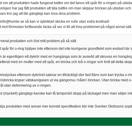
d om att produkten hade fungerat bättre om det fanns ett spår för o-ringen på utsida
onligen har jag fått produkten att täta bättre om man skippar brickan på utsidan och
ars tror jag att lite gängtejp kan lösa dina problem.
l info@humle.se så kan vi självklart skicka en rulle utan extra kostnad!
 mot förmodan fortfarande läcka så ser vi till att lösa problemet på något annat sätt.
rnerat produkten och löst mitt problem på så sätt.
tt spår för o-ring hjälper inte eftersom det inte korrigerar grundfelet som endast här
 är egentligen ett dykrör med en hangänga som är avsedd att skruvas en hongängad n
tterat med en mutter med ett spår, en bricka och två o-ringar och trott att detta skap
misslyckas eftersom dykröret saknar en tillräckligt stor fast fläns som kan trycka o-r
lösbricka kryper vätskan/gasen ut via gängorna i hålet i brickan. Utan bricka med o
åt utan deformering av o-ringen.
(mycket!) gängtejp kanske kan få temporärt stopp på läckaget men man säljer inte 
älja produkten med annan mer korrekt specifikation blir inte Sverker Olofssons sopt