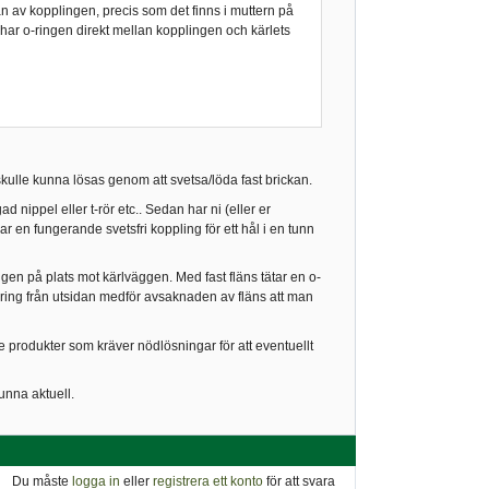
n av kopplingen, precis som det finns i muttern på
 har o-ringen direkt mellan kopplingen och kärlets
 skulle kunna lösas genom att svetsa/löda fast brickan.
ippel eller t-rör etc.. Sedan har ni (eller er
ar en fungerande svetsfri koppling för ett hål i en tunn
ingen på plats mot kärlväggen. Med fast fläns tätar en o-
-ring från utsidan medför avsaknaden av fläns att man
produkter som kräver nödlösningar för att eventuellt
unna aktuell.
Du måste
logga in
eller
registrera ett konto
för att svara