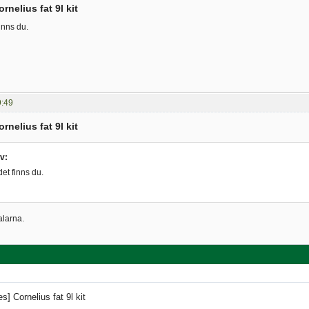
rnelius fat 9l kit
finns du.
9:49
rnelius fat 9l kit
v:
det finns du.
alarna.
s] Cornelius fat 9l kit