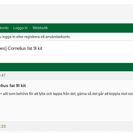
 konto
Logga in
Webbutik
u logga in eller registrera ett användarkonto.
es] Cornelius fat 9l kit
6:47
ius fat 9l kit
 allt som behövs för att fylla och tappa från det, gärna så det går att koppla mot s
4:23