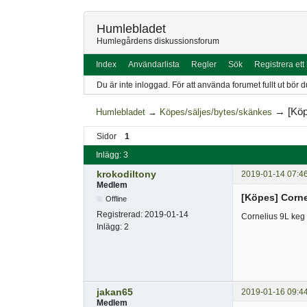
Humlebladet
Humlegårdens diskussionsforum
Index
Användarlista
Regler
Sök
Registrera ett
Du är inte inloggad.
För att använda forumet fullt ut bör d
→
[Köp
Humlebladet
→
Köpes/säljes/bytes/skänkes
Sidor
1
Inlägg: 3
krokodiltony
2019-01-14 07:4
Medlem
[Köpes] Cornel
Offline
Registrerad:
2019-01-14
Cornelius 9L keg +
Inlägg:
2
jakan65
2019-01-16 09:4
Medlem