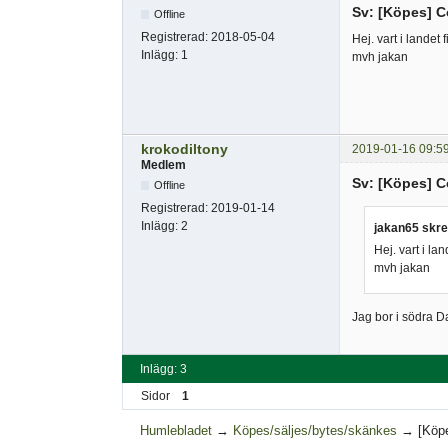
Sv: [Köpes] Co
Offline
Registrerad:
2018-05-04
Hej. vart i landet 
Inlägg:
1
mvh jakan
krokodiltony
2019-01-16 09:5
Medlem
Sv: [Köpes] Co
Offline
Registrerad:
2019-01-14
Inlägg:
2
jakan65 skre
Hej. vart i lan
mvh jakan
Jag bor i södra D
Inlägg: 3
Sidor
1
Humlebladet
→
Köpes/säljes/bytes/skänkes
→
[Köpe