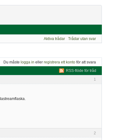
Aktiva trådar
Trådar utan svar
Du måste
logga in
eller
registrera ett konto
för att svara
RSS-flöde för tråd
1
odastreamflaska.
2