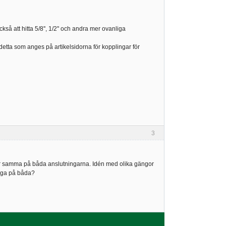
så att hitta 5/8'', 1/2'' och andra mer ovanliga
etta som anges på artikelsidorna för kopplingar för
3
t var samma på båda anslutningarna. Idén med olika gängor
änga på båda?