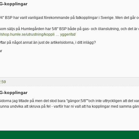
G-kopplingar
4'' BSP har varit vanligast förekommande på fatkopplingar i Sverige. Men det går ock
som säljs på Humlegården har 5/8'' BSP både på gas- och ölanslutning, och det är d
//shop.humle.se/utrustning/koppli … yggerifat/
ar på något annat än just de artikelsidorna, i ditt inlägg?
ar
2:59
G-kopplingar
elsidorna jag tittade på men det stod bara "gängor:5/8""och inte uttryckligen att de
 kunna undvika att skruva på fel - varför har ni valt att ha kopplingar med samma g