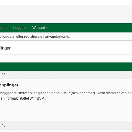
 konto
Logga in
Webbutik
u logga in eller registrera ett användarkonto.
ingar
2:28
pplingar
ll bryggerifat skriver ni att gängan är 5/8" BSP (och inget mer). Detta stämmer vad 
en normalt istället 3/4" BSP .
2:46