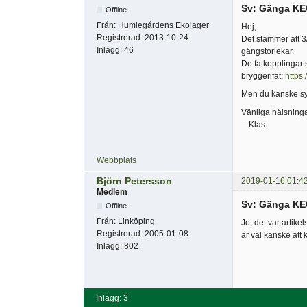
Sv: Gänga KE
Offline
Från:
Humlegårdens Ekolager
Hej,
Registrerad:
2013-10-24
Det stämmer att 3/
Inlägg:
46
gängstorlekar.
De fatkopplingar 
bryggerifat:
https:
Men du kanske syft
Vänliga hälsning
-- Klas
Webbplats
Björn Petersson
2019-01-16 01:4
Medlem
Sv: Gänga KE
Offline
Från:
Linköping
Jo, det var artik
Registrerad:
2005-01-08
är väl kanske att
Inlägg:
802
Inlägg: 3