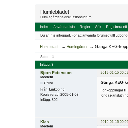
Humlebladet
Humlegårdens diskussionsforum
Index
Användarlista
Regler
Sök
Registrera ett
Du är inte inloggad.
För att använda forumet fullt ut bör d
→
Gänga KEG-koppl
Humlebladet
→
Humlegården
Sidor
1
Inlägg: 3
Björn Petersson
2019-01-15 00:5
Medlem
Gänga KEG-ko
Offline
Från:
Linköping
För kopplingar ti
Registrerad:
2005-01-08
för gas-anslutning
Inlägg:
802
Klas
2019-01-15 09:0
Medlem