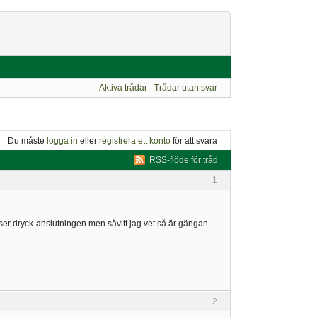
Aktiva trådar
Trådar utan svar
Du måste
logga in
eller
registrera ett konto
för att svara
RSS-flöde för tråd
1
avser dryck-anslutningen men såvitt jag vet så är gängan
2