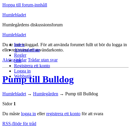
Hoppa till forum-innhåll
Humlebladet
Humlegårdens diskussionsforum
Humlebladet
Du är inte inloggad.
Index
För att använda forumet fullt ut bör du logga in
eller registrera ett användarkonto.
Användarlista
Regler
Aktiva trådar
Trådar utan svar
Sök
Registrera ett konto
Logga in
Webbutik
Pump till Bulldog
Humlebladet
→
Humlegården
→
Pump till Bulldog
Sidor
1
Du måste
logga in
eller
registrera ett konto
för att svara
RSS-flöde för tråd