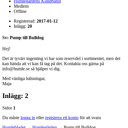
Humlegårdens Kundtjänst
Medlem
Offline
Registrerad:
2017-01-12
Inlägg:
20
Sv: Pump till Bulldog
Hej!
Det är tyvärr ingenting vi har som reservdel i sortimentet, men det
kan hända att vi kan få tag på det. Kontakta oss gärna på
info@humle.se så hjälper vi dig.
Med vänliga hälsningar,
Maja
Inlägg: 2
Sidor
1
Du måste
logga in
eller
registrera ett konto
för att svara
Humlebladet
→
Humlegården
→
Pump till Bulldog