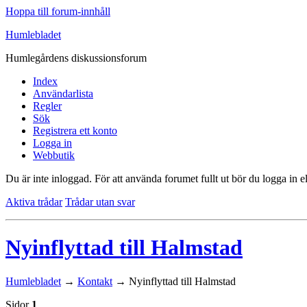
Hoppa till forum-innhåll
Humlebladet
Humlegårdens diskussionsforum
Index
Användarlista
Regler
Sök
Registrera ett konto
Logga in
Webbutik
Du är inte inloggad.
För att använda forumet fullt ut bör du logga in el
Aktiva trådar
Trådar utan svar
Nyinflyttad till Halmstad
Humlebladet
→
Kontakt
→
Nyinflyttad till Halmstad
Sidor
1