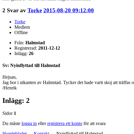
2
Svar av
Torke
2015-08-20 09:12:00
Torke
Medlem
Offline
Från:
Halmstad
Registrerad:
2011-12-12
Inlägg:
26
Sv: Nyinflyttad till Halmstad
Hejsan,
Jag bor i utkanten av Halmstad. Tycker det hade varit skoj att träffas 
/Henrik
Inlägg: 2
Sidor
1
Du måste
logga in
eller
registrera ett konto
för att svara
Humlebladet
→
Kontakt
→
Nyinflyttad till Halmstad