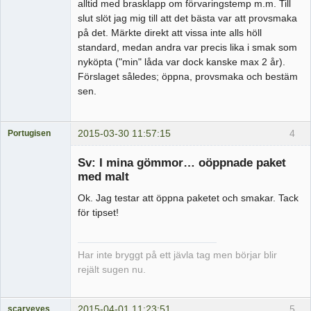
alltid med brasklapp om förvaringstemp m.m. Till
slut slöt jag mig till att det bästa var att provsmaka
på det. Märkte direkt att vissa inte alls höll
standard, medan andra var precis lika i smak som
nyköpta ("min" låda var dock kanske max 2 år).
Förslaget således; öppna, provsmaka och bestäm
sen.
2015-03-30 11:57:15
4
Portugisen
Medlem
Sv: I mina gömmor… oöppnade paket
Offline
med malt
Ok. Jag testar att öppna paketet och smakar. Tack
för tipset!
Har inte bryggt på ett jävla tag men börjar blir
rejält sugen nu.
2015-04-01 11:23:51
5
scaryeyes