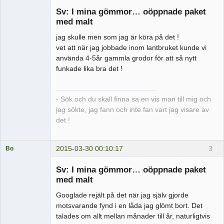
Sv: I mina gömmor… oöppnade paket
Offline
med malt
jag skulle men som jag är köra på det !
vet att när jag jobbade inom lantbruket kunde vi
använda 4-5år gammla grodor för att så nytt
funkade lika bra det !
- Sök och du skall finna sa en vis man till mig och
jag sökte, jag fann och inte fan vart jag visare av
det !
2015-03-30 00:10:17
3
Bo
Medlem
Sv: I mina gömmor… oöppnade paket
Offline
med malt
Googlade rejält på det när jag själv gjorde
motsvarande fynd i en låda jag glömt bort. Det
talades om allt mellan månader till år, naturligtvis