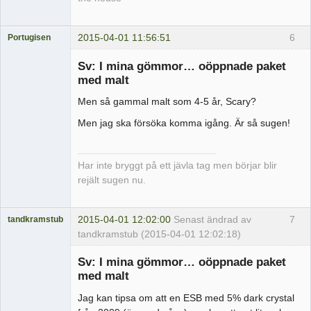
2015-04-01 11:56:51
6
Portugisen
Medlem
Sv: I mina gömmor… oöppnade paket
Offline
med malt
Men så gammal malt som 4-5 år, Scary?
Men jag ska försöka komma igång. Är så sugen!
Har inte bryggt på ett jävla tag men börjar blir
rejält sugen nu.
2015-04-01 12:02:00
Senast ändrad av
7
tandkramstub
tandkramstub (2015-04-01 12:02:18)
Medlem
Sv: I mina gömmor… oöppnade paket
Offline
med malt
Jag kan tipsa om att en ESB med 5% dark crystal