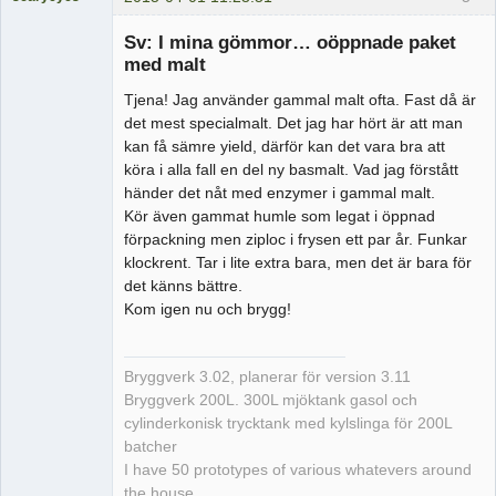
Medlem
Sv: I mina gömmor… oöppnade paket
Offline
med malt
Tjena! Jag använder gammal malt ofta. Fast då är
det mest specialmalt. Det jag har hört är att man
kan få sämre yield, därför kan det vara bra att
köra i alla fall en del ny basmalt. Vad jag förstått
händer det nåt med enzymer i gammal malt.
Kör även gammat humle som legat i öppnad
förpackning men ziploc i frysen ett par år. Funkar
klockrent. Tar i lite extra bara, men det är bara för
det känns bättre.
Kom igen nu och brygg!
Bryggverk 3.02, planerar för version 3.11
Bryggverk 200L. 300L mjöktank gasol och
cylinderkonisk trycktank med kylslinga för 200L
batcher
I have 50 prototypes of various whatevers around
the house