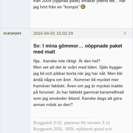
från 2009 (öppnad påse) smakar ytterst lite... har
jag hört från en "kompis"
2015-04-01 15:02:29
8
scaryeyes
Medlem
Sv: I mina gömmor… oöppnade paket
Offline
med malt
Nja.. Kanske inte riktigt. Är den hel?
Men vet att det är svårt med tiden. Själv bygger
jag bil och jobbar borta när jag har nåt. Men blir
ändå några om året . Kommer bli mycket mer
framöver faktiskt. Även om jag är mycket inaktiv
på forumet. Jo har faktiskt gammal karamellmalt
som jag använder ibland. Kanske dags att göra
annan mäsk av den?
Bryggverk 3.02, planerar för version 3.11
Bryggverk 200L. 300L mjöktank gasol och