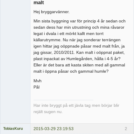
malt
Hej bryggarvänner.
Min sista byggning var för princip 4 år sedan och
sedan dess har min utrustning och mina råvaror
legat i dvala i ett mörkt kallt men torrt
källarutrymme. Nu när jag sonderar terrängen
igen hittar jag oöppnade påsar med malt från, ja
jag gissar, 2010/2011. Kan malt i oöppnat paket,
plast inpackat av Humlegården, hålla i 4-5 år?
Eller är det bara att kasta skiten med all gammal
malt i öppna påsar och gammal humle?
Mvh
Pål
Har inte bryggt på ett jävla tag men börjar blir
rejält sugen nu.
2015-03-29 23:19:53
2
TobiasKuru
Medlem