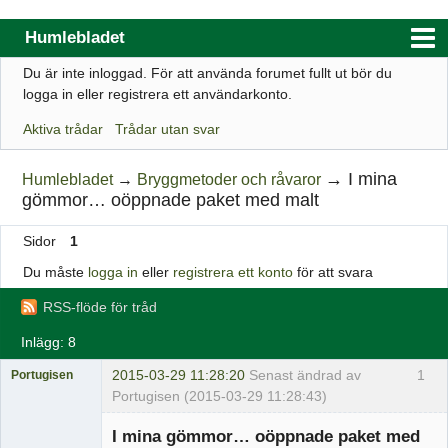
Humlebladet
Du är inte inloggad.
För att använda forumet fullt ut bör du
Index
logga in eller registrera ett användarkonto.
Användarlista
Aktiva trådar
Trådar utan svar
Regler
→
I mina
Humlebladet
→
Bryggmetoder och råvaror
Sök
gömmor… oöppnade paket med malt
Registrera ett konto
Sidor
1
Logga in
Du måste
logga in
eller
registrera ett konto
för att svara
Webbutik
RSS-flöde för tråd
Inlägg: 8
2015-03-29 11:28:20
Senast ändrad av
1
Portugisen
Portugisen (2015-03-29 11:28:43)
Medlem
I mina gömmor… oöppnade paket med
Offline