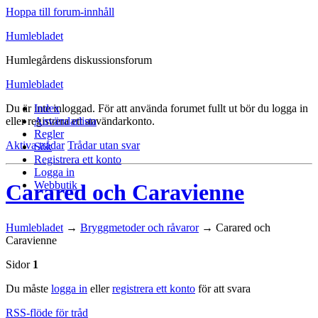
Hoppa till forum-innhåll
Humlebladet
Humlegårdens diskussionsforum
Humlebladet
Du är inte inloggad.
Index
För att använda forumet fullt ut bör du logga in
eller registrera ett användarkonto.
Användarlista
Regler
Aktiva trådar
Trådar utan svar
Sök
Registrera ett konto
Logga in
Webbutik
Carared och Caravienne
Humlebladet
→
Bryggmetoder och råvaror
→
Carared och
Caravienne
Sidor
1
Du måste
logga in
eller
registrera ett konto
för att svara
RSS-flöde för tråd