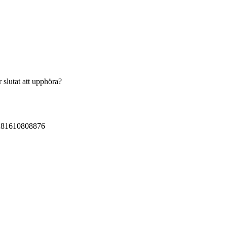
slutat att upphöra?
2281610808876