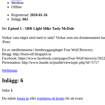
Medlem
Offline
Registrerad:
2010-01-16
Inlägg:
662
Sv: Episod 1 - SBR Light Mike Tasty McDole
Verkar vara något strul med er sida? Verkar som om domännamnet har 
/Peter
En av medlemmarna i hembryggargänget Fear Wolf Brewery:
Blogg: http://fearwolf.blogspot.se
Facebook: https://www.facebook.com/pages/Fear-Wolf-brewery/39
Presentation: http://www.humle.se/punbb/viewtopic.php?id=5717
Webbplats
Inlägg: 6
Sidor
1
Du måste
logga in
eller
registrera ett konto
för att svara