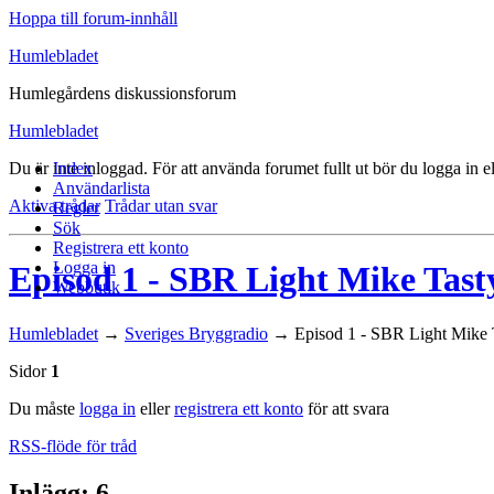
Hoppa till forum-innhåll
Humlebladet
Humlegårdens diskussionsforum
Humlebladet
Du är inte inloggad.
Index
För att använda forumet fullt ut bör du logga in el
Användarlista
Aktiva trådar
Trådar utan svar
Regler
Sök
Registrera ett konto
Logga in
Episod 1 - SBR Light Mike Tas
Webbutik
Humlebladet
→
Sveriges Bryggradio
→
Episod 1 - SBR Light Mike
Sidor
1
Du måste
logga in
eller
registrera ett konto
för att svara
RSS-flöde för tråd
Inlägg: 6