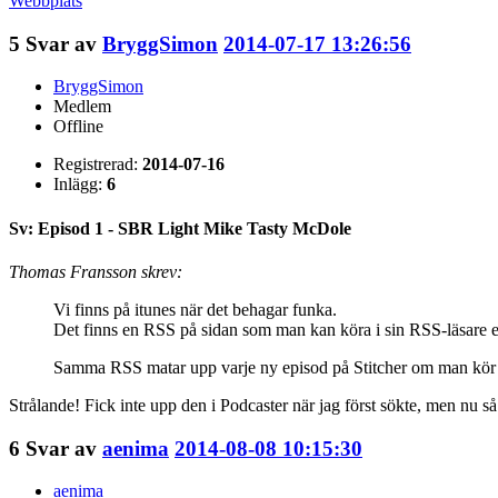
Webbplats
5
Svar av
BryggSimon
2014-07-17 13:26:56
BryggSimon
Medlem
Offline
Registrerad:
2014-07-16
Inlägg:
6
Sv: Episod 1 - SBR Light Mike Tasty McDole
Thomas Fransson skrev:
Vi finns på itunes när det behagar funka.
Det finns en RSS på sidan som man kan köra i sin RSS-läsare e
Samma RSS matar upp varje ny episod på Stitcher om man kör 
Strålande! Fick inte upp den i Podcaster när jag först sökte, men nu så
6
Svar av
aenima
2014-08-08 10:15:30
aenima