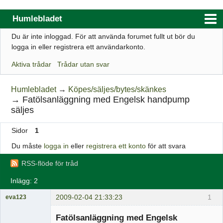
Humlebladet
Du är inte inloggad.
För att använda forumet fullt ut bör du
Index
logga in eller registrera ett användarkonto.
Användarlista
Aktiva trådar
Trådar utan svar
Regler
Humlebladet
→
Köpes/säljes/bytes/skänkes
Sök
→
Fatölsanläggning med Engelsk handpump
säljes
Registrera ett konto
Logga in
Sidor
1
Du måste
logga in
eller
registrera ett konto
för att svara
Webbutik
RSS-flöde för tråd
Inlägg: 2
2009-02-04 21:33:23
1
eva123
Medlem
Fatölsanläggning med Engelsk
Offline