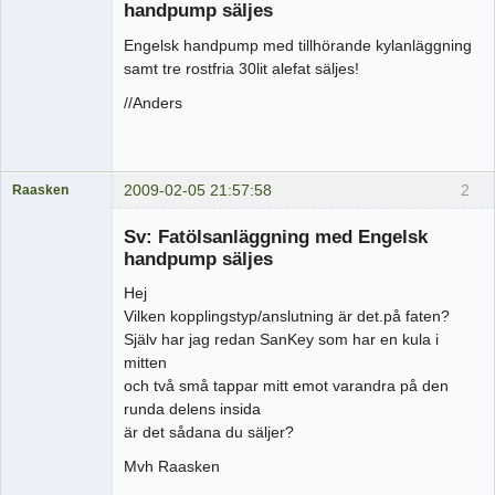
handpump säljes
Engelsk handpump med tillhörande kylanläggning
samt tre rostfria 30lit alefat säljes!
//Anders
2009-02-05 21:57:58
2
Raasken
Medlem
Sv: Fatölsanläggning med Engelsk
Offline
handpump säljes
Hej
Vilken kopplingstyp/anslutning är det.på faten?
Själv har jag redan SanKey som har en kula i
mitten
och två små tappar mitt emot varandra på den
runda delens insida
är det sådana du säljer?
Mvh Raasken