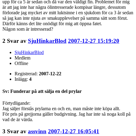
upp för ca 5 år sedan och då var den väldigt fin. Problemet för mig
är att jag inte har några ölintresserade kompisar längre, dessutom
förlorade jag mycket av mitt luktsinne i en sjukdom för ca 3 år sedan
så jag kan inte njuta av smakupplevelser på samma sätt som förut.
Därför känns det lite onödigt för mig att öppna fatet.
Någon som är intresserad?
2
Svar av
SjuHinkarBlod
2007-12-27 15:19:20
SjuHinkarBlod
Medlem
Offline
Registrerad:
2007-12-22
Inlägg:
4
Sv: Funderar på att sälja en del prylar
Förtydligande:
Jag säljer förstås prylarna en och en, man måste inte köpa allt.
För pris på grejjorna gäller budgivning. Jag har inte så noga koll på
vad de är värda.
3
Svar av
assvinn
2007-12-27 16:05:41