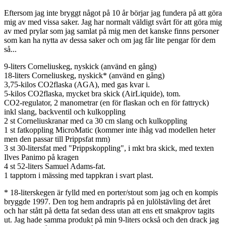
Eftersom jag inte bryggt något på 10 år börjar jag fundera på att göra
mig av med vissa saker. Jag har normalt väldigt svårt för att göra mig
av med prylar som jag samlat på mig men det kanske finns personer
som kan ha nytta av dessa saker och om jag får lite pengar för dem
så...
9-liters Corneliuskeg, nyskick (använd en gång)
18-liters Corneliuskeg, nyskick* (använd en gång)
3,75-kilos CO2flaska (AGA), med gas kvar i.
5-kilos CO2flaska, mycket bra skick (AirLiquide), tom.
CO2-regulator, 2 manometrar (en för flaskan och en för fattryck)
inkl slang, backventil och kulkoppling
2 st Corneliuskranar med ca 30 cm slang och kulkoppling
1 st fatkoppling MicroMatic (kommer inte ihåg vad modellen heter
men den passar till Prippsfat mm)
3 st 30-litersfat med "Prippskoppling", i mkt bra skick, med texten
Ilves Panimo på kragen
4 st 52-liters Samuel Adams-fat.
1 tapptorn i mässing med tappkran i svart plast.
* 18-literskegen är fylld med en porter/stout som jag och en kompis
bryggde 1997. Den tog hem andrapris på en julölstävling det året
och har stått på detta fat sedan dess utan att ens ett smakprov tagits
ut. Jag hade samma produkt på min 9-liters också och den drack jag