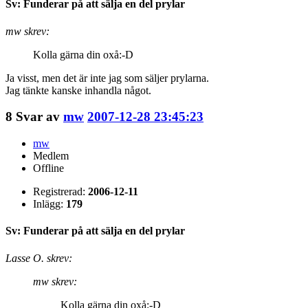
Sv: Funderar på att sälja en del prylar
mw skrev:
Kolla gärna din oxå:-D
Ja visst, men det är inte jag som säljer prylarna.
Jag tänkte kanske inhandla något.
8
Svar av
mw
2007-12-28 23:45:23
mw
Medlem
Offline
Registrerad:
2006-12-11
Inlägg:
179
Sv: Funderar på att sälja en del prylar
Lasse O. skrev:
mw skrev:
Kolla gärna din oxå:-D