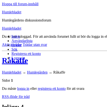
Hoppa till forum-innhåll
Humlebladet
Humlegårdens diskussionsforum
Humlebladet
Du är inte inloggad.
Index
För att använda forumet fullt ut bör du logga in el
Användarlista
Aktiva trådar
Trådar utan svar
Regler
Sök
Registrera ett konto
Logga in
Råkaffe
Webbutik
Humlebladet
→
Humlegården
→
Råkaffe
Sidor
1
Du måste
logga in
eller
registrera ett konto
för att svara
RSS-flöde för tråd
Inlägg: 4