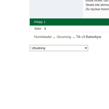
lossar locket. Gö
Skada inte ytorna, 
(Är olyckan framme
Inlägg: 1
Sidor
1
Humlebladet
→
Utrustning
→
Tilt v3 Batteribyte