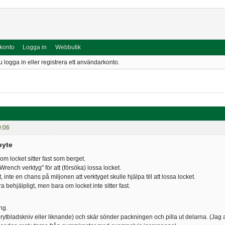
 konto
Logga in
Webbutik
u logga in eller registrera ett användarkonto.
0:06
byte
s om locket sitter fast som berget.
 Wrench verktyg" för att (försöka) lossa locket.
 inte en chans på miljonen att verktyget skulle hjälpa till att lossa locket.
a behjälpligt, men bara om locket inte sitter fast.
ng.
brytbladskniv eller liknande) och skär sönder packningen och pilla ut delarna. (Jag