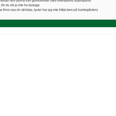
r sedan rent ytorna från gummirester med exempelvis isopropanol.
för du vill ju inte ha läckage.
 finns nya rör att köpa, tyvärr har jag inte hittat dem på humlegården)