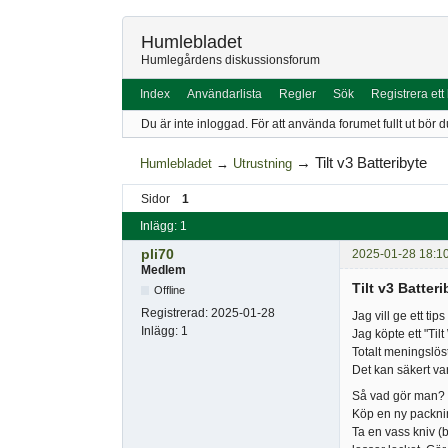
Humlebladet
Humlegårdens diskussionsforum
Index
Användarlista
Regler
Sök
Registrera ett
Du är inte inloggad.
För att använda forumet fullt ut bör d
→
Tilt v3 Batteribyte
Humlebladet
→
Utrustning
Sidor
1
Inlägg: 1
pli70
2025-01-28 18:1
Medlem
Tilt v3 Batteri
Offline
Registrerad:
2025-01-28
Jag vill ge ett tip
Inlägg:
1
Jag köpte ett "Tilt
Totalt meningslöst,
Det kan säkert var
Så vad gör man?
Köp en ny packni
Ta en vass kniv (