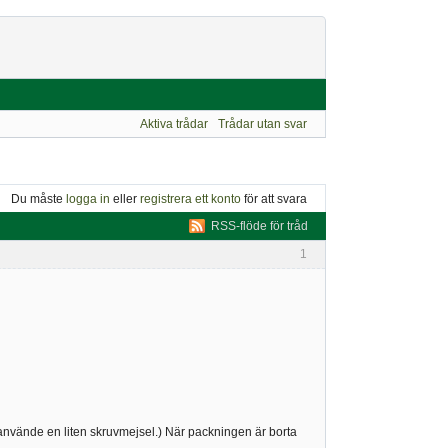
Aktiva trådar
Trådar utan svar
Du måste
logga in
eller
registrera ett konto
för att svara
RSS-flöde för tråd
1
 använde en liten skruvmejsel.) När packningen är borta