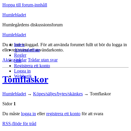
Hoppa till forum-innhåll
Humlebladet
Humlegårdens diskussionsforum
Humlebladet
Du är inte inloggad.
Index
För att använda forumet fullt ut bör du logga in
eller registrera ett användarkonto.
Användarlista
Regler
Aktiva trådar
Trådar utan svar
Sök
Registrera ett konto
Logga in
Webbutik
Tomflaskor
Humlebladet
→
Köpes/säljes/bytes/skänkes
→
Tomflaskor
Sidor
1
Du måste
logga in
eller
registrera ett konto
för att svara
RSS-flöde för tråd