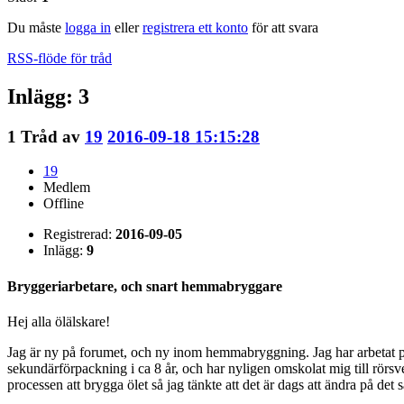
Du måste
logga in
eller
registrera ett konto
för att svara
RSS-flöde för tråd
Inlägg: 3
1
Tråd av
19
2016-09-18 15:15:28
19
Medlem
Offline
Registrerad:
2016-09-05
Inlägg:
9
Bryggeriarbetare, och snart hemmabryggare
Hej alla ölälskare!
Jag är ny på forumet, och ny inom hemmabryggning. Jag har arbetat på
sekundärförpackning i ca 8 år, och har nyligen omskolat mig till rörsve
processen att brygga ölet så jag tänkte att det är dags att ändra på de