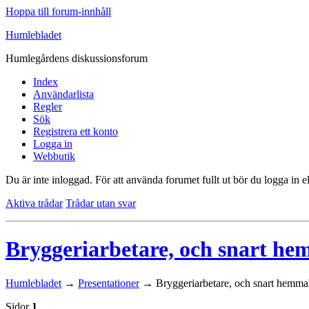
Hoppa till forum-innhåll
Humlebladet
Humlegårdens diskussionsforum
Index
Användarlista
Regler
Sök
Registrera ett konto
Logga in
Webbutik
Du är inte inloggad.
För att använda forumet fullt ut bör du logga in el
Aktiva trådar
Trådar utan svar
Bryggeriarbetare, och snart h
Humlebladet
→
Presentationer
→
Bryggeriarbetare, och snart hemm
Sidor
1