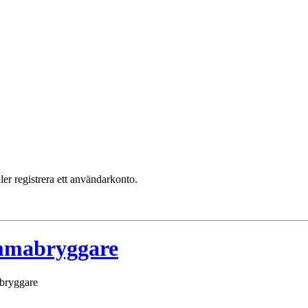
ler registrera ett användarkonto.
emmabryggare
abryggare