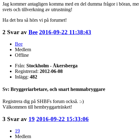
Jag kommer antagligen komma med en del dumma frågor i böran, men i
svets och tillverkning av utrustning!
Ha det bra så hörs vi på forumet!
2
Svar av
Bee
2016-09-22 11:38:43
Bee
Medlem
Offline
Från:
Stockholm - Åkersberga
Registrerad:
2012-06-08
Inlägg:
482
Sv: Bryggeriarbetare, och snart hemmabryggare
Registrera dig på SHBFs forum också. :-)
Välkommen till hembryggarträsket!
3
Svar av
19
2016-09-22 15:33:06
19
Medlem