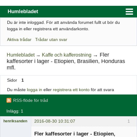
Humlebladet
Du är inte inloggad.
För att använda forumet fullt ut bör du
Index
logga in eller registrera ett användarkonto.
Användarlista
Aktiva trådar
Trådar utan svar
Regler
→
Fler
Humlebladet
→
Kaffe och kafferostning
Sök
kaffesorter i lager - Etiopien, Brasilien, Honduras
mfl.
Registrera ett konto
Logga in
Sidor
1
Du måste
logga in
eller
registrera ett konto
för att svara
Webbutik
RSS-flöde för tråd
Inlägg: 1
2016-08-30 10:31:07
1
henriksanden
Administrator
Fler kaffesorter i lager - Etiopien,
Offline