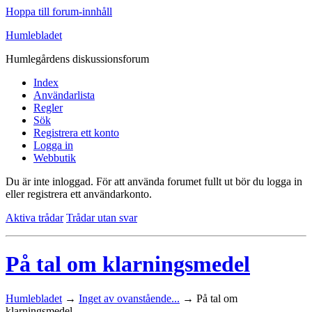
Hoppa till forum-innhåll
Humlebladet
Humlegårdens diskussionsforum
Index
Användarlista
Regler
Sök
Registrera ett konto
Logga in
Webbutik
Du är inte inloggad.
För att använda forumet fullt ut bör du logga in
eller registrera ett användarkonto.
Aktiva trådar
Trådar utan svar
På tal om klarningsmedel
Humlebladet
→
Inget av ovanstående...
→
På tal om
klarningsmedel