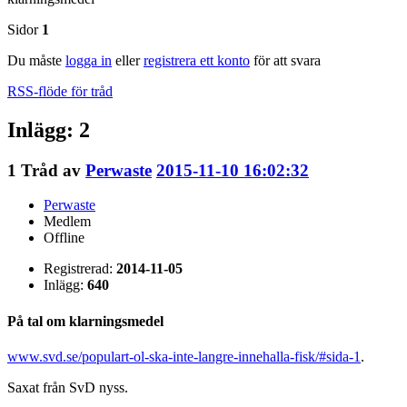
Sidor
1
Du måste
logga in
eller
registrera ett konto
för att svara
RSS-flöde för tråd
Inlägg: 2
1
Tråd av
Perwaste
2015-11-10 16:02:32
Perwaste
Medlem
Offline
Registrerad:
2014-11-05
Inlägg:
640
På tal om klarningsmedel
www.svd.se/populart-ol-ska-inte-langre-innehalla-fisk/#sida-1
.
Saxat från SvD nyss.